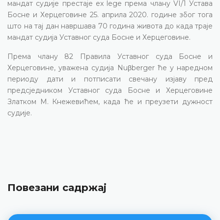
мандат судије престаје ex lege према члану VI/1 Устава
Босне и Херцеговине 25. априла 2020. године због тога
што на тај дан навршава 70 година живота до када траје
мандат судија Уставног суда Босне и Херцеговине.
Према члану 82 Правила Уставног суда Босне и
Херцеговине, уважена судија Nuβberger ће у наредном
периоду дати и потписати свечану изјаву пред
предсједником Уставног суда Босне и Херцеговине
Златком М. Кнежевићем, када ће и преузети дужност
судије.
Повезани садржај