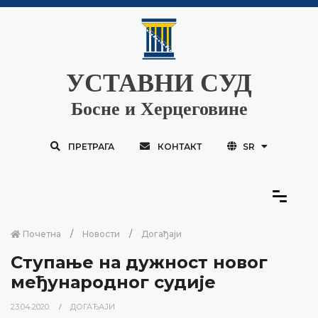
УСТАВНИ СУД
Босне и Херцеговине
ПРЕТРАГА
КОНТАКТ
SR
Почетна
Новости
Догађаји
Ступање на дужност новог
међународног судије
23.04.2020.
ДОГАЂАЈИ