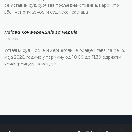
се Уставни суд суочава посљедњих година, нарочито
због непопуњености судијског састава
Најава конференције за медије
12.05.2026.
Уставни суд Босне и Херцеговине обавјештава да ће 15.
маја 2026. године у термину од 10.00 до 11.30 одржати
конференцију за медије
Уставни суд Босне и Херцеговине