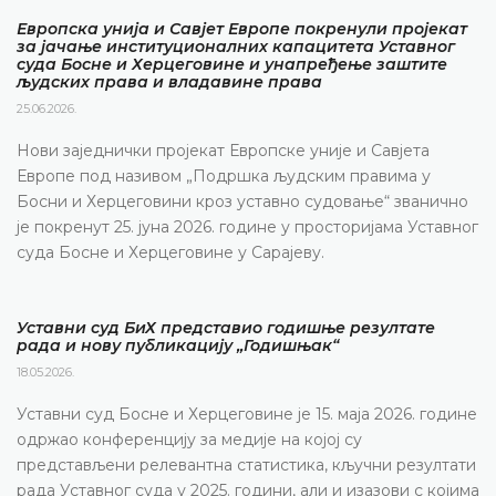
Европска унија и Савјет Европе покренули пројекат
за јачање институционалних капацитета Уставног
суда Босне и Херцеговине и унапређење заштите
људских права и владавине права
25.06.2026.
Нови заједнички пројекат Европске уније и Савјета
Европе под називом „Подршка људским правима у
Босни и Херцеговини кроз уставно судовање“ званично
је покренут 25. јуна 2026. године у просторијама Уставног
суда Босне и Херцеговине у Сарајеву.
Уставни суд БиХ представио годишње резултате
рада и нову публикацију „Годишњак“
18.05.2026.
Уставни суд Босне и Херцеговине је 15. маја 2026. године
одржао конференцију за медије на којој су
представљени релевантна статистика, кључни резултати
рада Уставног суда у 2025. години, али и изазови с којима