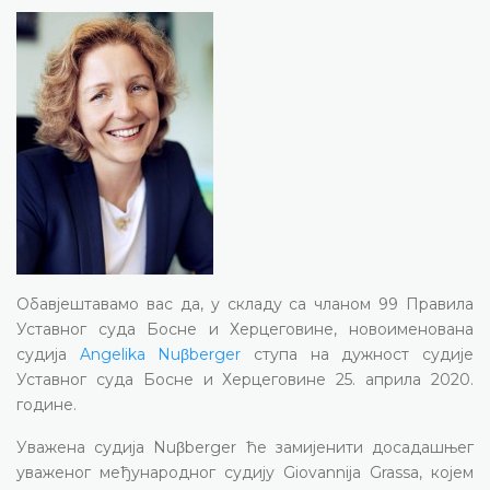
Обавјештавамо вас да, у складу са чланом 99 Правила
Уставног суда Босне и Херцеговине, новоименована
судија
Angelika Nuβberger
ступа на дужност судије
Уставног суда Босне и Херцеговине 25. априла 2020.
године.
Уважена судија Nuβberger ће замијенити досадашњег
уваженог међународног судију Giovannija Grassa, којем