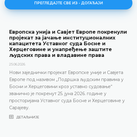
ПРЕГЛЕДАЈТЕ СВЕ ИЗ - ДОГАЂАЈИ
Европска унија и Савјет Европе покренули
пројекат за јачање институционалних
капацитета Уставног суда Босне и
Херцеговине и унапређење заштите
људских права и владавине права
25.06.2026.
Нови заједнички пројекат Европске уније и Савјета
Европе под називом „Подршка људским правима у
Босни и Херцеговини кроз уставно судовање“
званично је покренут 25. јуна 2026. године у
просторијама Уставног суда Босне и Херцеговине у
Сарајеву.
ДЕТАЉНИЈЕ