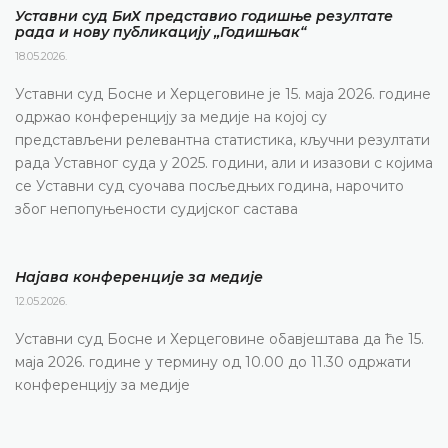
Уставни суд БиХ представио годишње резултате
рада и нову публикацију „Годишњак“
18.05.2026.
Уставни суд Босне и Херцеговине је 15. маја 2026. године
одржао конференцију за медије на којој су
представљени релевантна статистика, кључни резултати
рада Уставног суда у 2025. години, али и изазови с којима
се Уставни суд суочава посљедњих година, нарочито
због непопуњености судијског састава
Најава конференције за медије
12.05.2026.
Уставни суд Босне и Херцеговине обавјештава да ће 15.
маја 2026. године у термину од 10.00 до 11.30 одржати
конференцију за медије