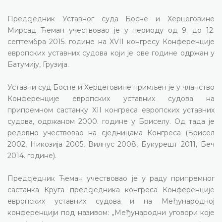
Предсједник Уставног суда Босне и Херцеговине
Мирсад Ћеман учествовао је у периоду од 9. до 12.
септембра 2015. године на XVII конгресу Конференције
европских уставних судова који је ове године одржан у
Батумију, Грузија.
Уставни суд Босне и Херцеговине примљен је у чланство
Конференције европских уставних судова на
припремном састанку XII конгреса европских уставних
судова, одржаном 2000. године у Бриселу. Од тада је
редовно учествовао на сједницама Конгреса (Брисел
2002, Никозија 2005, Вилнус 2008, Букурешт 2011, Беч
2014. године).
Предсједник Ћеман учествовао је у раду припремног
састанка Круга предсједника конгреса Конференције
европских уставних судова и на Међународној
конференцији под називом: „Међународни уговори које