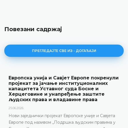
Повезани садржај
ПРЕГЛЕДАЈТЕ СВЕ ИЗ - ДОГАЂАЈИ
ропе покренули
Уставни суд БиХ представ
уционалних
резултате рада и нову пуб
Босне и
„Годишњак“
 заштите
18.05.2026.
 права
Уставни суд Босне и Херцеговине је
године одржао конференцију за мед
 уније и Савјета
представљени релевантна статист
дским правима у
резултати рада Уставног суда у 202