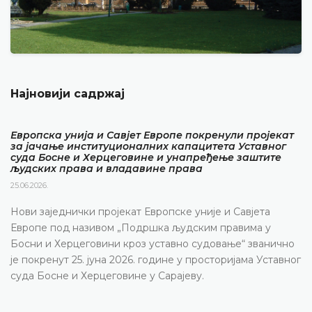
Најновији садржај
Европска унија и Савјет Европе покренули пројекат
за јачање институционалних капацитета Уставног
суда Босне и Херцеговине и унапређење заштите
људских права и владавине права
25.06.2026.
Нови заједнички пројекат Европске уније и Савјета
Европе под називом „Подршка људским правима у
Босни и Херцеговини кроз уставно судовање“ званично
је покренут 25. јуна 2026. године у просторијама Уставног
суда Босне и Херцеговине у Сарајеву.