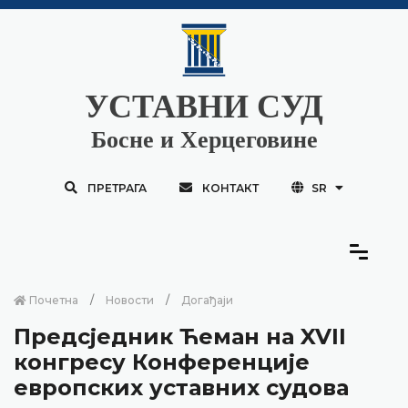
УСТАВНИ СУД
Босне и Херцеговине
ПРЕТРАГА
КОНТАКТ
SR
Почетна
Новости
Догађаји
Предсједник Ћеман на XVII
конгресу Конференције
европских уставних судова