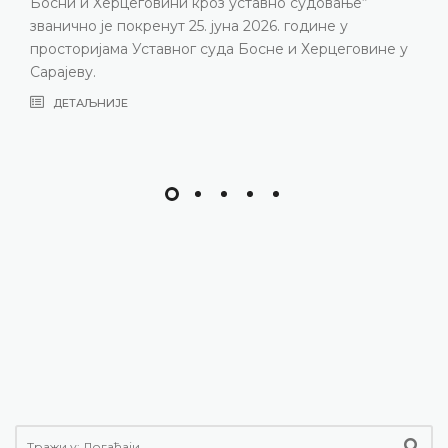
о судовање“
изазови с којима се Уставни суд 
 године у
година, нарочито због непопуњено
 и Херцеговине у
састава
ДЕТАЉНИЈЕ