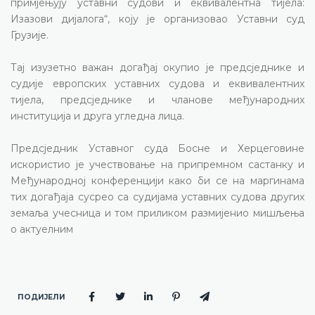
примјењују уставни судови и еквивалентна тијела:
Изазови дијалога“, коју је организовао Уставни суд
Грузије.
Тај изузетно важан догађај окупио је предсједнике и
судије европских уставних судова и еквивалентних
тијела, предсједнике и чланове међународних
институција и друга угледна лица.
Предсједник Уставног суда Босне и Херцеговине
искористио је учествовање на припремном састанку и
Међународној конференцији како би се на маргинама
тих догађаја сусрео са судијама уставних судова других
земаља учесница и том приликом размијенио мишљења
о актуелним
ПОДИЈЕЛИ