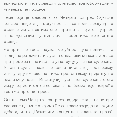
вриједности, те, посљедично, њиховој трансформацији у
универзалне процесе.
Тема која је одабрана за Четврти конгрес Свјетске
конференције даје могућност да се води дискусија о
различитим аспектима овог принципа, који се, упркос
непромјењивим суштинским елементима, константно
развија.
Четврти конгрес пружа могућност учесницима да
подијеле различита искуства о владавини права и да се
припреме за нове изазове у подручју уставног судовања.
Уставна судска пракса открива питања која оспоравају
или, у другим околностима, представљају пријетњу по
владавину права. Институције уставног судовања стога
имају користи од сагледавања проблема које покреће
тема Четвртог конгреса.
Општа тема Четвртог конгреса подијељена је на четири
саставне цјелине о којима ће се током засједања водити
дебата, и то „Различити концепти владавине права“,