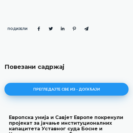
ПОДИЈЕЛИ
Повезани садржај
ПРЕГЛЕДАЈТЕ СВЕ ИЗ - ДОГАЂАЈИ
енули
Уставни суд БиХ представио годиш
х
резултате рада и нову публикацију
„Годишњак“