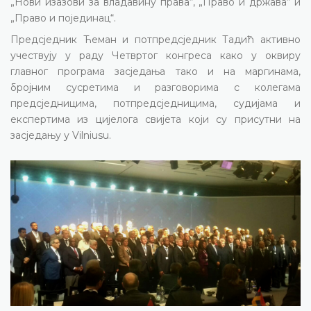
„Нови изазови за владавину права“, „Право и држава“ и
„Право и појединац“.
Предсједник Ћеман и потпредсједник Тадић активно
учествују у раду Четвртог конгреса како у оквиру
главног програма засједања тако и на маргинама,
бројним сусретима и разговорима с колегама
предсједницима, потпредсједницима, судијама и
експертима из цијелога свијета који су присутни на
засједању у
Vilniusu
.