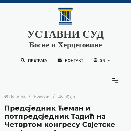
УСТАВНИ СУД
Босне и Херцеговине
ПРЕТРАГА
КОНТАКТ
SR
Почетна
Новости
Догађаји
Предсједник Ћеман и
потпредсједник Тадић на
Четвртом конгресу Свјетске