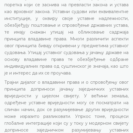
поретка који се заснива на превласти закона и устава
као врховног закона. Уставни судови или еквивалентне
институције, у оквиру своје уставне надлежности,
обезбјеђују поштовање и спровођење државних устава,
те имају снажан утицај на обликовање садржаја
принципа владавине права. Многи различити аспекти
овог принципа бивају откривени у предметима уставног
судовања. Утицај уставног судовања у јачању државе на
основу владавине права те обезбјеђење одбране
индивидуалних права од суштинског је значаја, као што
је и интерес да их се проучава.
Трајни дијалог о владавини права и о спровођењу овог
принципа доприноси јачању заједничких уставних
вриједности у цијелом свијету. У већини земаља,
одређене уставне вриједности могу се посматрати на
сличан начин, док се разумијевање других вриједности
може изразито разликовати. Упркос томе, процеси
глобалне интеграције који су у току у модерном свијету
доприносе заједничком разумијевању уставних