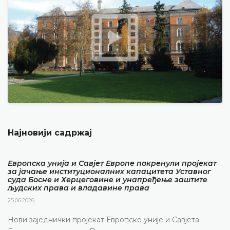
Најновији садржај
Европска унија и Савјет Европе покренули пројекат
за јачање институционалних капацитета Уставног
суда Босне и Херцеговине и унапређење заштите
људских права и владавине права
25.06.2026.
Нови заједнички пројекат Европске уније и Савјета