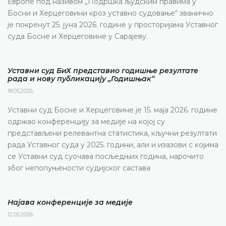
Европе под називом „Подршка људским правима у
Босни и Херцеговини кроз уставно судовање“ званично
је покренут 25. јуна 2026. године у просторијама Уставног
суда Босне и Херцеговине у Сарајеву.
Уставни суд БиХ представио годишње резултате
рада и нову публикацију „Годишњак“
18.05.2026.
Уставни суд Босне и Херцеговине је 15. маја 2026. године
одржао конференцију за медије на којој су
представљени релевантна статистика, кључни резултати
рада Уставног суда у 2025. години, али и изазови с којима
се Уставни суд суочава посљедњих година, нарочито
због непопуњености судијског састава
Најава конференције за медије
12.05.2026.