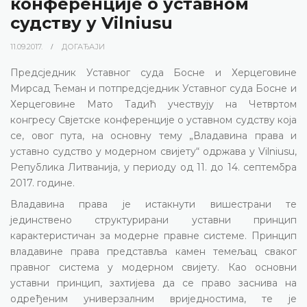
конференције о уставном
судству у Vilniusu
11.09.2017.
ДОГАЂАЈИ
Предсједник Уставног суда Босне и Херцеговине
Мирсад Ћеман и потпредсједник Уставног суда Босне и
Херцеговине Мато Тадић учествују на Четвртом
конгресу Свјетске конференције о уставном судству која
се, овог пута, на основну тему „Владавина права и
уставно судство у модерном свијету“ одржава у
Vilniusu
,
Република Литванија, у периоду од 11. до 14. септембра
2017. године.
Владавина права је истакнути вишестрани те
јединствено структурирани уставни принцип
карактеристичан за модерне правне системе. Принцип
владавине права представља камен темељац сваког
правног система у модерном свијету. Као основни
уставни принцип, захтијева да се право заснива на
одређеним универзалним вриједностима, те је