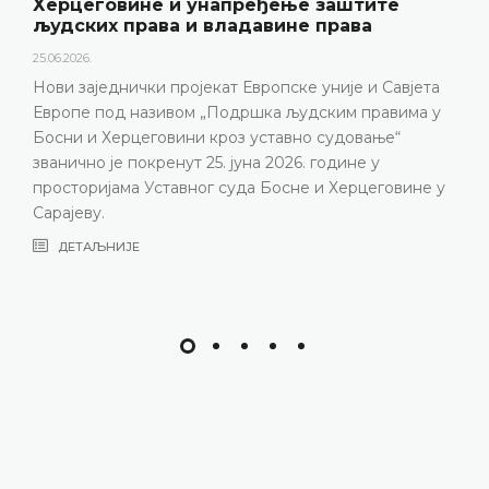
18.05.2026.
Уставни суд Босне и Херцеговине је 15. маја 20
године одржао конференцију за медије на којо
јета
представљени релевантна статистика, кључни
ма у
резултати рада Уставног суда у 2025. години, а
изазови с којима се Уставни суд суочава пос
година, нарочито због непопуњености судијск
ине у
састава
ДЕТАЉНИЈЕ