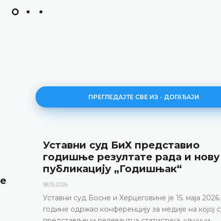
ПРЕГЛЕДАЈТЕ СВЕ ИЗ - ДОГАЂАЈИ
Уставни суд БиХ представио
годишње резултате рада и нову
публикацију „Годишњак“
не
18.05.2026.
Уставни суд Босне и Херцеговине је 15. маја 2026.
године одржао конференцију за медије на којој с
представљени релевантна статистика, кључни