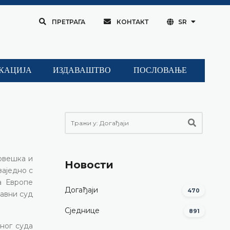
ПРЕТРАГА
КОНТАКТ
SR
КАЦИЈА
ИЗДАВАШТВО
ПОСЛОВАЊЕ
орвешка и
Новости
заједно с
а Европе
Догађаји
470
тавни суд
Сједнице
891
ног суда