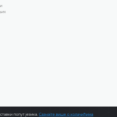
 и
њих
тавки попут језика.
Сазнајте више о колачићима