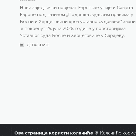
Нови заједнички пројекат Европске уније и Савјета
Европе под називом „Подршка људским правима у
Босни и Херцеговини кроз уставно судовање“ зван
је покренут 25. јуна 2026. године у просторијама
Уставног суда Босне и Херцеговине у Сарајеву.
ДЕТАЉНИЈЕ
Ова страница користи колачиће
🍪 Колачиће корис