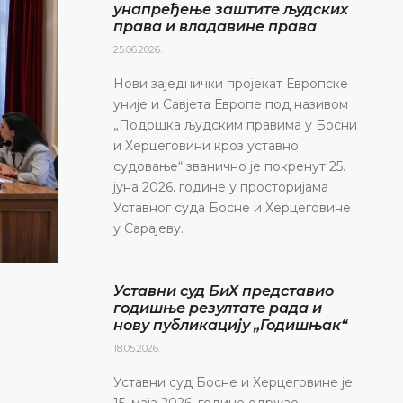
унапређење заштите људских
права и владавине права
25.06.2026.
Нови заједнички пројекат Европске
уније и Савјета Европе под називом
„Подршка људским правима у Босни
и Херцеговини кроз уставно
судовање“ званично је покренут 25.
јуна 2026. године у просторијама
Уставног суда Босне и Херцеговине
у Сарајеву.
Уставни суд БиХ представио
годишње резултате рада и
нову публикацију „Годишњак“
18.05.2026.
Уставни суд Босне и Херцеговине је
15. маја 2026. године одржао