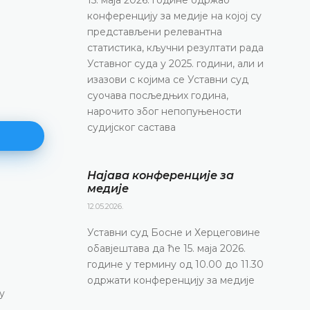
конференцију за медије на којој су
представљени релевантна
статистика, кључни резултати рада
Уставног суда у 2025. години, али и
изазови с којима се Уставни суд
суочава посљедњих година,
нарочито због непопуњености
судијског састава
Најава конференције за
медије
Најава конференције за медиј
12.05.2026.
12.05.2026.
Уставни суд Босне и Херцеговине
Уставни суд Босне и Херцеговине обавјештава
обавјештава да ће 15. маја 2026.
маја 2026. године у термину од 10.00 до 11.30
године у термину од 10.00 до 11.30
конференцију за медије
одржати конференцију за медије
у
ДЕТАЉНИЈЕ