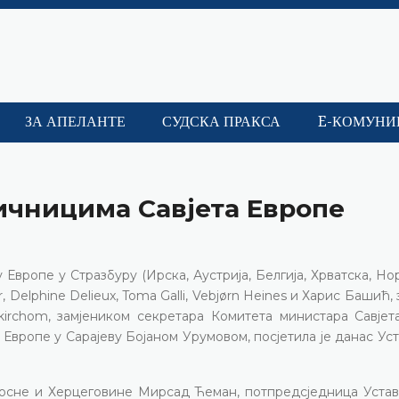
ЗА АПЕЛАНТЕ
СУДСКА ПРАКСА
E-КОМУНИ
ичницима Савјета Европе
 Европе у Стразбуру (Ирска, Аустрија, Белгија, Хрватска, Н
r, Delphine Delieux, Toma Galli, Vebjørn Heines и Харис Башић, 
irchom, замјеником секретара Комитета министара Савјет
Европе у Сарајеву Бојаном Урумовом, посјетила је данас Ус
Босне и Херцеговине Мирсад Ћеман, потпредсједница Устав