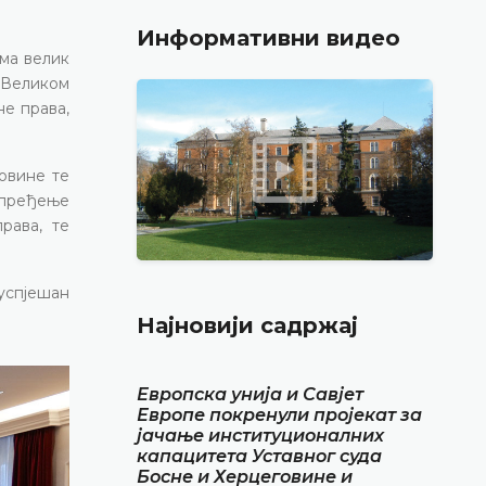
Информативни видео
ома велик
 Великом
не права,
овине те
апређење
рава, те
 успјешан
Најновији садржај
Европска унија и Савјет
Европе покренули пројекат за
јачање институционалних
капацитета Уставног суда
Босне и Херцеговине и