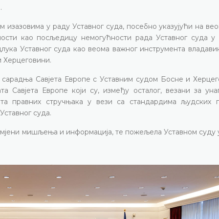
.
м изазовима у раду Уставног суда, посебно указујући на ве
ности као посљедицу немогућности рада Уставног суда у
длука Уставног суда као веома важног инструмента владави
и Херцеговини.
 сарадња Савјета Европе с Уставним судом Босне и Херцег
та Савјета Европе који су, између осталог, везани за ун
та правних стручњака у вези са стандардима људских п
Уставног суда.
размјени мишљења и информација, те пожељела Уставном суду