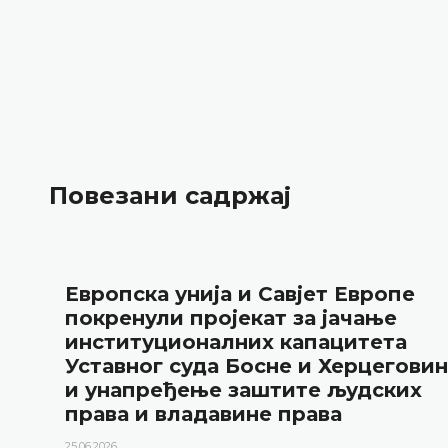
Повезани садржај
Европска унија и Савјет Европе
покренули пројекат за јачање
институционалних капацитета
Уставног суда Босне и Херцегови
и унапређење заштите људских
права и владавине права
25.06.2026.