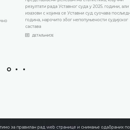
резултати рада Уставног суда у 2025. години, али
изазови с којима се Уставни суд суочава посљед
година, нарочито због непопуњености судијског
ично
састава
ДЕТАЉНИЈЕ
тимо за правилан рад web странице и снимање одабраних пос