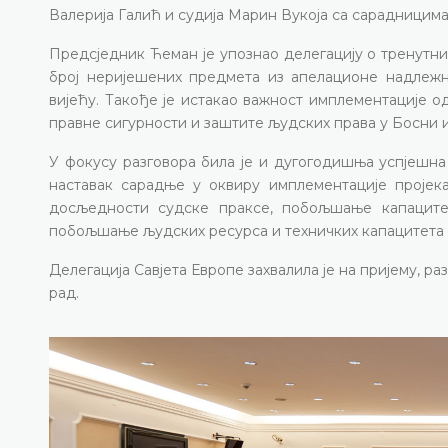
Валерија Галић и судија Марин Вукоја са сарадницима
Предсједник Ћеман је упознао делегацију о тренутни
број неријешених предмета из апелационе надлеж
вијећу. Такође је истакао важност имплементације о
правне сигурности и заштите људских права у Босни 
У фокусу разговора била је и дугогодишња успјешна
наставак сарадње у оквиру имплементације пројека
досљедности судске праксе, побољшање капаците
побољшање људских ресурса и техничких капацитета 
Делегација Савјета Европе захвалила је на пријему, 
рад.