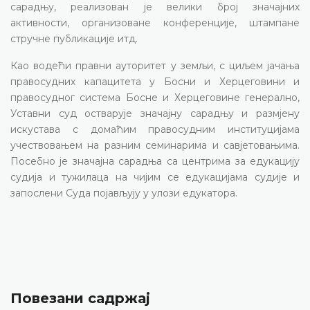
сарадњу, реализован је велики број значајних
активности, организоване конференције, штампане
стручне публикације итд.
Као водећи правни ауторитет у земљи, с циљем јачања
правосудних капацитета у Босни и Херцеговини и
правосудног система Босне и Херцеговине генерално,
Уставни суд остварује значајну сарадњу и размјену
искустава с домаћим правосудним институцијама
учествовањем на разним семинарима и савјетовањима.
Посебно је значајна сарадња са центрима за едукацију
судија и тужилаца на чијим се едукацијама судије и
запослени Суда појављују у улози едукатора.
Повезани садржај