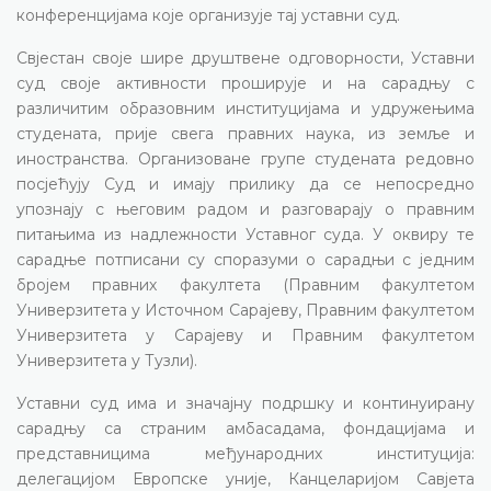
конференцијама које организује тај уставни суд.
Свјестан своје шире друштвене одговорности, Уставни
суд своје активности проширује и на сарадњу с
различитим образовним институцијама и удружењима
студената, прије свега правних наука, из земље и
иностранства. Организоване групе студената редовно
посјећују Суд и имају прилику да се непосредно
упознају с његовим радом и разговарају о правним
питањима из надлежности Уставног суда. У оквиру те
сарадње потписани су споразуми о сарадњи с једним
бројем правних факултета (Правним факултетом
Универзитета у Источном Сарајеву, Правним факултетом
Универзитета у Сарајеву и Правним факултетом
Универзитета у Тузли).
Уставни суд има и значајну подршку и континуирану
сарадњу са страним амбасадама, фондацијама и
представницима међународних институција:
делегацијом Европске уније, Канцеларијом Савјета