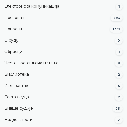
Електронска комуникација
1
Пословање
893
Новости
1361
О суду
0
Обрасци
1
Често постављана питања
8
Библиотека
2
Издаваштво
5
Састав суда
7
Бивше судије
26
Надлежности
7