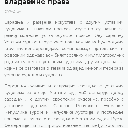
владавине права
САРАДЊА
Сарадња и размјена искустава с другим уставним
судовима и њиховом праксом изузетно су важни за
развој модерне уставносудске праксе. Ову сарадњу
Уставни суд остварује учествовањем на међународним
стручним конференцијама, семинарима, савјетовањима и
редовним одржавањем билатералних и мултилатералних
радних сусрета с уставним судовима других држава, на
којима се разговара о темама од заједничког интереса за
уставно судство и судовање.
Поред интензивне и садржајне сарадње с уставним
судовима из регије, Уставни суд БиХ остварује добру
сарадњу и с другим европским судовима, посебно с
уставним судовима Савезне Републике Њемачке,
Републике Турске и Републике Аустрије. У посљедње
вријеме отпочела је и сарадња с Уставним судом Руске
Федерације, и то присуствовањем на међународним