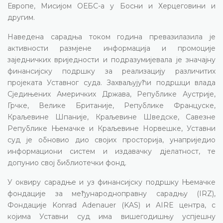
Европе, Мисијом ОЕБС-а у Босни и Херцеговини и
другим.
Наведена сарадња током година превазилазила је
активности размјене информација и промоције
заједничких вриједности и подразумијевала је значајну
финансијску подршку за реализацију различитих
пројеката Уставног суда. Захваљујући подршци влада
Сједињених Америчких Држава, Републике Аустрије,
Грчке, Велике Британије, Републике Француске,
Краљевине Шпаније, Краљевине Шведске, Савезне
Републике Њемачке и Краљевине Норвешке, Уставни
суд је обновио дио својих просторија, унаприједио
информациони систем и издавачку дјелатност, те
допунио свој библиотечки фонд.
У оквиру сарадње и уз финансијску подршку Њемачке
фондације за међународноправну сарадњу (IRZ),
Фондације Konrad Adenauer (KAS) и AIRE центра, с
којима Уставни суд има вишегодишњу успјешну