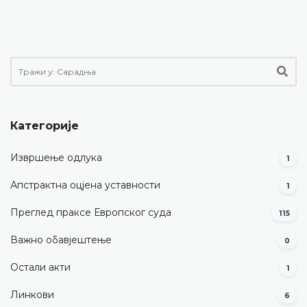
Категорије
Извршење одлука
1
Апстрактна оцјена уставности
1
Преглед праксе Европског суда
115
Важно обавјештење
0
Остали акти
1
Линкови
6