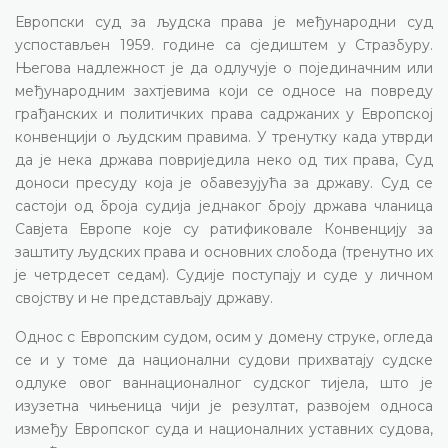
Европски суд за људска права је међународни суд
успостављен 1959. године са сједиштем у Стразбуру.
Његова надлежност је да одлучује о појединачним или
међународним захтјевима који се односе на повреду
грађанских и политичких права садржаних у Европској
конвенцији о људским правима. У тренутку када утврди
да је нека држава повриједила неко од тих права, Суд
доноси пресуду која је обавезујућа за државу. Суд се
састоји од броја судија једнаког броју држава чланица
Савјета Европе које су ратификовале Конвенцију за
заштиту људских права и основних слобода (тренутно их
је четрдесет седам). Судије поступају и суде у личном
својству и не представљају државу.
Однос с Европским судом, осим у домену струке, огледа
се и у томе да национални судови прихватају судске
одлуке овог ваннационалног судског тијела, што је
изузетна чињеница чији је резултат, развојем односа
између Европског суда и националних уставних судова,