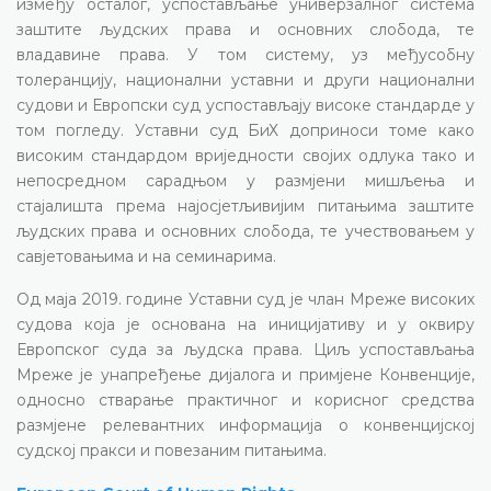
између осталог, успостављање универзалног система
заштите људских права и основних слобода, те
владавине права. У том систему, уз међусобну
толеранцију, национални уставни и други национални
судови и Европски суд успостављају високе стандарде у
том погледу. Уставни суд БиХ доприноси томе како
високим стандардом вриједности својих одлука тако и
непосредном сарадњом у размјени мишљења и
стајалишта према најосјетљивијим питањима заштите
људских права и основних слобода, те учествовањем у
савјетовањима и на семинарима.
Од маја 2019. године Уставни суд је члан Мреже високих
судова која је основана на иницијативу и у оквиру
Европског суда за људска права. Циљ успостављања
Мреже је унапређење дијалога и примјене Конвенције,
односно стварање практичног и корисног средства
размјене релевантних информација о конвенцијској
судској пракси и повезаним питањима.