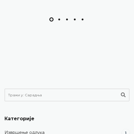
Категорије
Извршење одлука
1