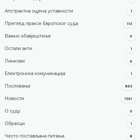
Апстрактна оцјена уставности
1
Преглед праксе Европског суда
113
Важно обавјештење
0
Остали акти
1
Линкови
6
Електронска комуникација
1
Пословање
893
Новости
1361
О суду
0
Обрасци
1
Често постављана питања
8