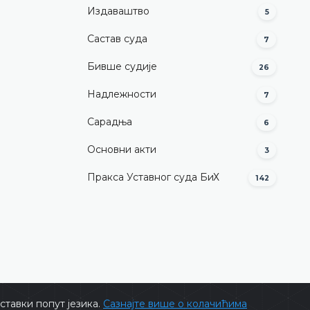
Издаваштво
5
Састав суда
7
Бивше судије
26
Надлежности
7
Сарадња
6
Основни акти
3
Пракса Уставног суда БиХ
142
тавки попут језика.
Сазнајте више о колачићима