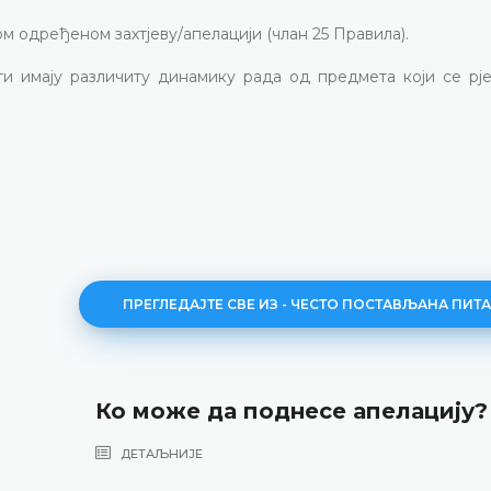
 одређеном захтјеву/апелацији (члан 25 Правила).
и имају различиту динамику рада од предмета који се рје
ПРЕГЛЕДАЈТЕ СВЕ ИЗ - ЧЕСТО ПОСТАВЉАНА ПИТ
Ко може да поднесе апелацију?
ДЕТАЉНИЈЕ