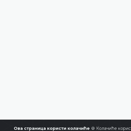
Ова страница користи колачиће
🍪 Колачиће корис