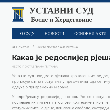
УСТАВНИ СУД
Босне и Херцеговине
О СУДУ
НОВОСТИ
ОСНОВНИ АКТИ
Почетна
Често постављана питања
Какав је редослијед рје
ЧЕСТО ПОСТАВЉАНА ПИТАЊА
Уставни суд предмете рјешава хронолошким редом, о
прописује хитно поступање у предметима који се тичу 
одлука о привременим мјерама.
У одређивању редослиједа по ком ће се поступат
постављених питања на основу критеријума које је 
статусних питања дјеце, лишавања слободе, екстрадиц