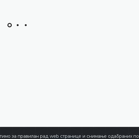
тимо за правилан рад web странице и снимање одабраних пос