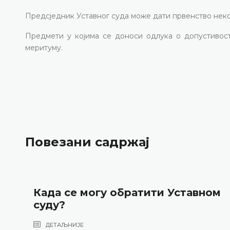
Предсједник Уставног суда може дати првенство неком
Предмети у којима се доноси одлука о допустивост
меритуму.
Повезани садржај
Када се могу обратити Уставном
суду?
ДЕТАЉНИЈЕ