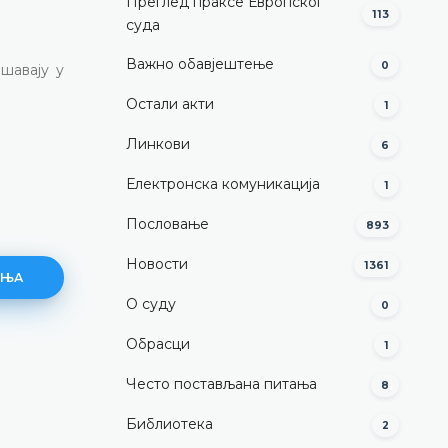
Преглед праксе Европског
113
суда
Важно обавјештење
0
шавају у
Остали акти
1
Линкови
6
Електронска комуникација
1
Пословање
893
Новости
1361
АЊА
О суду
0
Обрасци
1
Како поднијети апелацију?
Често постављана питања
8
ДЕТАЉНИЈЕ
Библиотека
2