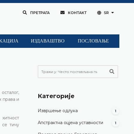
ПРЕТРАГА
КОНТАКТ
SR
КАЦИЈА
ИЗДАВАШТВО
ПОСЛОВАЊЕ
 осталог,
Категорије
х права и
Извршење одлука
1
 хитност
Апстрактна оцјена уставности
1
 се тичу