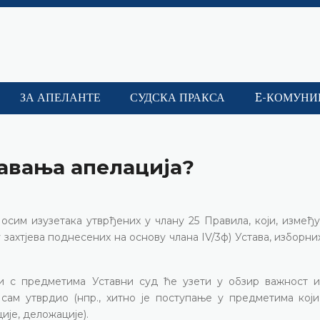
ЗА АПЕЛАНТЕ
СУДСКА ПРАКСА
E-КОМУНИ
шавања апелација?
сим изузетака утврђених у члану 25 Правила, који, између
захтјева поднесених на основу члана IV/3ф) Устава, изборни
и с предметима Уставни суд ће узети у обзир важност и
сам утврдио (нпр., хитно је поступање у предметима који
ије, деложације).