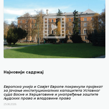
Најновији садржај
Европска унија и Савјет Европе покренули пројекат
за јачање институционалних капацитета Уставног
суда Босне и Херцеговине и унапређење заштите
људских права и владавине права
25.06.2026.