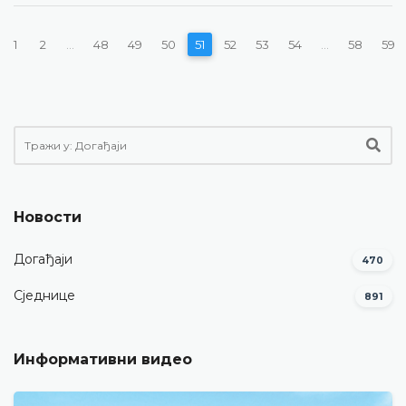
1
2
...
48
49
50
51
52
53
54
...
58
59
Новости
Догађаји
470
Сједнице
891
Информативни видео