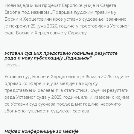
Нови заједнички пројекат Европске уније и Савјета
Европе под називом „Подршка људским правима у
Босни и Херцеговини кроз уставно судовање“ званично
је покренут 25. јуна 2026. године у просторијама Уставног
суда Босне и Херцеговине у Сарајеву.
Уставни суд БиХ представио годишње резултате
рада и нову публикацију „Годишњак“
18.05.2026.
Уставни суд Босне и Херцеговине је 15. маја 2026. године
одржао конференцију за медије на којој су
представљени релевантна статистика, кључни резултати
рада Уставног суда у 2025. години, али и изазови с којима
се Уставни суд суочава посљедњих година, нарочито
због непопуњености судијског састава
Најава конференције за медије