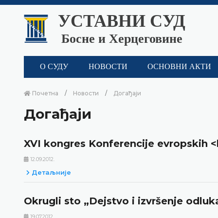
УСТАВНИ СУД
Босне и Херцеговине
О СУДУ
НОВОСТИ
ОСНОВНИ АКТИ
Почетна
Новости
Догађаји
Догађаји
XVI kongres Konferencije evropskih 
12.09.2012.
Детаљније
Okrugli sto „Dejstvo i izvršenje odlu
19.07.2012.