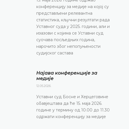
конференцију за медије на којој су
представљени релевантна
статистика, кључни резултати рада
Уставног суда у 2025. години, али и
изазови с којима се Уставни суд
суочава посљедњих година,
нарочито због непопуњености
судијског састава
Најава конференције за
медије
12.05.2026.
Уставни суд Босне и Херцеговине
обавјештава да ће 15. маја 2026.
године у термину од 10.00 до 11.30
одржати конференцију за медије