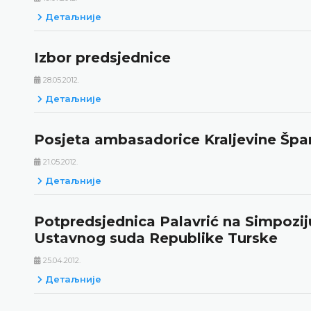
Детаљније
Izbor predsjednice
28.05.2012.
Детаљније
Posjeta ambasadorice Kraljevine Špan
21.05.2012.
Детаљније
Potpredsjednica Palavrić na Simpozij
Ustavnog suda Republike Turske
25.04.2012.
Детаљније