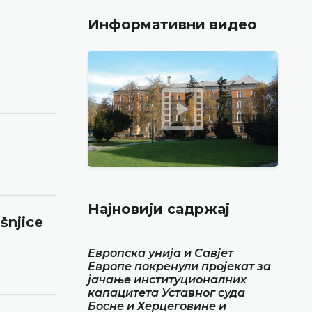
Информативни видео
Најновији садржај
šnjice
Европска унија и Савјет
Европе покренули пројекат за
јачање институционалних
капацитета Уставног суда
Босне и Херцеговине и