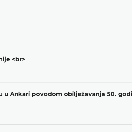
ije <br>
u u Ankari povodom obilježavanja 50. godi