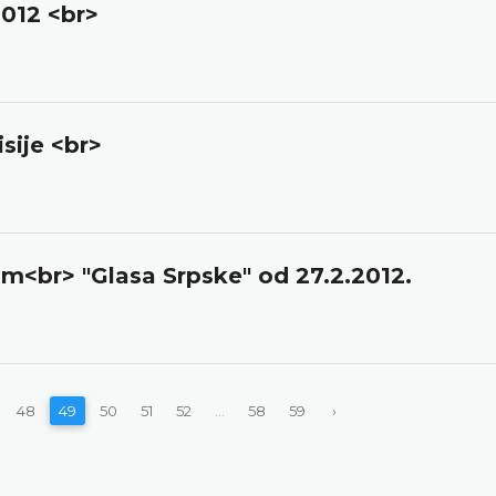
2012 <br>
sije <br>
m<br> "Glasa Srpske" od 27.2.2012.
48
49
50
51
52
...
58
59
›