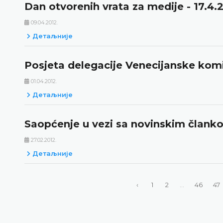
Dan otvorenih vrata za medije - 17.4.
09.04.2012.
Детаљније
Posjeta delegacije Venecijanske komi
01.04.2012.
Детаљније
Saopćenje u vezi sa novinskim članko
27.02.2012.
Детаљније
‹
1
2
...
46
47