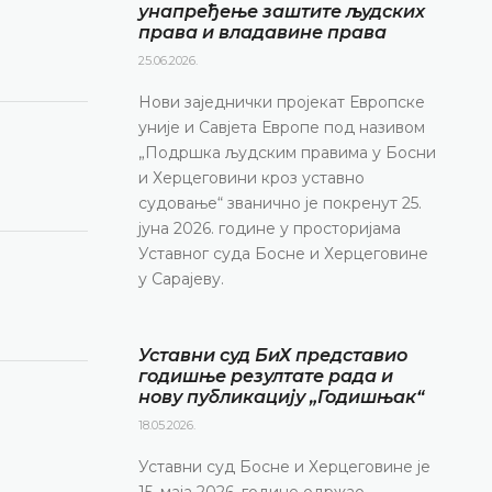
унапређење заштите људских
права и владавине права
25.06.2026.
Нови заједнички пројекат Европске
уније и Савјета Европе под називом
„Подршка људским правима у Босни
и Херцеговини кроз уставно
судовање“ званично је покренут 25.
јуна 2026. године у просторијама
Уставног суда Босне и Херцеговине
у Сарајеву.
Уставни суд БиХ представио
годишње резултате рада и
нову публикацију „Годишњак“
18.05.2026.
Уставни суд Босне и Херцеговине је
15. маја 2026. године одржао