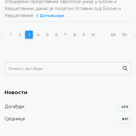
специјални представник Европске уније у Босни и
Херцеговини, данас је посјетио Уставни суд Босне и
Херцеговине
Детаљније
‹
1
2
3
4
5
6
7
8
9
10
...
58
59
›
Новости
Догађаји
470
Сједнице
891