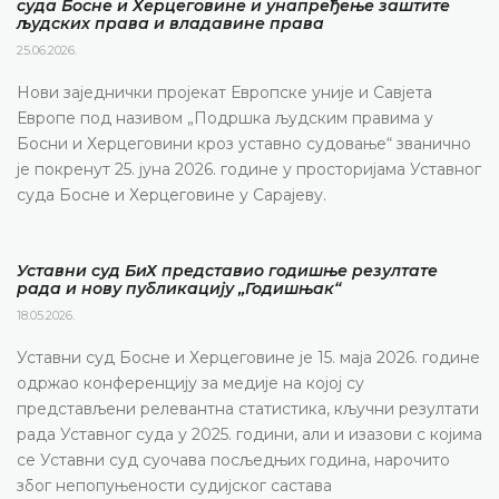
суда Босне и Херцеговине и унапређење заштите
људских права и владавине права
25.06.2026.
Нови заједнички пројекат Европске уније и Савјета
Европе под називом „Подршка људским правима у
Босни и Херцеговини кроз уставно судовање“ званично
је покренут 25. јуна 2026. године у просторијама Уставног
суда Босне и Херцеговине у Сарајеву.
Уставни суд БиХ представио годишње резултате
рада и нову публикацију „Годишњак“
18.05.2026.
Уставни суд Босне и Херцеговине је 15. маја 2026. године
одржао конференцију за медије на којој су
представљени релевантна статистика, кључни резултати
рада Уставног суда у 2025. години, али и изазови с којима
се Уставни суд суочава посљедњих година, нарочито
због непопуњености судијског састава