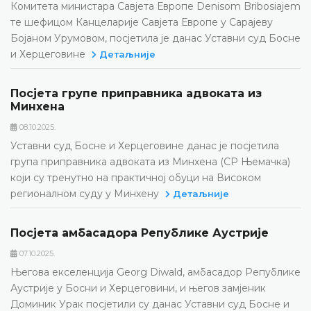
Комитета министара Савјета Европе Denisom Bribosiajem
те шефицом Канцеларије Савјета Европе у Сарајеву
Бојаном Урумовом, посјетила је данас Уставни суд Босне
и Херцеговине
Детаљније
Посјета групе приправника адвоката из
Минхена
08.10.2025.
Уставни суд Босне и Херцеговине данас је посјетила
група приправника адвоката из Минхена (СР Њемачка)
који су тренутно на практичној обуци на Високом
регионалном суду у Минхену
Детаљније
Посјета амбасадора Републике Аустрије
07.10.2025.
Његова екселенција Georg Diwald, амбасадор Републике
Аустрије у Босни и Херцеговини, и његов замјеник
Доминик Урак посјетили су данас Уставни суд Босне и