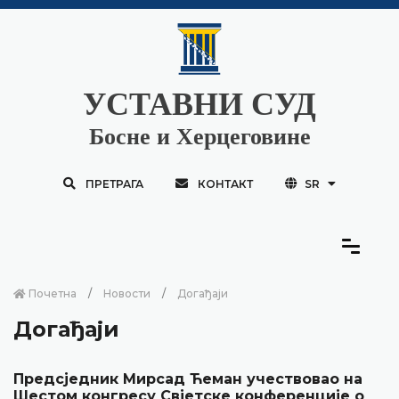
УСТАВНИ СУД
Босне и Херцеговине
ПРЕТРАГА
КОНТАКТ
SR
Почетна
Новости
Догађаји
Догађаји
Предсједник Мирсад Ћеман учествовао на
Шестом конгресу Свјетске конференције о