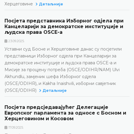
Херцеговине
Детаљније
Посјета представника Изборног одјела при
Канцеларији за демократске институције и
људска права OSCE-а
23.09.2025.
Уставни суд Босне и Херцеговине данас су посјетили
представници Изборног одјела при Канцеларији за
демократске институције и људска права OSCE-а и
Мисије за процјену потреба (OSCE/ODIHR/NAM) Ulvi
Akhundlu, замјеник шефа Изборног одјела
(OSCE/ODIHR), и Kakha Inaishvili, изборни савјетник
(OSCE/ODIHR)
Детаљније
Посјета предсједавајућег Делегације
Европског парламента за односе с Босном и
Херцеговином и Косовом
17.09.2025.