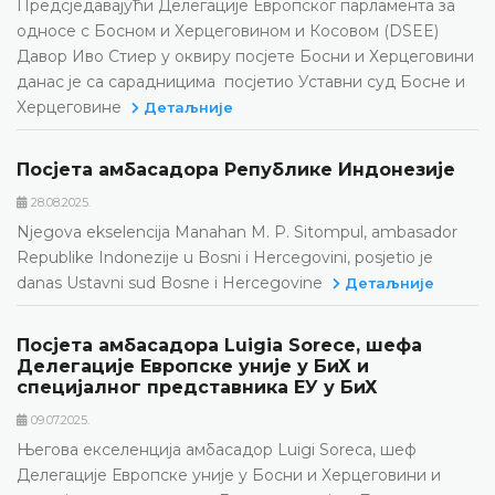
Предсједавајући Делегације Европског парламента за
односе с Босном и Херцеговином и Косовом (DSEE)
Давор Иво Стиер у оквиру посјете Босни и Херцеговини
данас је са сарадницима посјетио Уставни суд Босне и
Херцеговине
Детаљније
Посјета амбасадора Републике Индонезије
28.08.2025.
Njegova ekselencija Manahan M. P. Sitompul, ambasador
Republike Indonezije u Bosni i Hercegovini, posjetio je
danas Ustavni sud Bosne i Hercegovine
Детаљније
Посјета амбасадора Luigia Sorece, шефа
Делегације Европске уније у БиХ и
специјалног представника ЕУ у БиХ
09.07.2025.
Његова екселенција амбасадор Luigi Soreca, шеф
Делегације Европске уније у Босни и Херцеговини и