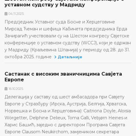
уставном судству у Мадриду
04.11.2025.
Предсједник Уставног суда Босне и Херцеговине
Мирсад Ћеман и шефица Кабинета предсједника Ерда
Зачирагић учествовали су на Шестом конгресу Свјетске
конференције о уставном судству (WCCJ), који је одржан
у Мадриду (Краљевина Шпанија) у периоду од 28. до 31.
октобра 2025. године
Детаљније
Састанак с високим званичницима Савјета
Европе
16.10.2025.
Делегација у саставу од шест амбасадора при Савјету
Европе у Стразбуру (Ирска, Аустрија, Белгија, Хрватска,
Норвешка и Босна и Херцеговина): Caitriona Doyle, Aloisia
Wörgetter, Delphine Delieux, Toma Galli, Vebjørn Heines и
Харис Башић, заједно с директором Програма Савјета
Европе Clausom Neukirchom, замјеником секретара