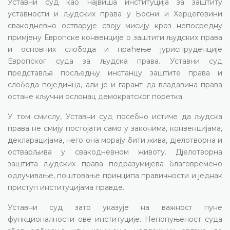
Уставни суд као највиша институција за заштиту
уставности и људских права у Босни и Херцеговини
свакодневно остварује своју мисију кроз непосредну
примјену Европске конвенције о заштити људских права
и основних слобода и праћење јуриспруденције
Европског суда за људска права. Уставни суд
представља посљедњу инстанцу заштите права и
слобода појединца, али је и гарант да владавина права
остане кључни ослонац демократског поретка.
У том смислу, Уставни суд посебно истиче да људска
права не смију постојати само у законима, конвенцијама,
декларацијама, него она морају бити жива, дјелотворна и
остварљива у свакодневном животу. Дјелотворна
заштита људских права подразумијева благовремено
одлучивање, поштовање принципа правичности и једнак
приступ институцијама правде.
Уставни суд зато указује на важност пуне
функционалности ове институције. Непопуњеност суда