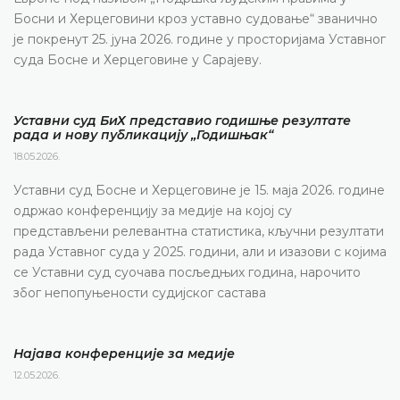
Босни и Херцеговини кроз уставно судовање“ званично
је покренут 25. јуна 2026. године у просторијама Уставног
суда Босне и Херцеговине у Сарајеву.
Уставни суд БиХ представио годишње резултате
рада и нову публикацију „Годишњак“
18.05.2026.
Уставни суд Босне и Херцеговине је 15. маја 2026. године
одржао конференцију за медије на којој су
представљени релевантна статистика, кључни резултати
рада Уставног суда у 2025. години, али и изазови с којима
се Уставни суд суочава посљедњих година, нарочито
због непопуњености судијског састава
Најава конференције за медије
12.05.2026.