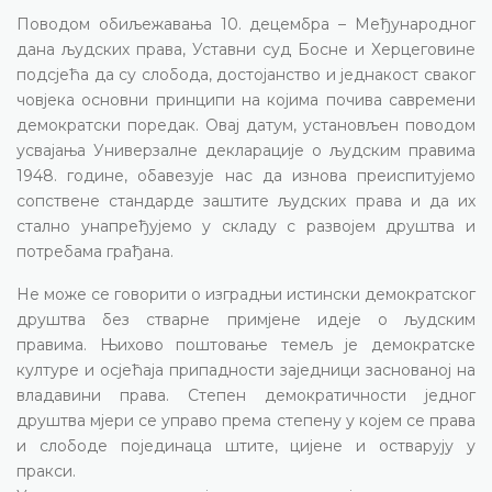
Поводом обиљежавања 10. децембра – Међународног
дана људских права, Уставни суд Босне и Херцеговине
подсјећа да су слобода, достојанство и једнакост сваког
човјека основни принципи на којима почива савремени
демократски поредак. Овај датум, установљен поводом
усвајања Универзалне декларације о људским правима
1948. године, обавезује нас да изнова преиспитујемо
сопствене стандарде заштите људских права и да их
стално унапређујемо у складу с развојем друштва и
потребама грађана.
Не може се говорити о изградњи истински демократског
друштва без стварне примјене идеје о људским
правима. Њихово поштовање темељ је демократске
културе и осјећаја припадности заједници заснованој на
владавини права. Степен демократичности једног
друштва мјери се управо према степену у којем се права
и слободе појединаца штите, цијене и остварују у
пракси.