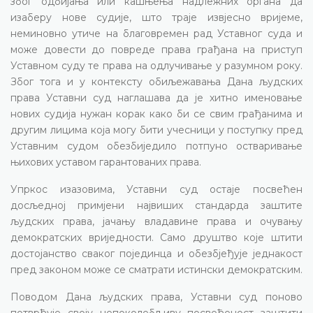
због одбијања или кашњења надлежних органа да
изаберу нове судије, што траје извјесно вријеме,
неминовно утиче на благовремен рад Уставног суда и
може довести до повреде права грађана на приступ
Уставном суду те права на одлучивање у разумном року.
Због тога и у контексту обиљежавања Дана људских
права Уставни суд наглашава да је хитно именовање
нових судија нужан корак како би се свим грађанима и
другим лицима која могу бити учесници у поступку пред
Уставним судом обезбиједило потпуно остваривање
њихових уставом гарантованих права.
Упркос изазовима, Уставни суд остаје посвећен
досљедној примјени највиших стандарда заштите
људских права, јачању владавине права и очувању
демократских вриједности. Само друштво које штити
достојанство сваког појединца и обезбјеђује једнакост
пред законом може се сматрати истински демократским.
Поводом Дана људских права, Уставни суд поново
потврђује своју непоколебљиву посвећеност заштити