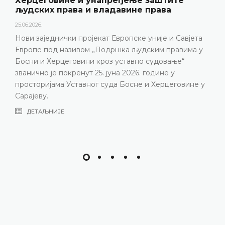
Херцеговине и унапређење заштите
људских права и владавине права
25.06.2026.
Нови заједнички пројекат Европске уније и Савјета
Европе под називом „Подршка људским правима у
Босни и Херцеговини кроз уставно судовање“
званично је покренут 25. јуна 2026. године у
просторијама Уставног суда Босне и Херцеговине у
Сарајеву.
ДЕТАЉНИЈЕ