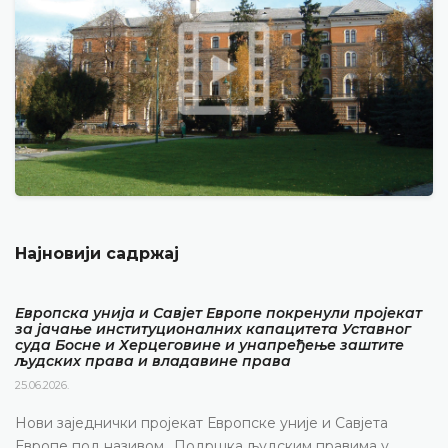
Најновији садржај
Европска унија и Савјет Европе покренули пројекат
за јачање институционалних капацитета Уставног
суда Босне и Херцеговине и унапређење заштите
људских права и владавине права
25.06.2026.
Нови заједнички пројекат Европске уније и Савјета
Европе под називом „Подршка људским правима у