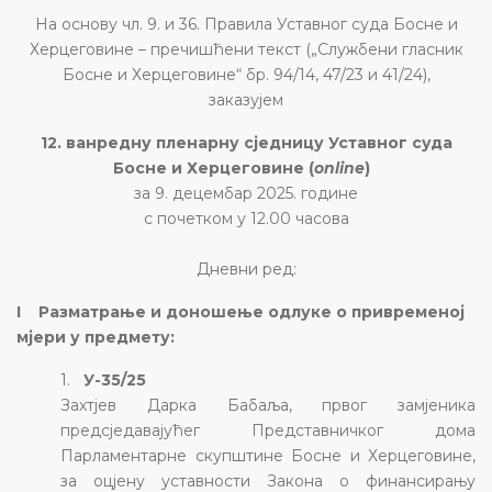
На основу чл. 9. и 36. Правила Уставног суда Босне и
Херцеговине – пречишћени текст („Службени гласник
Босне и Херцеговине“ бр. 94/14, 47/23 и 41/24),
заказујем
12. ванредну пленарну сједницу Уставног суда
Босне и Херцеговине (
online
)
за 9. децембар 2025. године
с почетком у 12.00 часова
Дневни ред:
I Разматрање и доношење одлуке о привременој
мјери у предмету:
1.
У-35/25
Захтјев Дарка Бабаља, првог замјеника
предсједавајућег Представничког дома
Парламентарне скупштине Босне и Херцеговине
,
за оцјену уставности Закона о финансирању