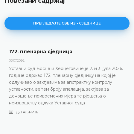
Повезани садржај
ПРЕГЛЕДАЈТЕ СВЕ ИЗ - СЈЕДНИЦЕ
172. пленарна сједницa
03.07.2026.
Уставни суд Босне и Херцеговине је 2. и 3. јула 2026.
године одржао 172. пленарну сједницу на којој је
одлучивао о захтјевима за апстрактну контролу
уставности, већем броју апелација, захтјева за
доношење привремених мјера те рјешења о
неизвршењу одлука Уставног суда
ДЕТАЉНИЈЕ