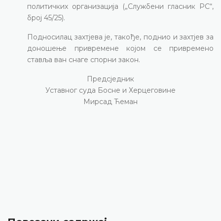
политичких организација („Службени гласник РС“,
број 45/25).
Подносилац захтјева је, такође, поднио и захтјев за
доношење привремене којом се привремено
ставља ван снаге спорни закон.
Предсједник
Уставног суда Босне и Херцеговине
Мирсад Ћеман