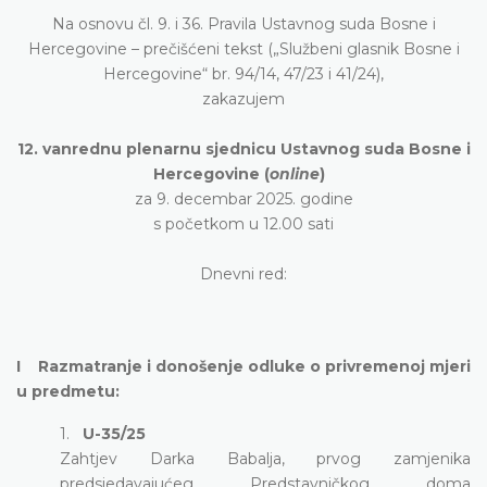
Na osnovu čl. 9. i 36. Pravila Ustavnog suda Bosne i
Hercegovine – prečišćeni tekst („Službeni glasnik Bosne i
Hercegovine“ br. 94/14, 47/23 i 41/24),
zakazujem
12. vanrednu plenarnu sjednicu Ustavnog suda Bosne i
Hercegovine (
online
)
za 9. decembar 2025. godine
s početkom u 12.00 sati
Dnevni red:
I Razmatranje i donošenje odluke o privremenoj mjeri
u predmetu:
1.
U-35/25
Zahtjev Darka Babalja, prvog zamjenika
predsjedavajućeg Predstavničkog doma