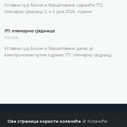
Уставни суд Босне и Херцеговине одржаће 172.
пленарну сједницу 2. и 3. јула 2026. године
171. пленарна сједницa
11.06.2026.
Уставни суд Босне и Херцеговине данас је
електронским путем одржао 171. пленарну сједницу
Уставни суд Босне и Херцеговине
Ова страница користи колачиће
🍪 Колачиће