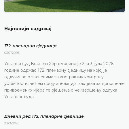
Најновији садржај
172. пленарна сједницa
03.07.2026.
Уставни суд Босне и Херцеговине је 2. и 3. јула 2026.
године одржао 172. пленарну сједницу на којој је
одлучивао о захтјевима за апстрактну контролу
уставности, већем броју апелација, захтјева за доношење
привремених мјера те рјешења о неизвршењу одлука
Уставног суда
Дневни ред 172. пленарне сједнице
23.06.2026.