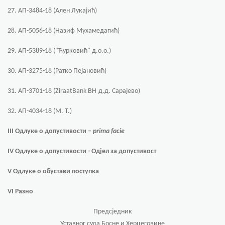
27. АП-3484-18 (Ален Лукајић)
28.
АП-5056-18 (Назиф Мухамедагић)
29.
АП-5389-18 ("Ћурковић" д.о.о.)
30.
АП-3275-18 (Ратко Пејановић)
31.
АП-3701-18 (
ZiraatBank BH
д.д. Сарајево)
32.
АП-4034-18 (М. Т.)
III
Одлуке о допустивости –
prima facie
IV
Одлуке о допустивости - Одјел за допустивост
V
Одлуке о обустави поступка
VI
Разно
Предсједник
Уставног суда Босне и Херцеговине