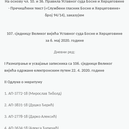
На основу чл. 10. и 36. Правила Уставног суда Босне и Херцеговине
-
Пречишћени текст
(«Службени гласник Босне и Херцеговине»
број 94/14), заказујем
107. сједницу Великог вијећа Уставног суда Босне и Херцеговине
за 6. мај 2020. године
Дневни ред:
I
Разматрање и усвајање записника са 106. сједнице Великог
вијећа одржане електронским путем 22. 4. 2020. године
II
Одлуке о меритуму
1. АП-3772-18 (Мирослав Тиболд)
2. АП-3831-18 (Душко Ђерић)
3. АП-2778-18 (Дарко Алексић)
4. АП-3634-18 (Алекса Ђуричић)