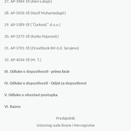
27. AP-3484-18 (Alen Lukajić)
28.
AP-5056-18 (Nazif Muhamedagić)
29.
AP-5389-18 ("Ćurković" d.o.o.)
30.
AP-3275-18 (Ratko Pejanović)
31.
AP-3701-18 (ZiraatBank BH d.d. Sarajevo)
32.
AP-4034-18 (M. T.)
III.
Odluke o dopustivosti -
prima facie
IV.
Odluke o dopustivosti - Odjel za dopustivost
V.
Odluke o obustavi postupka
VI.
Razno
Predsjednik
Ustavnog suda Bosne i Hercegovine