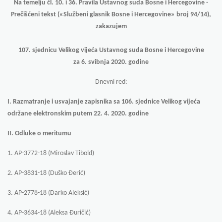
Na temelju čl. 10. i 36. Pravila Ustavnog suda Bosne i Hercegovine -
Prečišćeni tekst («Službeni glasnik Bosne i Hercegovine» broj 94/14),
zakazujem
107. sjednicu Velikog vijeća Ustavnog suda Bosne i Hercegovine
za 6. svibnja 2020. godine
Dnevni red:
I.
Razmatranje i usvajanje zapisnika sa 106. sjednice Velikog vijeća
održane elektronskim putem 22. 4. 2020. godine
II.
Odluke o meritumu
1. AP-3772-18 (Miroslav Tibold)
2. AP-3831-18 (Duško Đerić)
3. AP-2778-18 (Darko Aleksić)
4. AP-3634-18 (Aleksa Đuričić)