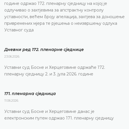
године одржао 172. пленарну сједницу на којој је
одлучивао о захтјевима за апстрактну контролу
уставности, већем броју апелација, захтјева за доношење
привремених мјера те рјешења о неизвршењу одлука
Уставног суда
Дневни ред 172. пленарне сједнице
23.06.2026.
Уставни суд Босне и Херцеговине одржаће 172.
пленарну сједницу 2. и 3. јула 2026. године
171. пленарна сједницa
11.06.2026.
Уставни суд Босне и Херцеговине данас је
електронским путем одржао 171. пленарну сједницу