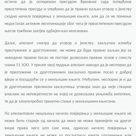
истиче да је оспореном пресудом Врховног суда потврђена
првостепена пресуда и утврђено да је правно ваљан уговор о јемству
сходно начелу повјерења у земљишне књиге, али да се не помиње
недостатак активне легитимације због чега је првостепеном пресудом
његов тужбени захтјев одбијен као неоснован.
Даље, апелант сматра да уговор о јемству, закључен између
првотуженог и друготуженог, не може да буде правно ваљан јер за
наведени правни посао не постоји дозвољен правни основ у смислу
члана 51 ЗОО. У прилог овој тврдњи апелант наводи да је неспорно да
је првотужени са друготуженим закључио правни посао у доброј
вјери и поуздајући се у земљишне књиге. Међутим, неспорно је и да
је друготужени приликом закључења уговора знао да није стварни
власник на непокретности на којој се дозвољава укњижба хипотеке,
те да је злоупотребио тренутно стање у земљишним књигама.
По апелантовом мишљењу начело повјерења у земљишне књиге не
може бити старије од начела да нико не може пренијети на другог
више права него што сам има, односно начело повјерења у
земљишне књиге не може за посљедицу имати одузимање или