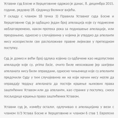
Уставни суд Босне и Херцеговине одржао је данас, 8. децембра 2015.
године, редовну
28. сједницу Великог вијећа.
У складу с чланом 18 тачка 3) Правила Уставног суда Босне и
Херцеговине Суд је одбацио један број апелација које су поднесене
неблаговремено, након протека рока за подношење апелације, или
преурањено, односно у случајевима у којима је утврдио да апеланти
нису искористили све расположиве правне лијекове у претходном
поступку.
Суд је донио и већи број одлука којима су одбачене као недопустиве
апелације које су,
prima facie
,
очито биле неосноване јер захтјеви
апеланата нису били оправдани, односно чињенице које су апеланти
предочили Суду у тим случајевима ни на који начин нису могле да
оправдају тврдњу апеланата да постоји кршење њихових права
заштићених Уставом или да апеланти, као странке у поступку, сносе
посљедице кршења права заштићених Уставом.
Уставни суд је, између осталог, одлучивао о апелацијама у вези с
чланом II/3
Устава Босне и Херцеговине и чланом 6 став 1 Европске