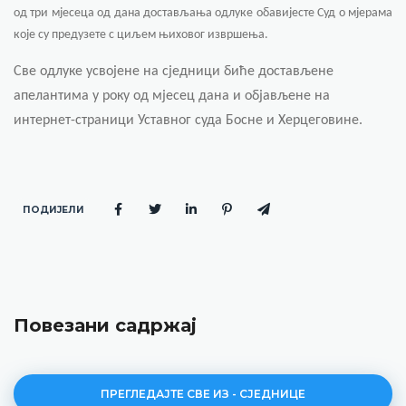
од три мјесеца од дана достављања одлуке обавијесте Суд о мјерама
које су предузете с циљем њиховог извршења.
Све одлуке усвојене на сједници биће достављене
апелантима у року од мјесец дана и објављене на
интернет-страници Уставног суда Босне и Херцеговине.
ПОДИЈЕЛИ
Повезани садржај
ПРЕГЛЕДАЈТЕ СВЕ ИЗ - СЈЕДНИЦЕ