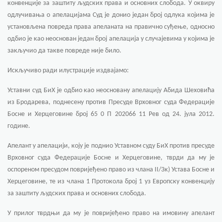
конвенције за заштиту људских права и основних слобода.
У оквиру
одлучивања о апелацијама Суд је донио један број одлука којима је
установљена повреда права апеланата на правично суђење,
односно
одбио је као неоснован један број апелација у случајевима у којима је
закључио да такве повреде није било.
Искључиво ради илустрације издвајамо:
Уставни суд БиХ је одбио као неосновану апелацију Абида Шеховића
из Бродарева,
поднесену против Пресуде Врховног суда Федерације
Босне и Херцеговине број 65 0 П 202066 11 Рев од 24. јула 2012.
године.
Апелант у апелацији, коју је поднио Уставном суду БиХ против пресуде
Врховног суда Федерације Босне и Херцеговине, тврди да му је
оспореном пресудом повријеђено право из члана II/3к) Устава Босне и
Херцеговине, те из члана 1 Протокола број 1 уз Европску конвенцију
за заштиту људских права и основних слобода.
У прилог тврдњи да му је повријеђено право на имовину апелант