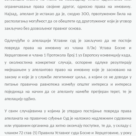
ограничавање права својине другог, односно права на имовину.
Најзад, апелант је истакао да је, сходно ЗОО, првотуженом била на
располагању могућност да се обештети од друготуженог који је уговор
закључио без дозвољеног правног основа.
Одлучујући о апелацији Уставни суд је закључио да не постоји
повреда права на имовину из члана II/3к) Устава Босне и
Херцеговине и члана 1 Протокола број 1 уз Европску конвенцију када,
у околностима конкретног случаја, оспорене одлуке резултирају
мијешањем у апелантово право на имовину које је засновано на
закону и које је у служби легитимног циља, а којим се не доводи у
питање правична равнотежа између општег интереса и интереса
појединца на начин да се апеланту намеће претјеран терет, те је
апелацију одбио.
У свим случајевима у којима је утврдио постојање повреда права
апеланата на правично суђење Суд је наложио надлежним судовима
или управним органима да хитно окончају поступке, те да, у складу с
чланом 72 став (5) Правила Уставног суда Босне и Херцеговине, у року