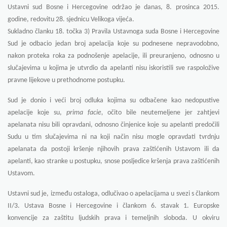
Ustavni sud Bosne i Hercegovine održao je danas, 8. prosinca 2015.
godine, redovitu
28. sjednicu Velikoga vijeća.
Sukladno članku 18. točka 3) Pravila Ustavnoga suda Bosne i Hercegovine
Sud je odbacio jedan broj apelacija koje su podnesene nepravodobno,
nakon proteka roka za podnošenje apelacije
,
ili preuranjeno, odnosno u
slučajevima u kojima je utvrdio da apelanti nisu iskoristili sve raspoložive
pravne lijekove u prethodnome postupku.
Sud je donio i veći broj odluka kojima su odbačene kao nedopustive
apelacije koje su,
prima facie,
očito bile neutemeljene jer zahtjevi
apelanata nisu bili opravdani, odnosno činjenice koje su apelanti predočili
Sudu u tim slučajevima ni na koji način nisu mogle opravdati tvrdnju
apelanata da postoji kršenje njihovih prava zaštićenih Ustavom ili da
apelanti, kao stranke u postupku, snose posljedice kršenja prava zaštićenih
Ustavom.
Ustavni sud je, između ostaloga, odlučivao o apelacijama u svezi s člankom
II/3.
Ustava Bosne i Hercegovine i člankom 6. stavak 1. Europske
konvencije za zaštitu ljudskih prava i temeljnih sloboda.
U okviru