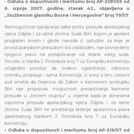
•
Odluka o dopustivosti i meritumu broj AP-2281/05 od
6. srpnja 2007. godine, stavak 42., objavljena u
„Službenom glasniku Bosne i Hercegovine" broj 79/07
Nemogućnost izjavljivanja žalbe protiv presude apelacijskog
vijeća Odjela I za ratne zločine Suda BiH, kojom je apelant
proglašen krivim i glede navoda iz optužbe za koje je
prvostupanjskom presudom bio oslobođen, nije povrijeđeno
njegovo pravo na preispitivanje od strane višeg suda.
Štoviše, iz članka 2. Protokola broj 7 uz Europsku konvenciju
očigledno proizlazi da ovakvo ograničenje, odnosno
iznimku, propisuje i sama Konvencija. U svezi s tim, Ustavni
sud smatra da činjenica da Zakon o kaznenom postupku
BiH nije propisivao mogućnost preispitivanja kaznene
presude u „trećem stupnju" u vrijeme kada je donesena
osporena presuda apelacijskog vijeća Odjela I za ratne
zločine Suda BiH ne predstavlja kršenje apelantova prava
garantiranog člankom 2. Protokola broj 7 uz Europsku
konvenciju.
• Odluka o dopustivosti i meritumu broj AP-519/07 od