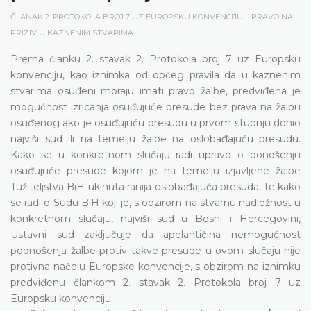
ČLANAK 2. PROTOKOLA BROJ 7 UZ EUROPSKU KONVENCIJU – PRAVO NA
PRIZIV U KAZNENIM STVARIMA
Prema članku 2. stavak 2. Protokola broj 7 uz Europsku
konvenciju, kao iznimka od općeg pravila da u kaznenim
stvarima osuđeni moraju imati pravo žalbe, predviđena je
mogućnost izricanja osuđujuće presude bez prava na žalbu
osuđenog ako je osuđujuću presudu u prvom stupnju donio
najviši sud ili na temelju žalbe na oslobađajuću presudu.
Kako se u konkretnom slučaju radi upravo o donošenju
osuđujuće presude kojom je na temelju izjavljene žalbe
Tužiteljstva BiH ukinuta ranija oslobađajuća presuda, te kako
se radi o Sudu BiH koji je, s obzirom na stvarnu nadležnost u
konkretnom slučaju, najviši sud u Bosni i Hercegovini,
Ustavni sud zaključuje da apelantičina nemogućnost
podnošenja žalbe protiv takve presude u ovom slučaju nije
protivna načelu Europske konvencije, s obzirom na iznimku
predviđenu člankom 2. stavak 2. Protokola broj 7 uz
Europsku konvenciju.