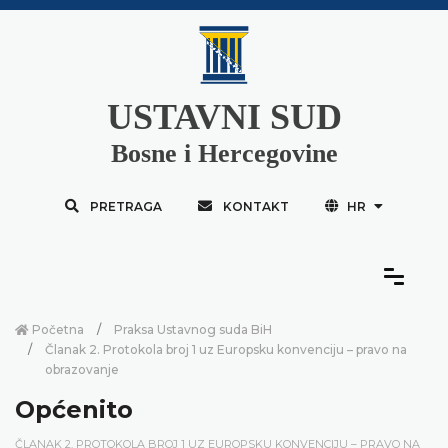
USTAVNI SUD
Bosne i Hercegovine
PRETRAGA
KONTAKT
HR
Početna
Praksa Ustavnog suda BiH
Članak 2. Protokola broj 1 uz Europsku konvenciju – pravo na
obrazovanje
Općenito
ČLANAK 2. PROTOKOLA BROJ 1 UZ EUROPSKU KONVENCIJU – PRAVO NA