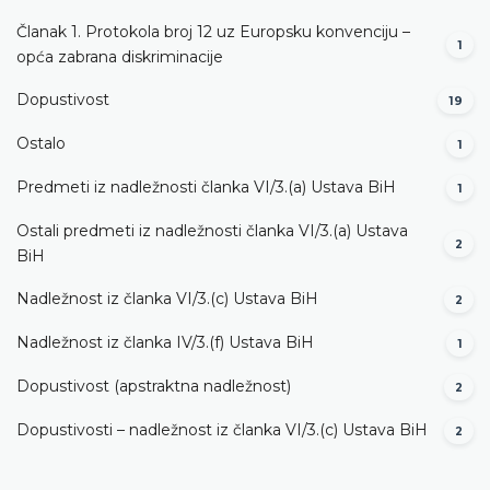
Članak 1. Protokola broj 12 uz Europsku konvenciju –
1
opća zabrana diskriminacije
Dopustivost
19
Ostalo
1
Predmeti iz nadležnosti članka VI/3.(a) Ustava BiH
1
Ostali predmeti iz nadležnosti članka VI/3.(a) Ustava
2
BiH
Nadležnost iz članka VI/3.(c) Ustava BiH
2
Nadležnost iz članka IV/3.(f) Ustava BiH
1
Dopustivost (apstraktna nadležnost)
2
Dopustivosti – nadležnost iz članka VI/3.(c) Ustava BiH
2