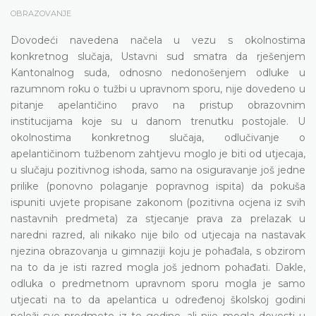
OBRAZOVANJE
Dovodeći navedena načela u vezu s okolnostima
konkretnog slučaja, Ustavni sud smatra da rješenjem
Kantonalnog suda, odnosno nedonošenjem odluke u
razumnom roku o tužbi u upravnom sporu, nije dovedeno u
pitanje apelantičino pravo na pristup obrazovnim
institucijama koje su u danom trenutku postojale. U
okolnostima konkretnog slučaja, odlučivanje o
apelantičinom tužbenom zahtjevu moglo je biti od utjecaja,
u slučaju pozitivnog ishoda, samo na osiguravanje još jedne
prilike (ponovno polaganje popravnog ispita) da pokuša
ispuniti uvjete propisane zakonom (pozitivna ocjena iz svih
nastavnih predmeta) za stjecanje prava za prelazak u
naredni razred, ali nikako nije bilo od utjecaja na nastavak
njezina obrazovanja u gimnaziji koju je pohađala, s obzirom
na to da je isti razred mogla još jednom pohađati. Dakle,
odluka o predmetnom upravnom sporu mogla je samo
utjecati na to da apelantica u određenoj školskoj godini
položi sve predmete iz te godine, ali nije mogla dovesti u