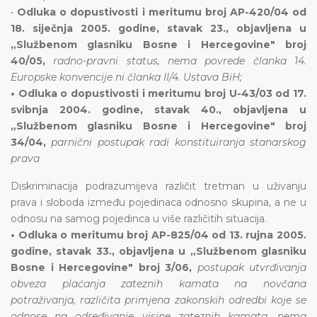
•
Odluka o dopustivosti i meritumu broj AP-420/04 od
18. siječnja 2005. godine, stavak 23., objavljena u
„Službenom glasniku Bosne i Hercegovine" broj
40/05,
radno-pravni status, nema povrede članka 14.
Europske konvencije ni članka II/4. Ustava BiH;
• Odluka o dopustivosti i meritumu broj U-43/03 od 17.
svibnja 2004. godine, stavak 40., objavljena u
„Službenom glasniku Bosne i Hercegovine" broj
34/04,
parnični postupak radi konstituiranja stanarskog
prava
Diskriminacija podrazumijeva različit tretman u uživanju
prava i sloboda između pojedinaca odnosno skupina, a ne u
odnosu na samog pojedinca u više različitih situacija.
• Odluka o meritumu broj AP-825/04 od 13. rujna 2005.
godine, stavak 33., objavljena u „Službenom glasniku
Bosne i Hercegovine" broj 3/06,
postupak utvrđivanja
obveza plaćanja zateznih kamata na novčana
potraživanja, različita primjena zakonskih odredbi koje se
odnose na određivanje visine zateznih kamata, nema