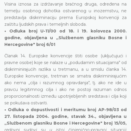
Visina iznosa za izdržavanje bračnog druga, određena na
temelju osobnog dohotka ostvarenog u inozemstvu, ne
predstavlja diskriminaciju prema Europskoj konvenciji za
zaštitu ljudskih prava i temeljnih sloboda.
• Odluka broj U-11/00 od 18. i 19. kolovoza 2000.
godine, objavljena u „Službenom glasniku Bosne i
Hercegovine" broj 6/01
Članak 14. Europske konvencije štiti osobe (uključujući i
pravne osobe) koje se nalaze u „podudarnim situacijama" od
diskriminirajućih razlika u tretmanu, a u smislu članka 14.
Europske konvencije, tretman se smatra diskriminirajućim
ako nema „cilja i razumnog opravdanja", tj. ako ne ide u
pravcu legitimnog cilja i ako ne postoji razuman odnos
proporcionalnosti između upotrijebljenih sredstava i cilja koji
se pokušava ostvariti.
• Odluka o dopustivosti i meritumu broj AP-98/03 od
27. listopada 2004. godine, stavak 34., objavljena u
„Službenom glasniku Bosne i Hercegovine" broj 15/05,
r
edovni sudovi su u istoj činjenično-pravnoj situaciji