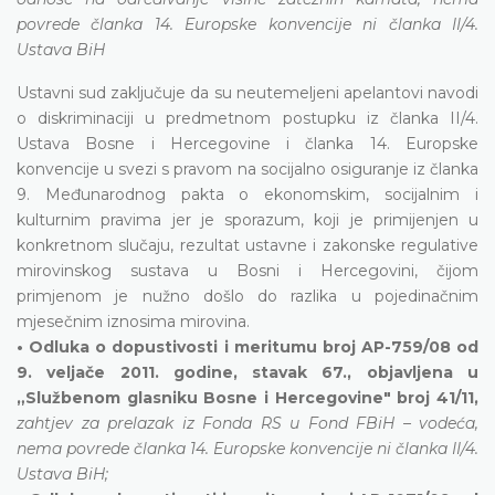
povrede članka 14. Europske konvencije ni članka II/4.
Ustava BiH
Ustavni sud zaključuje da su neutemeljeni apelantovi navodi
o diskriminaciji u predmetnom postupku iz članka II/4.
Ustava Bosne i Hercegovine i članka 14. Europske
konvencije u svezi s pravom na socijalno osiguranje iz članka
9. Međunarodnog pakta o ekonomskim, socijalnim i
kulturnim pravima jer je sporazum, koji je primijenjen u
konkretnom slučaju, rezultat ustavne i zakonske regulative
mirovinskog sustava u Bosni i Hercegovini, čijom
primjenom je nužno došlo do razlika u pojedinačnim
mjesečnim iznosima mirovina.
• Odluka o dopustivosti i meritumu broj AP-759/08 od
9. veljače 2011. godine, stavak 67., objavljena u
„Službenom glasniku Bosne i Hercegovine" broj 41/11,
zahtjev za prelazak iz Fonda RS u Fond FBiH – vodeća,
nema povrede članka 14. Europske konvencije ni članka II/4.
Ustava BiH;