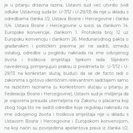
je u pitanju državna razina, Ustavni sud već utvrdio (vidi
odluke Ustavnog suda br.
U-7/12
i
U-29/13
) da nije u skladu s
odredbama članka I/2. Ustava Bosne i Hercegovine i članka
II/4. Ustava Bosne i Hercegovine u svezi sa člankom 14.
Europske konvencije, člankom 1. Protokola broj 12 uz
Europsku konvenciju i člankom 26. Međunarodnog pakta o
građanskim i političkim pravima jer ne sadrži, između
ostalog, odredbe u pogledu naknada na ime odvojenog
života i troškova smještaja tijekom rada. Slijedom
navedenog, primjenjujući praksu iz predmeta br. U-7/12 i U-
29/13 na konkretan slučaj, budući da se
de facto
radi o
zakonima s gotovo identičnim relevantnim sadržajem samo
na različitim razinama (u konkretnom slučaju u pitanju je
Federacija Bosne i Hercegovine), Ustavni sud je mišljenja da
je osporena presuda utemeljena na Zakonu o plaćama koji
zbog toga što ne sadrži odredbe koje reguliraju naknadu na
ime odvojenog života i troškova smještaja nije u skladu s
Ustavom Bosne i Hercegovine i Europskom konvencijom,
na koji način su povrijeđena apelantova prava iz članka I/2.