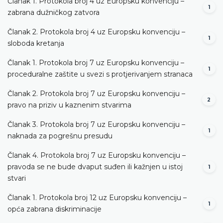
Članak 1. Protokola broj 4 uz Europsku konvenciju –
1
zabrana dužničkog zatvora
Članak 2. Protokola broj 4 uz Europsku konvenciju –
1
sloboda kretanja
Članak 1. Protokola broj 7 uz Europsku konvenciju –
1
proceduralne zaštite u svezi s protjerivanjem stranaca
Članak 2. Protokola broj 7 uz Europsku konvenciju –
2
pravo na priziv u kaznenim stvarima
Članak 3. Protokola broj 7 uz Europsku konvenciju –
1
naknada za pogrešnu presudu
Članak 4. Protokola broj 7 uz Europsku konvenciju –
pravoda se ne bude dvaput suđen ili kažnjen u istoj
1
stvari
Članak 1. Protokola broj 12 uz Europsku konvenciju –
1
opća zabrana diskriminacije