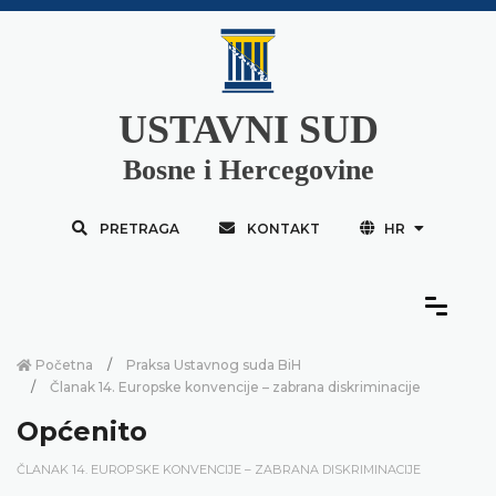
USTAVNI SUD
Bosne i Hercegovine
PRETRAGA
KONTAKT
HR
Početna
Praksa Ustavnog suda BiH
Članak 14. Europske konvencije – zabrana diskriminacije
Općenito
ČLANAK 14. EUROPSKE KONVENCIJE – ZABRANA DISKRIMINACIJE