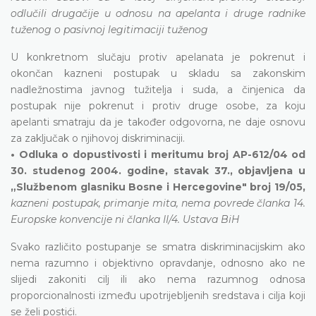
odlučili drugačije u odnosu na apelanta i druge radnike
tuženog o pasivnoj legitimaciji tuženog
U konkretnom slučaju protiv apelanata je pokrenut i
okončan kazneni postupak u skladu sa zakonskim
nadležnostima javnog tužitelja i suda, a činjenica da
postupak nije pokrenut i protiv druge osobe, za koju
apelanti smatraju da je također odgovorna, ne daje osnovu
za zaključak o njihovoj diskriminaciji.
• Odluka o dopustivosti i meritumu broj AP-612/04 od
30. studenog 2004. godine, stavak 37., objavljena u
„Službenom glasniku Bosne i Hercegovine" broj 19/05,
kazneni postupak, primanje mita, nema povrede članka 14.
Europske konvencije ni članka II/4. Ustava BiH
Svako različito postupanje se smatra diskriminacijskim ako
nema razumno i objektivno opravdanje, odnosno ako ne
slijedi zakoniti cilj ili ako nema razumnog odnosa
proporcionalnosti između upotrijebljenih sredstava i cilja koji
se želi postići.