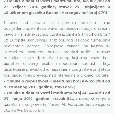
• Odluka o dopustivosti i meritumu broj AP-1071/09 od
22. veljače 2011. godine, stavak 27., objavljena u
„Službenom glasniku Bosne i Hercegovine" broj 47/11
Ustavni sud smatra da osporenim odlukama nije
povrijeđeno apelantovo pravo na nediskriminaciju u svezi s
pravom na jednakost supružnika iz članka 5. Protokola broj 7
uz Europsku konvenciju jer iz običnog jezičnog tumačenja
relevantnih odredbi Obiteljskog zakona, na kojima su
utemeljene osporene odluke, proizlazi različit tretman
roditelja s kojim dijete živi i onog koji ima pravo da s
djetetom ostvaruje osobni i neposredni kontakt, a koja
distinkcija je prevashodno napravljena zbog interesa djeteta
koji, dakle, imaju prevagu nad interesima bilo kojeg roditelja.
• Odluka o dopustivosti i meritumu broj AP-3557/08 od
9. studenog 2011. godine, stavak 56.;
• Odluka o dopustivosti i meritumu broj AP-4468/11 od
27. lipnja 2012. godine, stavak 54.,
razvod, staranje o
djetetu, nema povrede članka 14. Europske konvencije ni
članka II/4. Ustava BiH