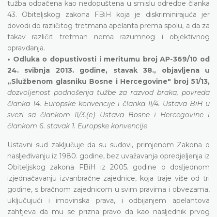
tužba odbačena kao nedopuštena u smislu odredbe članka
43. Obiteljskog zakona FBiH koja je diskriminirajuća jer
dovodi do različitog tretmana apelanta prema spolu, a da za
takav različit tretman nema razumnog i objektivnog
opravdanja.
• Odluka o dopustivosti i meritumu broj AP-369/10 od
24. svibnja 2013. godine, stavak 38., objavljena u
„Službenom glasniku Bosne i Hercegovine" broj 51/13,
dozvoljenost podnošenja tužbe za razvod braka, povreda
članka 14. Europske konvencije i članka II/4. Ustava BiH u
svezi sa člankom II/3.(е) Ustava Bosne i Hercegovine i
člankom 6. stavak 1. Europske konvencije
Ustavni sud zaključuje da su sudovi, primjenom Zakona o
nasljeđivanju iz 1980. godine, bez uvažavanja opredjeljenja iz
Obiteljskog zakona FBiH iz 2005. godine o dosljednom
izjednačavanju izvanbračne zajednice, koja traje više od tri
godine, s bračnom zajednicom u svim pravima i obvezama,
uključujući i imovinska prava, i odbijanjem apelantova
zahtjeva da mu se prizna pravo da kao nasljednik prvog