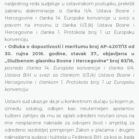
nasljednog reda sudjeluje u ostavinskom postupku, prekršili
zabranu diskriminacije iz članka II/4. Ustava Bosne i
Hercegovine i članka 14. Europske konvencije u svezi s
pravom na imovinu iz članka II/3.(k) Ustava Bosne i
Hercegovine i članka 1. Protokola broj 1 uz Europsku
konvenciju.
• Odluka o dopustivosti i meritumu broj AP-4207/13 od
30. rujna 2016. godine, stavak 37., objavljena u
„Službenom glasniku Bosne i Hercegovine" broj 83/16,
povreda članka 14. Europske konvencije i članka II/4.
Ustava BiH u svezi sa člankom II/3.(k) Ustava Bosne i
Hercegovine i člankom 1. Protokola broj 1 uz Europsku
konvenciju
Ustavni sud ukazuje da je u konkretnom slučaju (u kojem je,
između ostalog, odbijen kao neutemeljen apelantov
tužbeni zahtjev da mu se isplati određeni novčani iznos na
ime neisplaćene naknade za odvojeni život i smještaj za
određeno razdoblje) primijenjen Zakon o plaćama i drugim
naknadama sudaca i tužitelja u Federaciji BiH, za koji je, kada