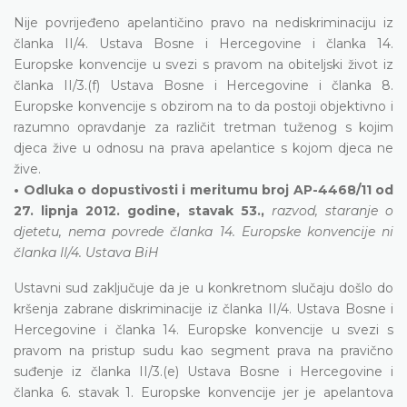
Nije povrijeđeno apelantičino pravo na nediskriminaciju iz
članka II/4. Ustava Bosne i Hercegovine i članka 14.
Europske konvencije u svezi s pravom na obiteljski život iz
članka II/3.(f) Ustava Bosne i Hercegovine i članka 8.
Europske konvencije s obzirom na to da postoji objektivno i
razumno opravdanje za različit tretman tuženog s kojim
djeca žive u odnosu na prava apelantice s kojom djeca ne
žive.
• Odluka o dopustivosti i meritumu broj AP-4468/11 od
27. lipnja 2012. godine, stavak 53.,
razvod, staranje o
djetetu, nema povrede članka 14. Europske konvencije ni
članka II/4. Ustava BiH
Ustavni sud zaključuje da je u konkretnom slučaju došlo do
kršenja zabrane diskriminacije iz članka II/4. Ustava Bosne i
Hercegovine i članka 14. Europske konvencije u svezi s
pravom na pristup sudu kao segment prava na pravično
suđenje iz članka II/3.(е) Ustava Bosne i Hercegovine i
članka 6. stavak 1. Europske konvencije jer je apelantova