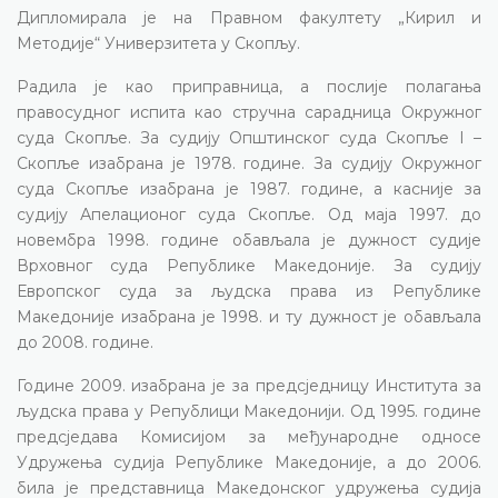
Дипломирала је на Правном факултету „Кирил и
Методије“ Универзитета у Скопљу.
Радила је као приправница, а послије полагања
правосудног испита као стручна сарадница Окружног
суда Скопље. За судију Општинског суда Скопље I –
Скопље изабрана је 1978. године. За судију Окружног
суда Скопље изабрана је 1987. године, а касније за
судију Апелационог суда Скопље. Од маја 1997. до
новембра 1998. године обављала је дужност судије
Врховног суда Републике Македоније. За судију
Европског суда за људска права из Републике
Македоније изабрана је 1998. и ту дужност је обављала
до 2008. године.
Године 2009. изабрана је за предсједницу Института за
људска права у Републици Македонији. Од 1995. године
предсједава Комисијом за међународне односе
Удружења судија Републике Македоније, а до 2006.
била је представница Македонског удружења судија