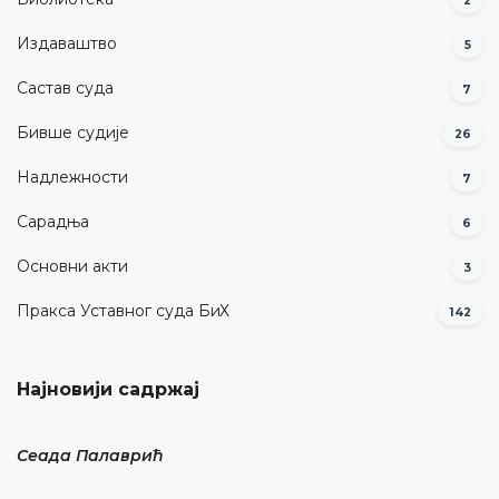
2
Издаваштво
5
Састав суда
7
Бивше судије
26
Надлежности
7
Сарадња
6
Основни акти
3
Пракса Уставног суда БиХ
142
Најновији садржај
Сеада Палаврић