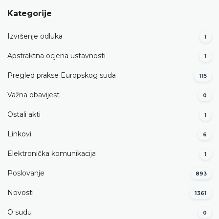
Kategorije
Izvršenje odluka
1
Apstraktna ocjena ustavnosti
1
Pregled prakse Europskog suda
115
Važna obavijest
0
Ostali akti
1
Linkovi
6
Elektronička komunikacija
1
Poslovanje
893
Novosti
1361
O sudu
0