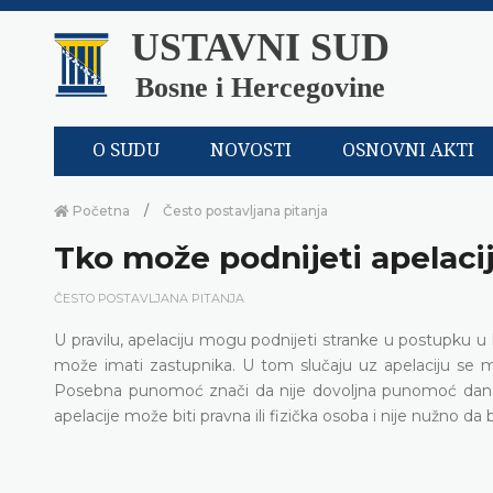
USTAVNI SUD
Bosne i Hercegovine
O SUDU
NOVOSTI
OSNOVNI AKTI
Početna
Često postavljana pitanja
Tko može podnijeti apelaci
ČESTO POSTAVLJANA PITANJA
U pravilu, apelaciju mogu podnijeti stranke u postupku u
može imati zastupnika. U tom slučaju uz apelaciju se
Posebna punomoć znači da nije dovoljna punomoć dana za 
apelacije može biti pravna ili fizička osoba i nije nužno d