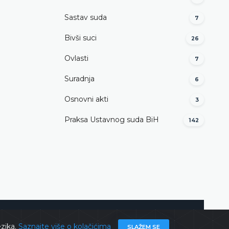
Sastav suda
7
Bivši suci
26
Ovlasti
7
Suradnja
6
Osnovni akti
3
Praksa Ustavnog suda BiH
142
ghts @ 2026
Ustavni sud BiH
Sva prava zadržana.
ezika.
Saznajte više o kolačićima
SLAŽEM SE