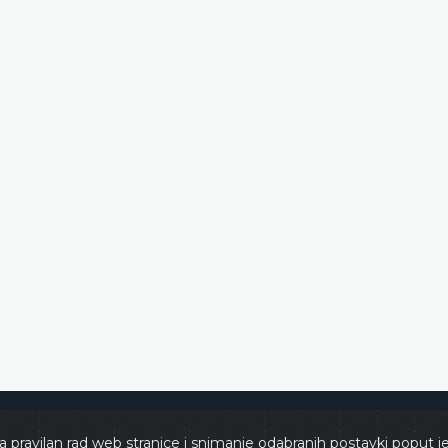
e
Copyri
a pravilan rad web stranice i snimanje odabranih postavki poput j