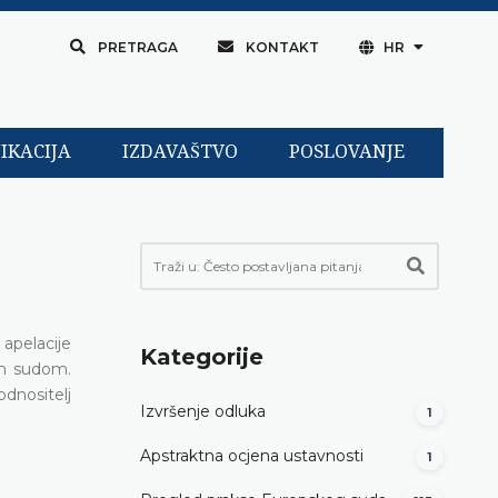
PRETRAGA
KONTAKT
HR
IKACIJA
IZDAVAŠTVO
POSLOVANJE
 apelacije
Kategorije
im sudom.
dnositelj
Izvršenje odluka
1
Apstraktna ocjena ustavnosti
1