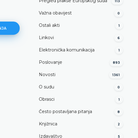
Pregled prakse Europskog suda
113
Važna obavijest
0
Ostali akti
1
NJA
Linkovi
6
Elektronička komunikacija
1
Što treba imati u vidu prilikom
Poslovanje
893
podnošenja apelacije?
Novosti
1361
DETALJNIJE
O sudu
0
Obrasci
1
Često postavljana pitanja
8
Knjižnica
2
Izdavaštvo
5