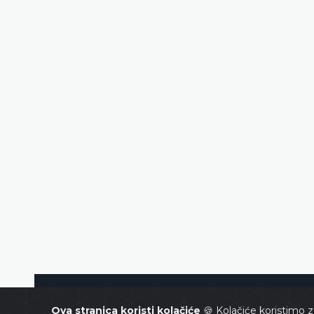
Ustavni sud Bosne i Hercegovin
Ova stranica koristi kolačiće
🍪 Kolačiće koristimo z