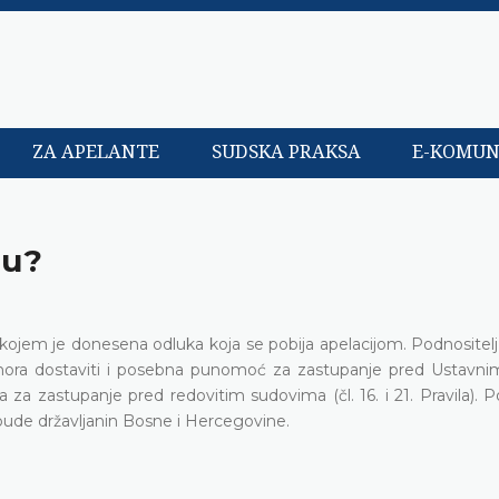
ZA APELANTE
SUDSKA PRAKSA
E-KOMUN
ju?
 kojem je donesena odluka koja se pobija apelacijom. Podnositelj
 mora dostaviti i posebna punomoć za zastupanje pred Ustavn
zastupanje pred redovitim sudovima (čl. 16. i 21. Pravila). Po
a bude državljanin Bosne i Hercegovine.