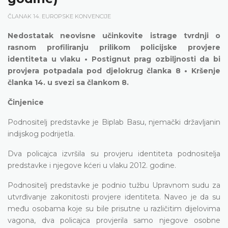
ČLANAK 14. EUROPSKE KONVENCIJE
Nedostatak neovisne učinkovite istrage tvrdnji o
rasnom profiliranju prilikom policijske provjere
identiteta u vlaku • Postignut prag ozbiljnosti da bi
provjera potpadala pod djelokrug članka 8 • Kršenje
članka 14. u svezi sa člankom 8.
Činjenice
Podnositelj predstavke je Biplab Basu, njemački državljanin
indijskog podrijetla.
Dva policajca izvršila su provjeru identiteta podnositelja
predstavke i njegove kćeri u vlaku 2012. godine.
Podnositelj predstavke je podnio tužbu Upravnom sudu za
utvrđivanje zakonitosti provjere identiteta. Naveo je da su
među osobama koje su bile prisutne u različitim dijelovima
vagona, dva policajca provjerila samo njegove osobne