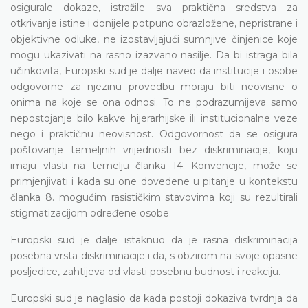
osigurale dokaze, istražile sva praktična sredstva za
otkrivanje istine i donijele potpuno obrazložene, nepristrane i
objektivne odluke, ne izostavljajući sumnjive činjenice koje
mogu ukazivati na rasno izazvano nasilje. Da bi istraga bila
učinkovita, Europski sud je dalje naveo da institucije i osobe
odgovorne za njezinu provedbu moraju biti neovisne o
onima na koje se ona odnosi. To ne podrazumijeva samo
nepostojanje bilo kakve hijerarhijske ili institucionalne veze
nego i praktičnu neovisnost. Odgovornost da se osigura
poštovanje temeljnih vrijednosti bez diskriminacije, koju
imaju vlasti na temelju članka 14. Konvencije, može se
primjenjivati i kada su one dovedene u pitanje u kontekstu
članka 8. mogućim rasističkim stavovima koji su rezultirali
stigmatizacijom određene osobe.
Europski sud je dalje istaknuo da je rasna diskriminacija
posebna vrsta diskriminacije i da, s obzirom na svoje opasne
posljedice, zahtijeva od vlasti posebnu budnost i reakciju.
Europski sud je naglasio da kada postoji dokaziva tvrdnja da