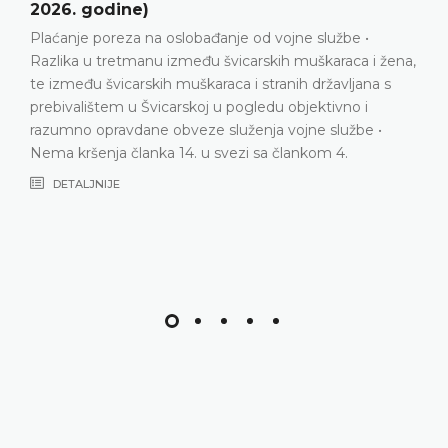
36325/22, 4. prosinca 2025. godine)
Neispunjavanje pozitivnih obveza da se osigura
a,
učinkovita zaštita od diskriminacije na temelju spola u
kontekstu upošljavanja i jednake naknade • Kršenje
članka 14. Europske konvencije za zaštitu ljudskih prav
i temeljnih sloboda u svezi sa člankom 8. Europske
konvencije
DETALJNIJE