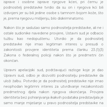
isprave i osobne isprave njegove kćeri, pri čemu je
podnositelj predstavke tvrdio da su on i njegova kći bili
izdvojeni jer su bili jedine osobe s tamnom bojom kože, što
je, prema njegovu mišljenju, bilo diskriminatorno.
Nakon što je saslušao samo podnositelja predstavke, ali ne i
ostale sudionike navedene provjere, Ustavni sud je odbacio
tužbu kao nedopuštenu. Utvrdio je da podnositelj
predstavke nije imao legitiman interes u presudi o
zakonitosti provjere identiteta prema članku 23.(1)(3)
Zakona o federalnoj policiji nakon što je predmetni čin
okončan.
Upravni apelacijski sud, podržavajući razloge koje je dao
Upravni sud, odbio je dozvoliti podnositelju predstavke da
uloži žalbu. Potvrdio je da podnositelj predstavke nije imao
neophodan legitimni interes za utvrđivanje nezakonitosti
predmetnog djela nakon njegova okončanja. Provjera
identiteta bez pohranjivanja ikakvih podataka predstavljala je
samo manje miješanje u pravo podnositelja predstavke na