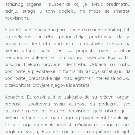
istražnog organa i službenika koji je izvršio predmetnu
radnju, istraga u tom pogledu ne može se smatrati
neovisnom.
Europski sud je posebno primijetio da su sudovi odbili ispitati
utemeljenost pritužbe podnositelja predstavke da je
provjerom identiteta podnositelj predstavke tretiran na
diskriminatoran način. Oni su propustili uzeti u obzir
neophodne dokaze te nisu saslušali svjedoke koji su bili
prisutni tijekom provjere identiteta. Odbacili su tužbu
podnositelja predstavke iz formalnih razloga smatrajući da
podnositelj predstavke nije imao legitiman interes za odluku
o zakonitosti provjere njegova identiteta.
Konačno, Europski sud je zaključio da su državni organi
propustili ispoštovati svoju dužnost da poduzmu sve
razumne mjere da putem neovisnog tijela utvrde je li
diskriminatoran stav imao ulogu u provjeri identiteta ili nije,
te su stoga propustili provesti učinkovitu istragu u tom
pogledu. Stoga, Europski sud nije u mogućnosti donijeti