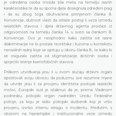
je određena osoba možda bila meta na temelju rasnih
karakteristika te da su sporna djela dosegnula određeni prag
i da su zbog toga obuhvaćena primjenom članka 8.
Konvencije, dužnost vlasti da istraže postoji li veza između
rasističkih stavova i djela državnog agenta proizlazi iz
odgovornosti na temelju članka 14. u svezi sa člankom 8.
Konvencije. Ovo je neophodno kako zaštita od rasne
diskriminacije ne bi postala teoretska i iluzorna u kontekstu
nenasilnih radnji koje se ispituju u okviru članka 8., te kako bi
se osigurala zaštita od stigmatizacije dotičnih osoba i
spriječilo širenje ksenofobičnih stavova.
Prilikom utvrđivanja jesu li u ovom slučaju državni organi
ispoštovali svoju obvezu da poduzmu sve razumne mjere
da utvrde jesu li za provjeru identiteta postojali rasistički
motivi, Europski sud je istaknuo da je, prema Vladinom
podnesku, policijski organ nadređen Uredu Federalne
policije, za koju je radio policijski službenik koji je vršio
provjeru, izvršio internu istragu o incidentu. Međutim, s
obzirom na hijerarhijske i institucionalne veze između