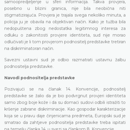
samoopredjeljenje u sferi informacija. Takva provjera,
posebno u blizini granica, nije bila neobična niti
stigmatizirajuća. Provjera je trajala svega nekoliko minuta, a
policija ju je obavila na objektivan način. Kako je tužba bila
nedopuštena zbog nedostatka legitimnog interesa za
odluku o zakonitosti provjere identiteta, sud nije morao
odlučivati je li tom provjerom podnositelj predstavke tretiran
na diskriminatoran način.
Savezni ustavni sud je odbio razmatrati ustavnu žalbu
podnositelja predstavke.
Navodi podnositelja predstavke
Pozivajući se na članak 14. Konvencije, podnositelj
predstavke se žalio da je bio podvrgnut provjeri identiteta
samo zbog boje kože i da su domaći sudovi odbili istražiti to
kršenje zabrane diskriminacije. Kao gospodar karakterizacije
koja se u pravu daje činjenicama predmeta, Europski sud je
smatrao da zahtjeve podnositelja predstavke treba ispitati
na temelju članka 14. u svezi sa člankom 8. Konvencije.