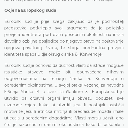
Ocjena Europskog suda
Europski sud je prije svega zaključio da je podnositelj
predstavke potkrijepio svoj argument da je policijska
provjera identiteta pod ovim posebnim okolnostima imala
dovoljno ozbiljne posljedice po njegovo pravo na poštovanje
njegova privatnog života, te stoga predmetna provjera
identiteta spada u djelokrug članka 8. Konvencije.
Europski sud je ponovio da dužnost vlasti da istraže moguće
rasističke stavove može biti obuhvaćena njihovim
odgovornostima na temelju članka 14. Konvencije u
određenim okolnostima. U svojoj praksi vezanoj za navodna
kršenja članka 14. u svezi sa člankom 3., Europski sud je
utvrdio da državni organi imaju obvezu poduzeti sve
razumne mjere kako bi utvrdili jesu li postojali rasistički
motivi te jesu li etnička mržnja ili predrasude možda imale
utjecaja u određenim događajima. Vlasti moraju učiniti ono
što je razumno u danim okolnostima kako bi prikupile i