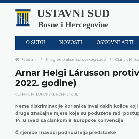
USTAVNI SUD
Bosne i Hercegovine
O SUDU
NOVOSTI
OSNOVNI AKTI
Početna
Pregled prakse Europskog suda
Članak 14. E
Arnar Helgi Lárusson protiv 
2022. godine)
ČLANAK 14. EUROPSKE KONVENCIJE
Nema diskriminacije korisnika invalidskih kolica ko
druge značajne mjere koje su poduzete radi postup
14. u svezi sa člankom 8. Europske konvencije
Činjenice i navodi podnositelja predstavke