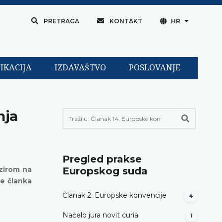
PRETRAGA
KONTAKT
HR
IKACIJA
IZDAVAŠTVO
POSLOVANJE
nja
Pregled prakse
bzirom na
Europskog suda
e članka
Članak 2. Europske konvencije
4
Načelo jura novit curia
1