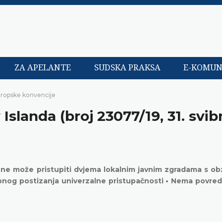
ZA APELANTE
SUDSKA PRAKSA
E-KOMUN
uropske konvencije
Islanda (broj 23077/19, 31. svib
ji ne može pristupiti dvjema lokalnim javnim zgradama s o
nog postizanja univerzalne pristupačnosti • Nema povred