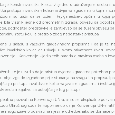
etanje koristi invalidska kolica. Zajedno s udruženjem osoba s 
tka pristupa invalidskim kolicima dvjema zgradama u kojima su 
 Tužbom su tražili da se tuženi Reykjanesbær, općina u kojoj po
a je bila vlasnik jedne od predmetnih zgrada, obvežu da poboljša
ga, podnositelj predstavke je zahtijevao da se tuženi obvežu da
erijalnu štetu koju je pretrpio zbog nedostatka pristupa.
rađene u skladu s važećim građevinskim propisima i da je taj n
ike invalidskih kolica da uživaju u svom privatnom životu ravn
onvencije i Konvencije Ujedinjenih naroda o pravima osoba s inv
enih, te je utvrdio da je pristup dvjema zgradama potrebno pobol
 su obje zgrade izgrađene prije stupanja na snagu tih propisa. Ip
šanju pristupa invalidskim kolicima javnim zgradama i instituci
renula inicijativu za poboljšanje tog pristupa.
splicitno pozivali na Konvenciju UN-a, ali su se eksplicitno pozvali
resudu Okružnog suda te napomenuo da je Konvencija UN-a ratific
i ne mogu izravno pozivati na njezine odredbe, iako se domaće p