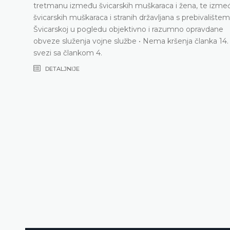
tretmanu između švicarskih muškaraca i žena, te izme
švicarskih muškaraca i stranih državljana s prebivalištem
Švicarskoj u pogledu objektivno i razumno opravdane
obveze služenja vojne službe • Nema kršenja članka 14.
svezi sa člankom 4.
DETALJNIJE