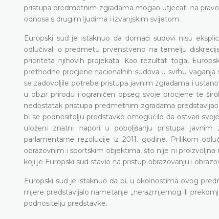
pristupa predmetnim zgradama mogao utjecati na pravo pod
odnosa s drugim ljudima i izvanjskim svijetom.
Europski sud je istaknuo da domaći sudovi nisu eksplicit
odlučivali o predmetu prvenstveno na temelju diskrecij
prioriteta njihovih projekata. Kao rezultat toga, Europs
prethodne procjene nacionalnih sudova u svrhu vaganja su
se zadovoljile potrebe pristupa javnim zgradama i ustanov
u obzir prirodu i ograničen opseg svoje procjene te šir
nedostatak pristupa predmetnim zgradama predstavljao
bi se podnositelju predstavke omogućilo da ostvari svoje
uloženi znatni napori u poboljšanju pristupa javn
parlamentarne rezolucije iz 2011. godine. Prilikom odluč
obrazovnim i sportskim objektima, što nije ni proizvoljna 
koji je Europski sud stavio na pristup obrazovanju i obraz
Europski sud je istaknuo da bi, u okolnostima ovog pre
mjere predstavljalo nametanje „nerazmjernog ili prekomj
podnositelju predstavke.