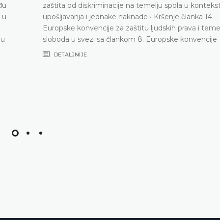
đu
zaštita od diskriminacije na temelju spola u konteks
 u
upošljavanja i jednake naknade • Kršenje članka 14.
Europske konvencije za zaštitu ljudskih prava i teme
 u
sloboda u svezi sa člankom 8. Europske konvencije
DETALJNIJE