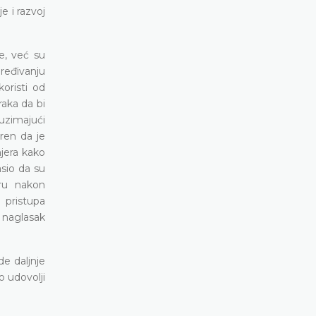
 i razvoj
ke, već su
ređivanju
koristi od
raka da bi
 uzimajući
ren da je
jera kako
asio da su
ru nakon
 pristupa
i naglasak
e daljnje
 udovolji