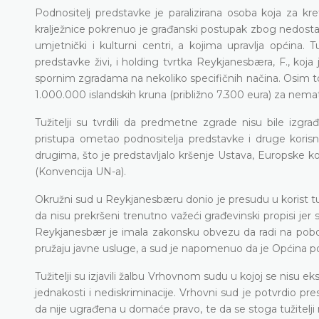
Podnositelj predstavke je paralizirana osoba koja za kr
kralježnice pokrenuo je građanski postupak zbog nedosta
umjetnički i kulturni centri, a kojima upravlja općina.
predstavke živi, i holding tvrtka Reykjanesbæra, F., koj
spornim zgradama na nekoliko specifičnih načina. Osim to
1.000.000 islandskih kruna (približno 7.300 eura) za nemat
Tužitelji su tvrdili da predmetne zgrade nisu bile izg
pristupa ometao podnositelja predstavke i druge korisn
drugima, što je predstavljalo kršenje Ustava, Europske k
(Konvencija UN-a).
Okružni sud u Reykjanesbæru donio je presudu u korist tuž
da nisu prekršeni trenutno važeći građevinski propisi jer
Reykjanesbær je imala zakonsku obvezu da radi na pobolj
pružaju javne usluge, a sud je napomenuo da je Općina pok
Tužitelji su izjavili žalbu Vrhovnom sudu u kojoj se nisu ek
jednakosti i nediskriminacije. Vrhovni sud je potvrdio p
da nije ugrađena u domaće pravo, te da se stoga tužitelj