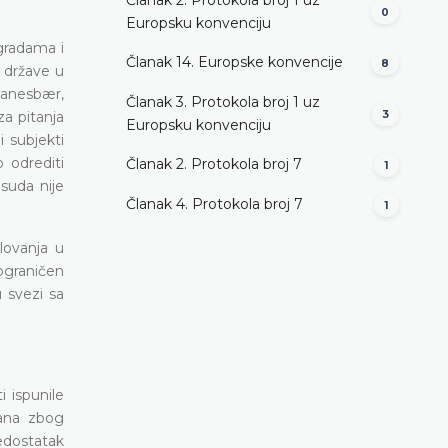
0
Europsku konvenciju
zgradama i
Članak 14. Europske konvencije
8
 države u
kjanesbær,
Članak 3. Protokola broj 1 uz
a pitanja
3
Europsku konvenciju
 subjekti
 odrediti
Članak 2. Protokola broj 7
1
suda nije
Članak 4. Protokola broj 7
1
.
lovanja u
ograničen
u svezi sa
 ispunile
žana zbog
edostatak