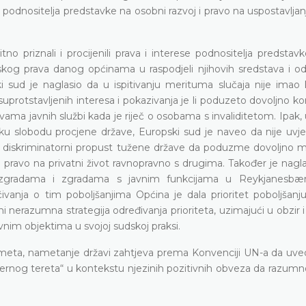
nositelja predstavke na osobni razvoj i pravo na uspostavljanje
no priznali i procijenili prava i interese podnositelja predstav
skog prava danog općinama u raspodjeli njihovih sredstava i od
ki sud je naglasio da u ispitivanju merituma slučaja nije imao 
protstavljenih interesa i pokazivanja je li poduzeto dovoljno ko
ama javnih službi kada je riječ o osobama s invaliditetom. Ipak,
oku slobodu procjene države, Europski sud je naveo da nije uvje
 diskriminatorni propust tužene države da poduzme dovoljno m
 pravo na privatni život ravnopravno s drugima. Također je nagl
im zgradama i zgradama s javnim funkcijama u Reykjanesbæ
ivanja o tim poboljšanjima Općina je dala prioritet poboljšanju
ni nerazumna strategija određivanja prioriteta, uzimajući u obzir 
ovnim objektima u svojoj sudskoj praksi.
dmeta, nametanje državi zahtjeva prema Konvenciji UN-a da uved
ernog tereta“ u kontekstu njezinih pozitivnih obveza da razumno