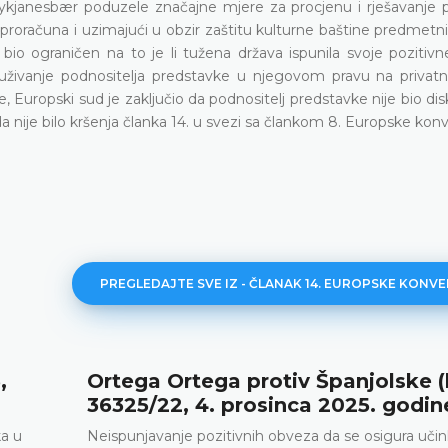
ykjanesbær poduzele značajne mjere za procjenu i rješavanje 
roračuna i uzimajući u obzir zaštitu kulturne baštine predmetni
io ograničen na to je li tužena država ispunila svoje pozitiv
živanje podnositelja predstavke u njegovom pravu na privatni
 Europski sud je zaključio da podnositelj predstavke nije bio dis
a nije bilo kršenja članka 14. u svezi sa člankom 8. Europske konv
PREGLEDAJTE SVE IZ - ČLANAK 14. EUROPSKE KONVE
,
Ortega Ortega protiv Španjolske (
36325/22, 4. prosinca 2025. godin
ka u
Neispunjavanje pozitivnih obveza da se osigura učin