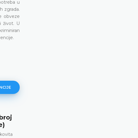
potreba u
h zgrada.
ne obveze
 život. U
kriminiran
encije.
NCIJE
broj
Bednarek i ostali protiv Poljske 
e)
58207/14, 10. srpnja 2025. godi
kovita
Diskriminacija na temelju seksualne orijentacije 