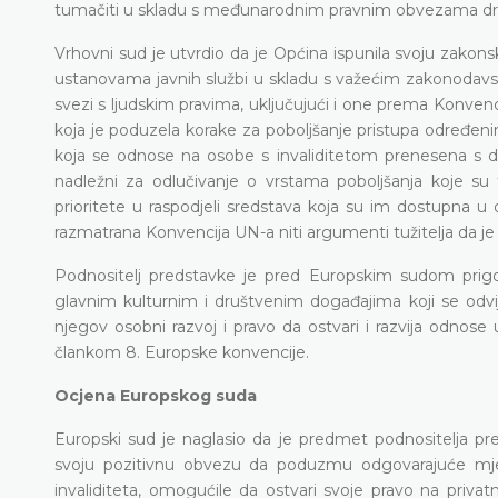
tumačiti u skladu s međunarodnim pravnim obvezama drž
Vrhovni sud je utvrdio da je Općina ispunila svoju zakon
ustanovama javnih službi u skladu s važećim zakonoda
svezi s ljudskim pravima, uključujući i one prema Konvenci
koja je poduzela korake za poboljšanje pristupa određen
koja se odnose na osobe s invaliditetom prenesena s dr
nadležni za odlučivanje o vrstama poboljšanja koje su t
prioritete u raspodjeli sredstava koja su im dostupna u 
razmatrana Konvencija UN-a niti argumenti tužitelja da je 
Podnositelj predstavke je pred Europskim sudom prigo
glavnim kulturnim i društvenim događajima koji se odv
njegov osobni razvoj i pravo da ostvari i razvija odnose u
člankom 8. Europske konvencije.
Ocjena Europskog suda
Europski sud je naglasio da je predmet podnositelja pre
svoju pozitivnu obvezu da poduzmu odgovarajuće mjere
invaliditeta, omogućile da ostvari svoje pravo na priva