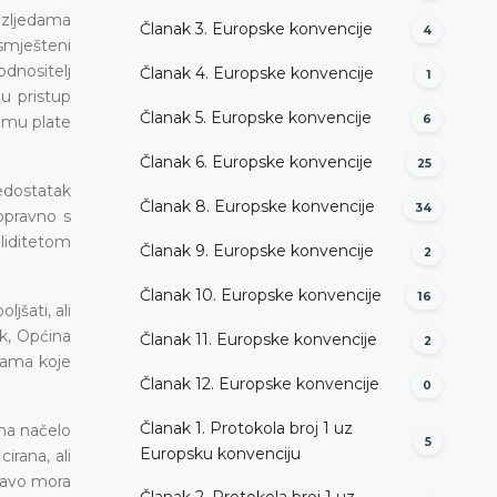
ozljedama
Članak 3. Europske konvencije
4
smješteni
dnositelj
Članak 4. Europske konvencije
1
ju pristup
Članak 5. Europske konvencije
 mu plate
6
Članak 6. Europske konvencije
25
edostatak
Članak 8. Europske konvencije
34
opravno s
aliditetom
Članak 9. Europske konvencije
2
Članak 10. Europske konvencije
16
jšati, ali
ak, Općina
Članak 11. Europske konvencije
2
jama koje
Članak 12. Europske konvencije
0
Članak 1. Protokola broj 1 uz
 na načelo
5
Europsku konvenciju
irana, ali
ravo mora
Članak 2. Protokola broj 1 uz