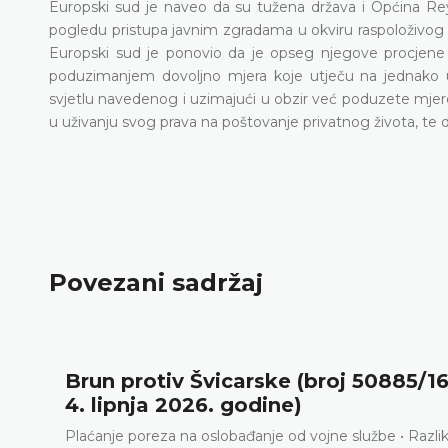
Europski sud je naveo da su tužena država i Općina Re
pogledu pristupa javnim zgradama u okviru raspoloživog p
Europski sud je ponovio da je opseg njegove procjene b
poduzimanjem dovoljno mjera koje utječu na jednako u
svjetlu navedenog i uzimajući u obzir već poduzete mjere,
u uživanju svog prava na poštovanje privatnog života, te d
Povezani sadržaj
Brun protiv Švicarske (broj 50885/16
4. lipnja 2026. godine)
Plaćanje poreza na oslobađanje od vojne službe • Razli