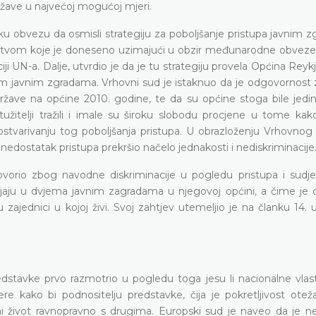
ave u najvećoj mogućoj mjeri.
sku obvezu da osmisli strategiju za poboljšanje pristupa javnim 
vstvom koje je doneseno uzimajući u obzir međunarodne obveze
ji UN-a. Dalje, utvrdio je da je tu strategiju provela Općina Rey
im javnim zgradama. Vrhovni sud je istaknuo da je odgovornost z
žave na općine 2010. godine, te da su općine stoga bile jedini
užitelji tražili i imale su široku slobodu procjene u tome kako
ostvarivanju tog poboljšanja pristupa. U obrazloženju Vrhovnog 
nedostatak pristupa prekršio načelo jednakosti i nediskriminacije
vorio zbog navodne diskriminacije u pogledu pristupa i sudje
ijaju u dvjema javnim zagradama u njegovoj općini, a čime je 
 zajednici u kojoj živi. Svoj zahtjev utemeljio je na članku 14. 
dstavke prvo razmotrio u pogledu toga jesu li nacionalne vlasti
 kako bi podnositelju predstavke, čija je pokretljivost ote
tni život ravnopravno s drugima. Europski sud je naveo da je n