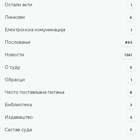
Остали акти
1
Линкови
6
Електронска комуникација
1
Пословање
893
Новости
1361
О суду
0
Обрасци
1
Често постављана питања
8
Библиотека
2
Издаваштво
5
Састав суда
7