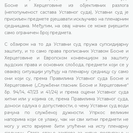
Босне и Херцеговине из објективних разлога
(непопуњеност састава Уставног суда), Уставни суд је
присиљен предмете рјешавати искључиво на пленарним
сједницама. Међутим, на овај начин се може ријешити
само ограничен број предмета.
С обзиром на то да Уставни суд пружа супсидијарну
заштиту, и то само права прописаних Уставом Босне и
Херцеговине и Европском конвенцијом за заштиту
људских права и основних слобода, предмети који се у
оваквој ситуацији упућују на пленарну сједницу су само
они који су, према Правилима Уставног суда Босне и
Херцеговине („Службени гласник Босне и Херцеговине“
бр. 94/14, 47/23 и 41/24) и према оцјени Уставног суда
хитни или у којима се, према Правилима Уставног суда,
доноси одлука о допустивости, о чему Уставни суд води
рачуна по службеној дужности. Упркос великим
напорима који се улажу, чак ни сви хитни предмети не
могу у исто вријеме бити упућени на исту пленарну
сједницу. Стога слање захтјева за хитно поступање у