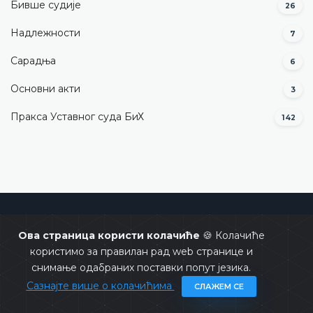
Бивше судије
26
Надлежности
7
Сарадња
6
Основни акти
3
Пракса Уставног суда БиХ
142
Уставни суд Босне и Херцеговине
Ова страница користи колачиће
🍪 Колачиће
користимо за правилан рад web странице и
снимање одабраних поставки попут језика.
Сазнајте више о колачићима
СЛАЖЕМ СЕ
Copyrights @ 2026
Уставни суд БиХ
Сва права задржана.