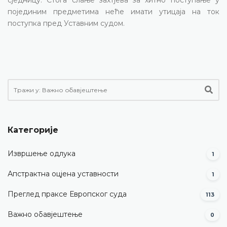
појединим предметима неће имати утицаја на ток
поступка пред Уставним судом.
Категорије
Извршење одлука
1
Апстрактна оцјена уставности
1
Преглед праксе Европског суда
113
Важно обавјештење
0