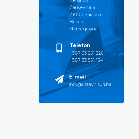
Reisa Dž.
Čauševića 6
71000 Sarajevo
Bosna i
Hercegovina
Telefon
+387 33 251 226
+387 33 561 134
E-mail
info@ustavnisud.ba