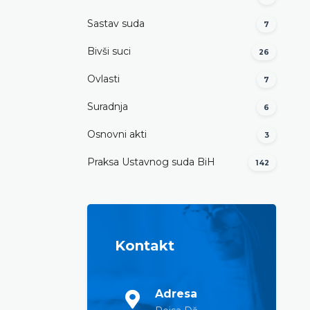
Sastav suda
7
Bivši suci
26
Ovlasti
7
Suradnja
6
Osnovni akti
3
Praksa Ustavnog suda BiH
142
Kontakt
Adresa