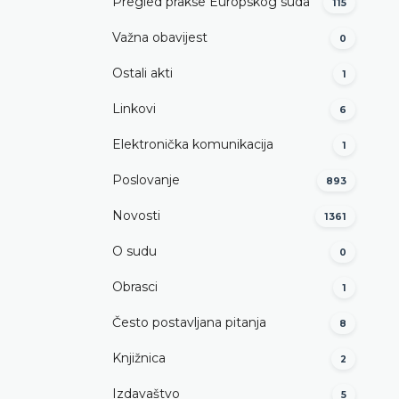
Pregled prakse Europskog suda
115
Važna obavijest
0
Ostali akti
1
Linkovi
6
Elektronička komunikacija
1
Poslovanje
893
Novosti
1361
O sudu
0
Obrasci
1
Često postavljana pitanja
8
Knjižnica
2
Izdavaštvo
5