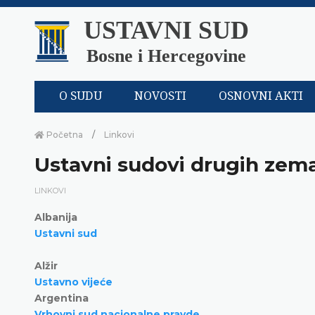
USTAVNI SUD
Bosne i Hercegovine
O SUDU
NOVOSTI
OSNOVNI AKTI
Početna
Linkovi
Ustavni sudovi drugih zemal
LINKOVI
Albanija
Ustavni sud
Alžir
Ustavno vijeće
Argentina
Vrhovni sud nacionalne pravde