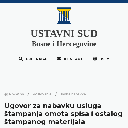
USTAVNI SUD
Bosne i Hercegovine
PRETRAGA
KONTAKT
BS
Početna
Poslovanje
Javne nabavke
Ugovor za nabavku usluga
štampanja omota spisa i ostalog
štampanog materijala