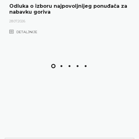
Odluka o izboru najpovoljnijeg ponuđača za
nabavku goriva
28.07.2026.
DETALJNIJE