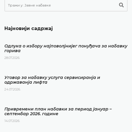
Најновији садржај
Одлука о избору најповолјнијег понуђача за набавку
горива
28.07.2026.
Уговор за набавку услуга сервисиранја и
одржаванја лифта
24.07.2026.
Привремени план набавки за период јануар –
септембар 2026. године
14.07.2026.