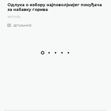
Одлука о избору најповолјнијег понуђача
за набавку горива
28.07.2026.
ДЕТАЉНИЈЕ