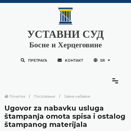
УСТАВНИ СУД
Босне и Херцеговине
ПРЕТРАГА
КОНТАКТ
SR
Почетна
Пословање
Јавне набавке
Ugovor za nabavku usluga
štampanja omota spisa i ostalog
štampanog materijala