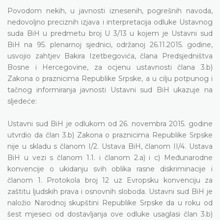
Povodom nekih, u javnosti iznesenih, pogrešnih navoda,
nedovoljno preciznih izjava i interpretacija odluke Ustavnog
suda BiH u predmetu broj U 3/13 u kojem je Ustavni sud
BiH na 95. plenarnoj sjednici, održanoj 26.11.2015. godine,
usvojio zahtjev Bakira Izetbegovića, člana Predsjedništva
Bosne i Hercegovine, za ocjenu ustavnosti člana 3.b)
Zakona o praznicima Republike Srpske, a u cilju potpunog i
tačnog informiranja javnosti Ustavni sud BiH ukazuje na
sljedeće:
Ustavni sud BiH je odlukom od 26. novembra 2015. godine
utvrdio da član 3.b) Zakona o praznicima Republike Srpske
nije u skladu s članom I/2. Ustava BiH, članom II/4. Ustava
BiH u vezi s članom 1.1. i članom 2.a) i c) Međunarodne
konvencije o ukidanju svih oblika rasne diskriminacije i
članom 1. Protokola broj 12 uz Evropsku konvenciju za
zaštitu ljudskih prava i osnovnih sloboda. Ustavni sud BiH je
naložio Narodnoj skupštini Republike Srpske da u roku od
šest mjeseci od dostavljanja ove odluke usaglasi član 3.b)