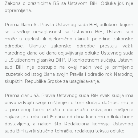
Zakona o praznicima RS sa Ustavom BiH. Odluka još nije
otpremljena.
Prema članu 61. Pravila Ustavnog suda BiH, odlukom kojom
se utvrđuje nesaglasnost sa Ustavom BiH, Ustavni sud
može u cijelosti ili djelomično ukinuti pojedine zakonske
odredbe. Ukinute zakonske odredbe prestaju važiti
narednog dana od dana objavljivanja odluke Ustavnog suda
u „Službenom glasniku BiH“. U konkretnom slučaju, Ustavni
sud BiH nije postupio na ovaj način već je primijenio
izuzetak od istog člana svojih Pravila i odredio rok Narodnoj
skupštini Republike Srpske za usaglašavanje.
Prema članu 43. Pravila Ustavnog suda BiH svaki sudija ima
pravo izdvojiti svoje mišljenje i u tom slučaju dužnost mu je
u pismenoj formi izložiti i obrazložiti izdvojeno mišljenje
najkasnije u roku od 15 dana od dana kada mu odluka bude
dostavljena, a nakon što Redakciona komisija Ustavnog
suda BiH izvrši stručno-tehničku redakciju teksta odluke.