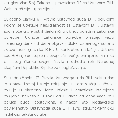
usuglasi član 3.b) Zakona o praznicima RS sa Ustavom BiH.
Odluka još nije otpremljena.
Sukladno članku 61. Pravila Ustavnog suda BiH, odlukom
kojom se utvrđuje nesuglasnost sa Ustavom BiH, Ustavni
sud može u cijelosti ili djelomično ukinuti pojedine zakonske
odredbe. Ukinute zakonske odredbe prestaju važiti
narednog dana od dana objave odluke Ustavnoga suda u
„Službenom glasniku BiH“. U konkretnom slučaju, Ustavni
sud BiH nije postupio na ovaj način već je primijenio iznimku
od istog članka svojih Pravila i odredio rok Narodnoj
skupštini Republike Srpske za usuglašavanje.
Sukladno članku 43. Pravila Ustavnoga suda BiH svaki sudac
ima pravo izdvojiti svoje mišljenje i u tom slučaju dužnost
mu je u pismenoj formi izložiti i obrazložiti izdvojeno
mišljenje najkasnije u roku od 15 dana od dana kada mu
odluka bude dostavljena, a nakon što Redakcijsko
povjerenstvo Ustavnoga suda BiH izvrši stručno-tehničku
redakciju teksta odluke.