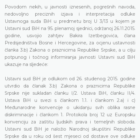
Povodom nekih, u javnosti iznesenih, pogrešnih navoda,
nedovoljno preciznih izjava i interpretacija odluke
Ustavnoga suda BiH u predmetu broj U 3/13 u kojem je
Ustavni sud BiH na 95. plenarnoj sjednici, održanoj 26.11.2015.
godine, usvojio zahtjev
Bakira Izetbegovića, člana
Predsjedništva Bosne i Hercegovine, za ocjenu
ustavnosti
članka 3.b) Zakona o praznicima Republike Srpske, a u cilju
potpunog i točnog informiranja javnosti Ustavni sud BiH
ukazuje na sljedeće:
Ustavni sud BiH je odlukom od 26. studenog 2015. godine
utvrdio da članak 3.b) Zakona o praznicima Republike
Srpske nije sukladan članku I/2. Ustava BiH, članku II/4.
Ustava BiH u svezi s člankom 1.1. i člankom 2.a) i c)
Međunarodne konvencije o ukidanju svih oblika rasne
diskriminacije i člankom 1. Protokola broj 12 uz Europsku
konvenciju za zaštitu ljudskih prava i temeljnih sloboda.
Ustavni sud BiH je naložio Narodnoj skupštini Republike
Srpske da u roku od šest mjeseci od dostave ove odluke