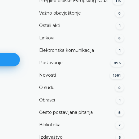
Pregled prakse Evropskog suda
115
Važno obavještenje
0
Ostali akti
1
Linkovi
6
Elektronska komunikacija
1
Poslovanje
893
Novosti
1361
O sudu
0
Ocjena ustavnosti specijalnih
paralelnih odnosa entiteta sa
Obrasci
1
susjednim državama
Često postavljana pitanja
8
(Član VI/3. tačka a) Ustava)
DETALJNIJE
Biblioteka
2
Izdavaštvo
5