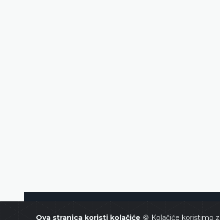
Ustavni sud Bosne i Hercegovin
Ova stranica koristi kolačiće
🍪 Kolačiće koristimo z