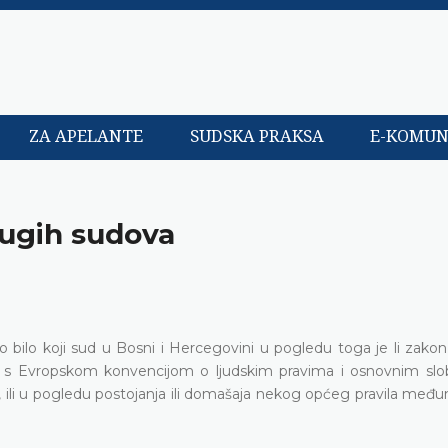
ZA APELANTE
SUDSKA PRAKSA
E-KOMUN
rugih sudova
o bilo koji sud u Bosni i Hercegovini u pogledu toga je li zakon
m, s Evropskom konvencijom o ljudskim pravima i osnovnim sl
, ili u pogledu postojanja ili domašaja nekog općeg pravila međ