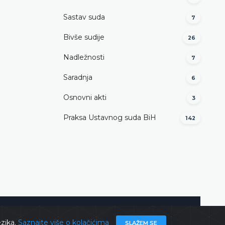
Sastav suda
7
Bivše sudije
26
Nadležnosti
7
Saradnja
6
Osnovni akti
3
Praksa Ustavnog suda BiH
142
ghts @ 2026
Ustavni sud BiH
Sva prava zadržana.
ezika.
Saznajte više o kolačićima
SLAŽEM SE