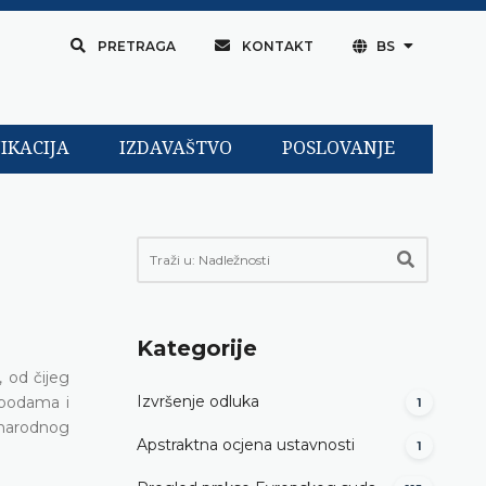
PRETRAGA
KONTAKT
BS
IKACIJA
IZDAVAŠTVO
POSLOVANJE
Kategorije
, od čijeg
Izvršenje odluka
obodama i
1
unarodnog
Apstraktna ocjena ustavnosti
1