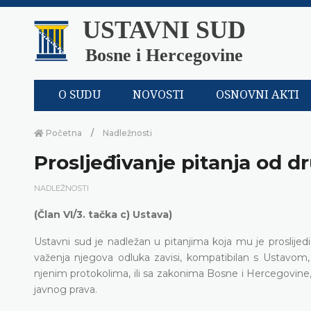
USTAVNI SUD
Bosne i Hercegovine
O SUDU
NOVOSTI
OSNOVNI AKTI
Početna
Nadležnosti
Prosljeđivanje pitanja od d
NADLEŽNOSTI
(Član VI/3. tačka c) Ustava)
Ustavni sud je nadležan u pitanjima koja mu je proslijedi
važenja njegova odluka zavisi, kompatibilan s Ustavo
njenim protokolima, ili sa zakonima Bosne i Hercegovine
javnog prava.