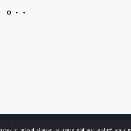
e
Copyri
a pravilan rad web stranice i snimanje odabranih postavki poput j