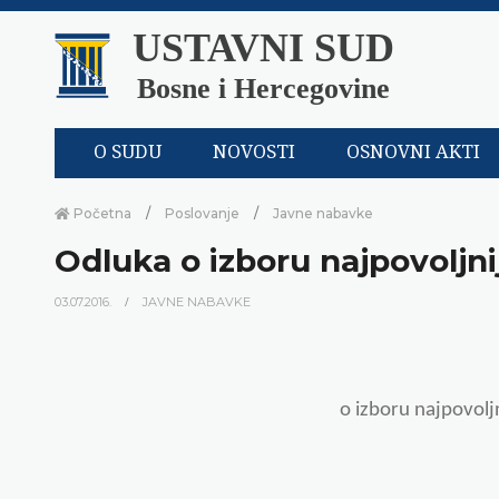
USTAVNI SUD
Bosne i Hercegovine
O SUDU
NOVOSTI
OSNOVNI AKTI
Početna
Poslovanje
Javne nabavke
Odluka o izboru najpovoljn
03.07.2016.
JAVNE NABAVKE
o izboru najpovol