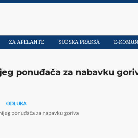
ZA APELANTE
SUDSKA PRAKSA
E-KOMUN
ijeg ponuđača za nabavku gori
ODLUKA
jnijeg ponuđača za nabavku goriva