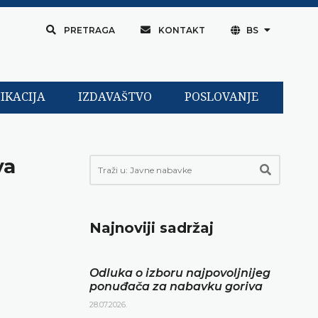
PRETRAGA
KONTAKT
BS
IKACIJA
IZDAVAŠTVO
POSLOVANJE
va
Najnoviji sadržaj
Odluka o izboru najpovoljnijeg
ponuđača za nabavku goriva
28.07.2026.