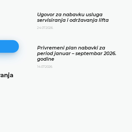
Ugovor za nabavku usluga
servisiranja i održavanja lifta
24.07.2026.
Privremeni plan nabavki za
period januar – septembar 2026.
godine
14.07.2026.
ranja
Privremeni plan nabavki za per
januar – septembar 2026. godin
14.07.2026.
DETALJNIJE