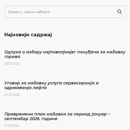
Најновији садржај
Одлука о избору најповолјнијег понуђача за набавку
горива
28.07.2026.
Уговор за набавку услуга сервисиранја и
одржаванја лифта
24.07.2026.
Привремени план набавки за период јануар –
септембар 2026. године
14.07.2026.