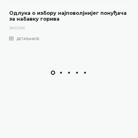
Одлука о избору најповолјнијег понуђача
за набавку горива
28.07.2026.
ДЕТАЉНИЈЕ