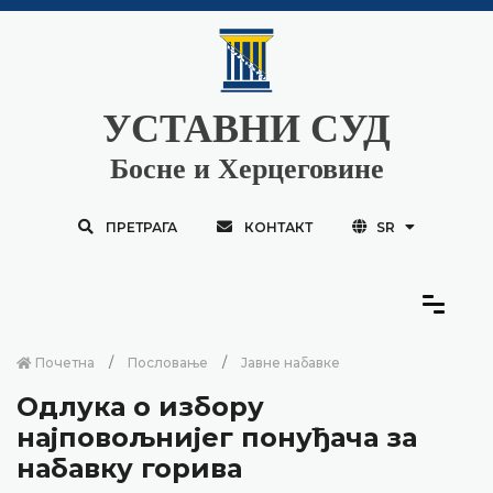
УСТАВНИ СУД
Босне и Херцеговине
ПРЕТРАГА
КОНТАКТ
SR
Почетна
Пословање
Јавне набавке
Одлука о избору
најповољнијег понуђача за
набавку горива