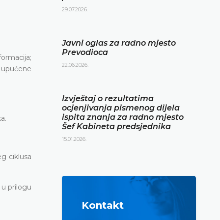
29.07.2026.
Javni oglas za radno mjesto
Prevodioca
formacija;
22.06.2026.
ke upućene
Izvještaj o rezultatima
ocjenjivanja pismenog dijela
ispita znanja za radno mjesto
a.
Šef Kabineta predsjednika
15.01.2026.
g ciklusa
u prilogu
Kontakt