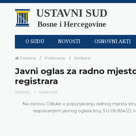
USTAVNI SUD
Bosne i Hercegovine
O SUDU
NOVOSTI
OSNOVNI AKTI
Početna
Poslovanje
Konkursi
Javni oglas za radno mjest
registrara
01.09.2022.
KONKURSI
Na osnovu Odluke o popunjavanju radnog mjesta stru
raspisivanjem javnog oglasa broj: SU-06-854/22 o