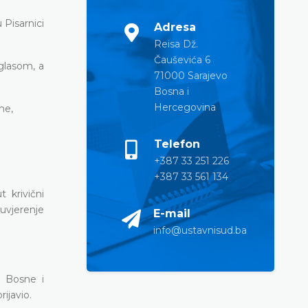
 Pisarnici
Adresa
Reisa Dž.
Čauševića 6
oglasom, a
71000 Sarajevo
Bosna i
Hercegovina
me,
Telefon
+387 33 251 226
+387 33 561 134
 krivični
 uvjerenje
E-mail
info@ustavnisud.ba
d Bosne i
ijavio.