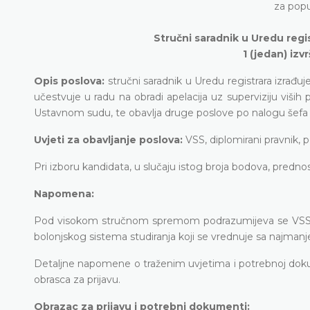
za pop
Stručni saradnik u Uredu reg
1 (jedan) izv
Opis poslova:
stručni saradnik u Uredu registrara izrađuje 
učestvuje u radu na obradi apelacija uz superviziju viši
Ustavnom sudu, te obavlja druge poslove po nalogu šefa Od
Uvjeti za obavljanje poslova:
VSS, diplomirani pravnik, 
Pri izboru kandidata, u slučaju istog broja bodova, predn
Napomena:
Pod visokom stručnom spremom podrazumijeva se VSS-VI
bolonjskog sistema studiranja koji se vrednuje sa najma
Detaljne napomene o traženim uvjetima i potrebnoj doku
obrasca za prijavu.
Obrazac za prijavu i potrebni dokumenti: