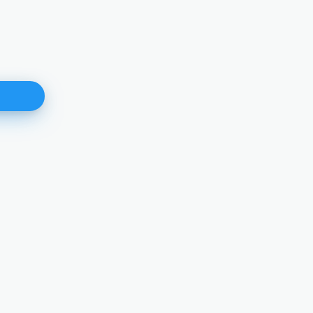
Izvještaj o rezultatima ocjenjiva
pismenog dijela ispita znanja z
mjesto Šef Kabineta predsjedni
15.01.2026.
DETALJNIJE