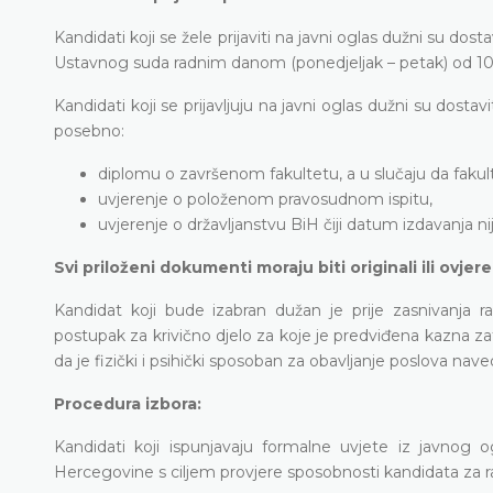
Kandidati koji se žele prijaviti na javni oglas dužni su dos
Ustavnog suda radnim danom (ponedjeljak – petak) od 10 do
Kandidati koji se prijavljuju na javni oglas dužni su dosta
posebno:
diplomu o završenom fakultetu, a u slučaju da fakulte
uvjerenje o položenom pravosudnom ispitu,
uvjerenje o državljanstvu BiH čiji datum izdavanja nij
Svi priloženi dokumenti moraju biti originali ili ovjer
Kandidat koji bude izabran dužan je prije zasnivanja r
postupak za krivično djelo za koje je predviđena kazna zatvo
da je fizički i psihički sposoban za obavljanje poslova na
Procedura izbora:
Kandidati koji ispunjavaju formalne uvjete iz javnog 
Hercegovine s ciljem provjere sposobnosti kandidata za