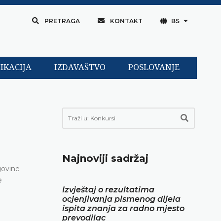
PRETRAGA
KONTAKT
BS
IKACIJA
IZDAVAŠTVO
POSLOVANJE
Najnoviji sadržaj
govine
e
Izvještaj o rezultatima
ocjenjivanja pismenog dijela
ispita znanja za radno mjesto
prevodilac