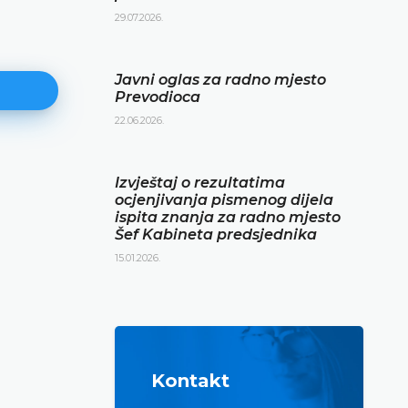
29.07.2026.
Javni oglas za radno mjesto
Prevodioca
22.06.2026.
Izvještaj o rezultatima ocjenjiva
Izvještaj o rezultatima
pismenog dijela ispita znanja z
ocjenjivanja pismenog dijela
ispita znanja za radno mjesto
mjesto Šef Kabineta predsjedni
Šef Kabineta predsjednika
15.01.2026.
15.01.2026.
DETALJNIJE
Kontakt