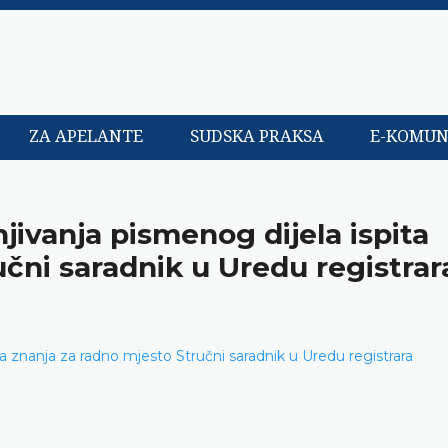
ZA APELANTE
SUDSKA PRAKSA
E-KOMUN
njivanja pismenog dijela ispita
čni saradnik u Uredu registrar
ita znanja za radno mjesto Stručni saradnik u Uredu registrara