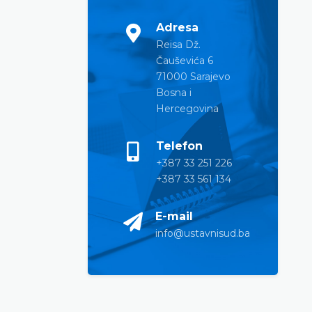
Adresa
Reisa Dž.
Čauševića 6
71000 Sarajevo
Bosna i
Hercegovina
Telefon
+387 33 251 226
+387 33 561 134
E-mail
info@ustavnisud.ba