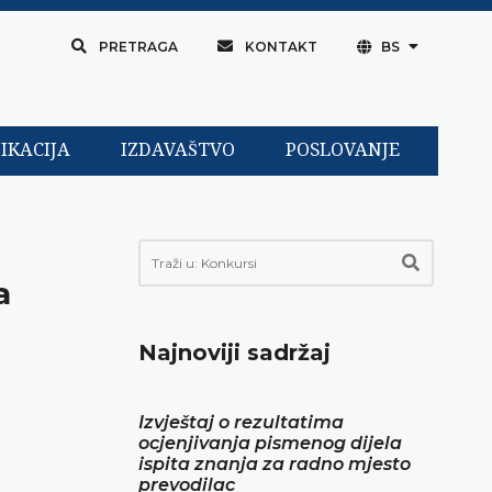
PRETRAGA
KONTAKT
BS
IKACIJA
IZDAVAŠTVO
POSLOVANJE
a
Najnoviji sadržaj
Izvještaj o rezultatima
ocjenjivanja pismenog dijela
ispita znanja za radno mjesto
prevodilac