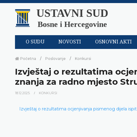
USTAVNI SUD
Bosne i Hercegovine
O SUDU
NOVOSTI
OSNOVNI AKTI
Početna
Poslovanje
Konkursi
Izvještaj o rezultatima ocje
znanja za radno mjesto Stru
18.12.2025.
KONKURSI
Izvještaj o rezultatima ocjenjivanja pismenog dijela isp