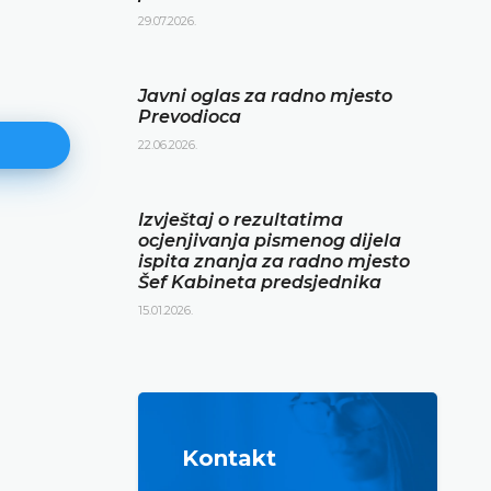
29.07.2026.
Javni oglas za radno mjesto
Prevodioca
22.06.2026.
Izvještaj o rezultatima
ocjenjivanja pismenog dijela
Izvještaj o rezultatima ocjenjiva
ispita znanja za radno mjesto
pismenog dijela ispita znanja z
Šef Kabineta predsjednika
mjesto Šef Kabineta predsjedni
15.01.2026.
15.01.2026.
DETALJNIJE
Kontakt