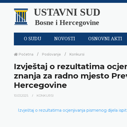
USTAVNI SUD
Bosne i Hercegovine
O SUDU
NOVOSTI
OSNOVNI AKTI
Početna
Poslovanje
Konkursi
Izvještaj o rezultatima ocje
znanja za radno mjesto Pr
Hercegovine
10.03.2025.
KONKURSI
Izvještaj o rezultatima ocjenjivanja pismenog dijela isp