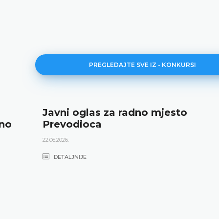
PREGLEDAJTE SVE IZ - KONKURSI
Javni oglas za radno mjesto
dno
Prevodioca
22.06.2026.
DETALJNIJE