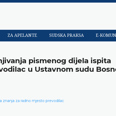
ZA APELANTE
SUDSKA PRAKSA
E-KOMUN
njivanja pismenog dijela ispita
evodilac u Ustavnom sudu Bosne
ita znanja za radno mjesto prevodilac