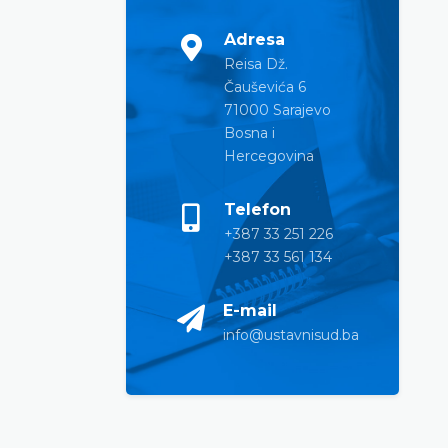
Adresa
Reisa Dž.
Čauševića 6
71000 Sarajevo
Bosna i
Hercegovina
Telefon
+387 33 251 226
+387 33 561 134
E-mail
info@ustavnisud.ba