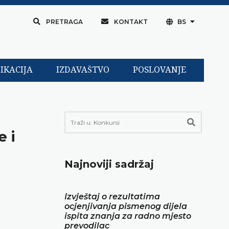
PRETRAGA
KONTAKT
BS
IKACIJA
IZDAVAŠTVO
POSLOVANJE
 i
Najnoviji sadržaj
Izvještaj o rezultatima
ocjenjivanja pismenog dijela
ispita znanja za radno mjesto
prevodilac