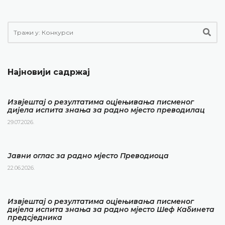
Најновији садржај
Извјештај о резултатима оцјењивања писменог
дијела испита знања за радно мјесто преводилац
29.07.2026.
Јавни оглас за радно мјесто Преводиоца
22.06.2026.
Извјештај о резултатима оцјењивања писменог
дијела испита знања за радно мјесто Шеф Кабинета
предсједника