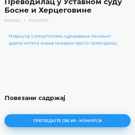
Преводилац у Уставном суду
Босне и Херцеговине
10.03.2025.
КОНКУРСИ
Извјештај о резултатима оцјењивања писменог
дијела испита знања за радно мјесто преводилац
Повезани садржај
ПРЕГЛЕДАЈТЕ СВЕ ИЗ - КОНКУРСИ