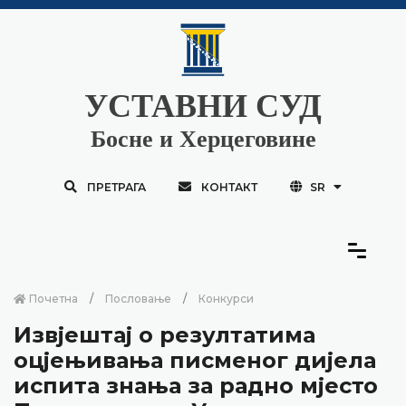
УСТАВНИ СУД
Босне и Херцеговине
ПРЕТРАГА
КОНТАКТ
SR
Почетна
Пословање
Конкурси
Извјештај о резултатима
оцјењивања писменог дијела
испита знања за радно мјесто