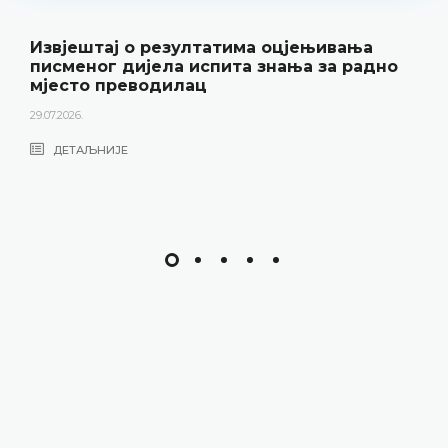
Извјештај о резултатима оцјењивања
писменог дијела испита знања за радно
мјесто преводилац
29.07.2026.
ДЕТАЉНИЈЕ