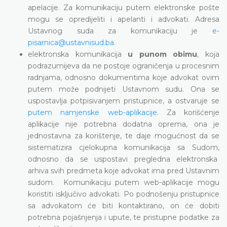
apelacije. Za komunikaciju putem elektronske pošte
mogu se opredijeliti i apelanti i advokati. Adresa
Ustavnog suda za komunikaciju je
e-
pisarnica@ustavnisud.ba
.
elektronska komunikacija
u punom obimu
, koja
podrazumijeva da ne postoje ograničenja u procesnim
radnjama, odnosno dokumentima koje advokat ovim
putem može podnijeti Ustavnom sudu. Ona se
uspostavlja potpisivanjem pristupnice, a ostvaruje se
putem namjenske web-aplikacije
. Za korišćenje
aplikacije nije potrebna dodatna oprema, ona je
jednostavna za korištenje, te daje mogućnost da se
sistematizira cjelokupna komunikacija sa Sudom,
odnosno da se uspostavi pregledna elektronska
arhiva svih predmeta koje advokat ima pred Ustavnim
sudom. Komunikaciju putem web-aplikacije mogu
koristiti isključivo advokati. Po podnošenju pristupnice
sa advokatom će biti kontaktirano, on će dobiti
potrebna pojašnjenja i upute, te pristupne podatke za