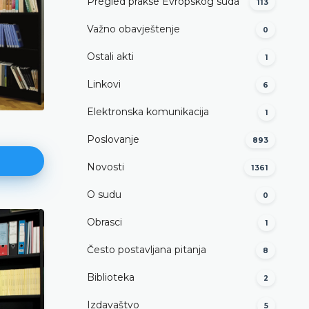
Pregled prakse Evropskog suda
113
Važno obavještenje
0
Ostali akti
1
Linkovi
6
Elektronska komunikacija
1
Poslovanje
893
Novosti
1361
O sudu
0
Obrasci
1
Često postavljana pitanja
8
Biblioteka
2
Izdavaštvo
5