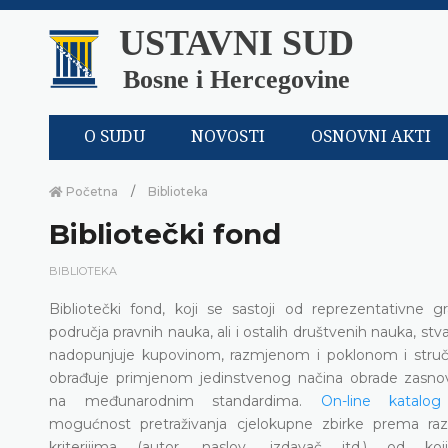
USTAVNI SUD
Bosne i Hercegovine
O SUDU
NOVOSTI
OSNOVNI AKTI
Početna
Biblioteka
Bibliotečki fond
BIBLIOTEKA
Bibliotečki fond, koji se sastoji od reprezentativne g
područja pravnih nauka, ali i ostalih društvenih nauka, stva
nadopunjuje kupovinom, razmjenom i poklonom i stru
obrađuje primjenom jedinstvenog načina obrade zasn
na međunarodnim standardima.
On-line katalog
mogućnost pretraživanja cjelokupne zbirke prema razl
kriterijima (autor, naslov, izdavač itd.) od koj