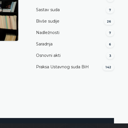
Sastav suda
7
Bivše sudije
26
Nadležnosti
7
Saradnja
6
O biblioteci
Osnovni akti
3
DETALJNIJE
Praksa Ustavnog suda BiH
142