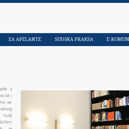
ZA APELANTE
SUDSKA PRAKSA
E-KOMUN
rađe s
ra se i
čno se
ovanog
nudi
ičitim
ih je