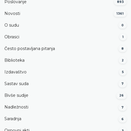
Poslovanje
893
Novosti
1361
O sudu
0
Obrasci
1
Često postavljana pitanja
8
Biblioteka
2
Izdavaštvo
5
Sastav suda
7
Bivše sudije
26
Nadležnosti
7
Saradnja
6
Osnovni akti
3