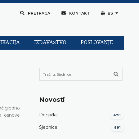
PRETRAGA
KONTAKT
BS
IKACIJA
IZDAVAŠTVO
POSLOVANJE
Novosti
očigledno
Događaji
te osnove
470
Sjednice
891