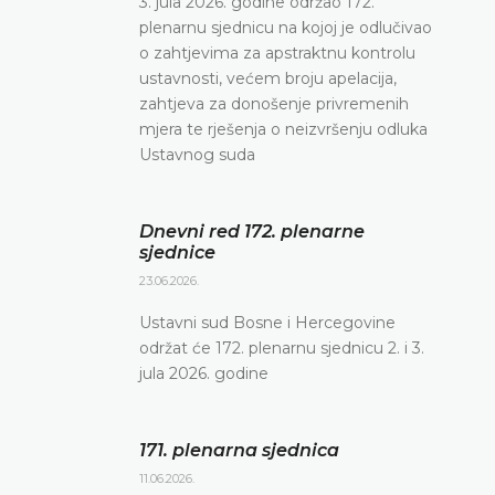
3. jula 2026. godine održao 172.
plenarnu sjednicu na kojoj je odlučivao
o zahtjevima za apstraktnu kontrolu
ustavnosti, većem broju apelacija,
zahtjeva za donošenje privremenih
mjera te rješenja o neizvršenju odluka
Ustavnog suda
Dnevni red 172. plenarne
sjednice
23.06.2026.
Ustavni sud Bosne i Hercegovine
održat će 172. plenarnu sjednicu 2. i 3.
jula 2026. godine
171. plenarna sjednica
11.06.2026.