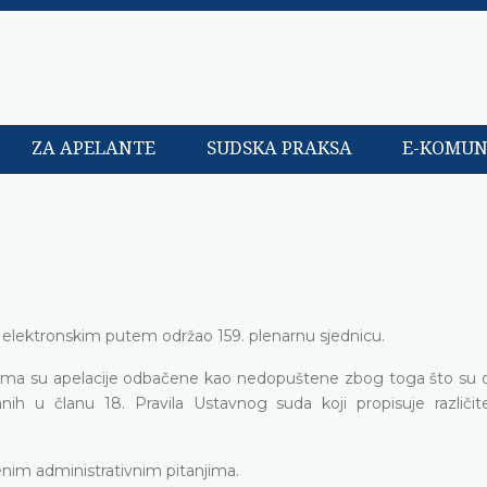
ZA APELANTE
SUDSKA PRAKSA
E-KOMUN
 elektronskim putem održao 159. plenarnu sjednicu.
kojima su apelacije odbačene kao nedopuštene zbog toga što su 
nih u članu 18. Pravila Ustavnog suda koji propisuje različi
enim administrativnim pitanjima.