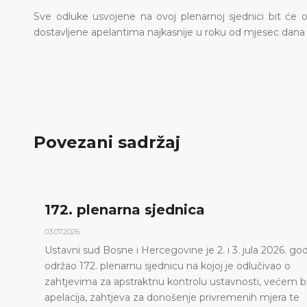
Sve odluke usvojene na ovoj plenarnoj sjednici bit će 
dostavljene apelantima najkasnije u roku od mjesec dana
Povezani sadržaj
172. plenarna sjednica
03.07.2026.
Ustavni sud Bosne i Hercegovine je 2. i 3. jula 2026. go
održao 172. plenarnu sjednicu na kojoj je odlučivao o
zahtjevima za apstraktnu kontrolu ustavnosti, većem b
apelacija, zahtjeva za donošenje privremenih mjera te