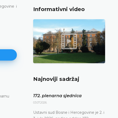
egovine i
Informativni video
Najnoviji sadržaj
171. plenarna sjednica
11.06.2026.
172. plenarna sjednica
narnu
Ustavni sud Bosne i Hercegovine danas je elekt
putem održao 171. plenarnu sjednicu
03.07.2026.
DETALJNIJE
Ustavni sud Bosne i Hercegovine je 2. i