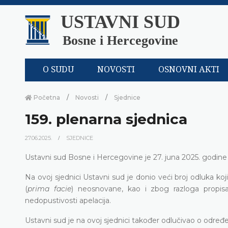
USTAVNI SUD
Bosne i Hercegovine
O SUDU
NOVOSTI
OSNOVNI AKTI
Početna
Novosti
Sjednice
159. plenarna sjednica
27.06.2025.
SJEDNICE
Ustavni sud Bosne i Hercegovine je 27. juna 2025. godine
Na ovoj sjednici Ustavni sud je donio veći broj odluka 
(
prima facie
) neosnovane, kao i zbog razloga propisa
nedopustivosti apelacija.
Ustavni sud je na ovoj sjednici također odlučivao o određ