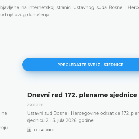
objavljene na internetskoj stranici Ustavnog suda Bosne i Herc
 od njihovog donošenja.
PREGLEDAJTE SVE IZ - SJEDNICE
Dnevni red 172. plenarne sjednice
23.06.2026.
dine
Ustavni sud Bosne i Hercegovine održat će 172. ple
sjednicu 2. i 3. jula 2026. godine
roju
DETALJNIJE