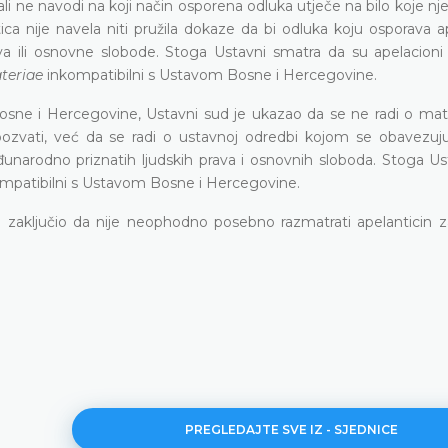
li ne navodi na koji način osporena odluka utječe na bilo koje nj
tica nije navela niti pružila dokaze da bi odluka koju osporava 
va ili osnovne slobode. Stoga Ustavni smatra da su apelacioni
teriae
inkompatibilni s Ustavom Bosne i Hercegovine.
Bosne i Hercegovine, Ustavni sud je ukazao da se ne radi o mat
pozvati, već da se radi o ustavnoj odredbi kojom se obavezuj
đunarodno priznatih ljudskih prava i osnovnih sloboda. Stoga Us
mpatibilni s Ustavom Bosne i Hercegovine.
zaključio da nije neophodno posebno razmatrati apelanticin z
PREGLEDAJTE SVE IZ - SJEDNICE