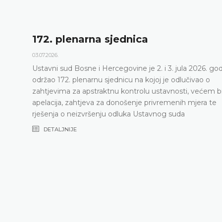
172. plenarna sjednica
03.07.2026.
Ustavni sud Bosne i Hercegovine je 2. i 3. jula 2026. go
održao 172. plenarnu sjednicu na kojoj je odlučivao o
zahtjevima za apstraktnu kontrolu ustavnosti, većem b
apelacija, zahtjeva za donošenje privremenih mjera te
rješenja o neizvršenju odluka Ustavnog suda
DETALJNIJE