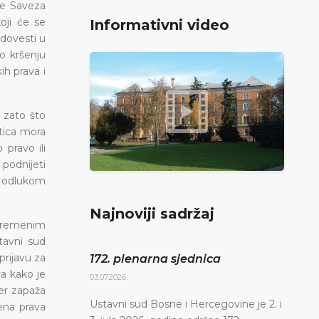
ve Saveza
oji će se
Informativni video
 dovesti u
o kršenju
ih prava i
 zato što
tica mora
pravo ili
podnijeti
om odlukom
Najnoviji sadržaj
evremenim
tavni sud
rijavu za
172. plenarna sjednica
a kako je
03.07.2026.
đer zapaža
Ustavni sud Bosne i Hercegovine je 2. i
ena prava