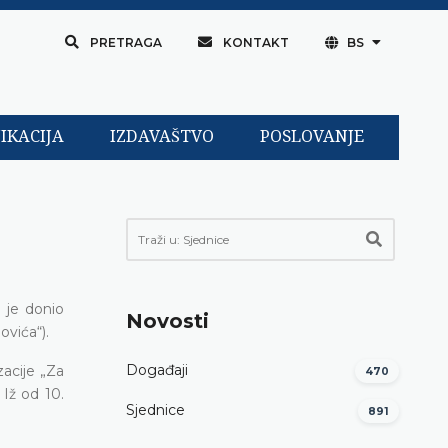
PRETRAGA
KONTAKT
BS
IKACIJA
IZDAVAŠTVO
POSLOVANJE
j je donio
Novosti
ovića“).
Događaji
acije „Za
470
Iž od 10.
Sjednice
891