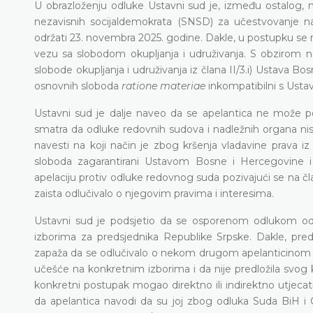
U obrazloženju odluke Ustavni sud je, između ostalog, n
nezavisnih socijaldemokrata (SNSD) za učestvovanje n
održati 23. novembra 2025. godine. Dakle, u postupku se 
vezu sa slobodom okupljanja i udruživanja. S obzirom na
slobode okupljanja i udruživanja iz člana II/3.i) Ustava Bo
osnovnih sloboda
ratione materiae
inkompatibilni s Ust
Ustavni sud je dalje naveo da se apelantica ne može p
smatra da odluke redovnih sudova i nadležnih organa ni
navesti na koji način je zbog kršenja vladavine prava i
sloboda zagarantirani Ustavom Bosne i Hercegovine 
apelaciju protiv odluke redovnog suda pozivajući se na č
zaista odlučivalo o njegovim pravima i interesima.
Ustavni sud je podsjetio da se osporenom odlukom odl
izborima za predsjednika Republike Srpske. Dakle, pred
zapaža da se odlučivalo o nekom drugom apelanticinom pra
učešće na konkretnim izborima i da nije predložila svog
konkretni postupak mogao direktno ili indirektno utjecat
da apelantica navodi da su joj zbog odluka Suda BiH i 