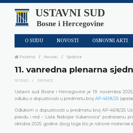
USTAVNI SUD
Bosne i Hercegovine
O SUDU
NOVOSTI
OSNOVNI AKTI
Početna
Novosti
Sjednice
11. vanredna plenarna sjedn
19.11.2025.
SJEDNICE
Ustavni sud Bosne i Hercegovine je 19. novembra 2025.
odluku o dopustivosti u predmetu broj
AP-4618/25
(apelan
Odlukom o dopustivosti u predmetu broj AP-4618/25 Usta
pravdu i red – Lista Nebojše Vukanovića“ podnesenu pro
oktobra 2025. godine zbog toga što je
ratione materiae
i