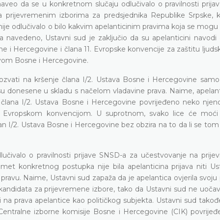
aveo da se u konkretnom slučaju odlučivalo o pravilnosti prija
a prijevremenim izborima za predsjednika Republike Srpske, k
nije odlučivalo o bilo kakvim apelanticinim pravima koja se mogu
 navedeno, Ustavni sud je zaključio da su apelanticini navodi 
sne i Hercegovine i člana 11. Evropske konvencije za zaštitu ljudsk
avom Bosne i Hercegovine.
ozvati na kršenje člana I/2. Ustava Bosne i Hercegovine samo
su donesene u skladu s načelom vladavine prava. Naime, apelan
z člana I/2. Ustava Bosne i Hercegovine povrijeđeno neko njeno 
i Evropskom konvencijom. U suprotnom, svako lice će moći 
lan I/2. Ustava Bosne i Hercegovine bez obzira na to da li se t
učivalo o pravilnosti prijave SNSD-a za učestvovanje na prij
met konkretnog postupka nije bila apelanticina prijava niti Us
vu. Naime, Ustavni sud zapaža da je apelantica ovjerila svoju p
 kandidata za prijevremene izbore, tako da Ustavni sud ne uočav
i na prava apelantice kao političkog subjekta. Ustavni sud tako
Centralne izborne komisije Bosne i Hercegovine (CIK) povrijeđ