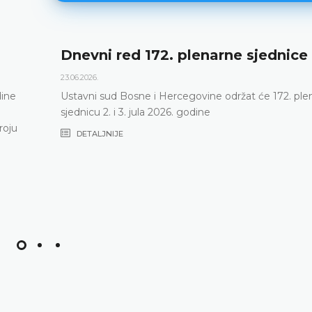
Dnevni red 172. plenarne sjednice
23.06.2026.
dine
Ustavni sud Bosne i Hercegovine održat će 172. ple
sjednicu 2. i 3. jula 2026. godine
roju
DETALJNIJE