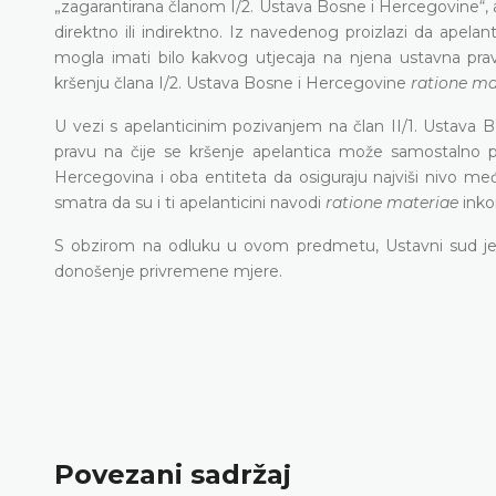
„zagarantirana članom I/2. Ustava Bosne i Hercegovine“, a
direktno ili indirektno. Iz navedenog proizlazi da apelan
mogla imati bilo kakvog utjecaja na njena ustavna pra
kršenju člana I/2. Ustava Bosne i Hercegovine
ratione ma
U vezi s apelanticinim pozivanjem na član II/1. Ustava 
pravu na čije se kršenje apelantica može samostalno 
Hercegovina i oba entiteta da osiguraju najviši nivo me
smatra da su i ti apelanticini navodi
ratione materiae
inko
S obzirom na odluku u ovom predmetu, Ustavni sud je 
donošenje privremene mjere.
Povezani sadržaj