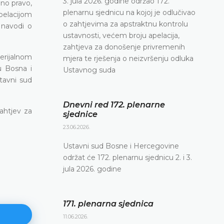
3. jula 2026. godine održao 172.
eno pravo,
plenarnu sjednicu na kojoj je odlučivao
apelacijom
o zahtjevima za apstraktnu kontrolu
 navodi o
ustavnosti, većem broju apelacija,
zahtjeva za donošenje privremenih
erijalnom
mjera te rješenja o neizvršenju odluka
u Bosna i
Ustavnog suda
tavni sud
Dnevni red 172. plenarne
ahtjev za
sjednice
23.06.2026.
Ustavni sud Bosne i Hercegovine
održat će 172. plenarnu sjednicu 2. i 3.
jula 2026. godine
171. plenarna sjednica
11.06.2026.