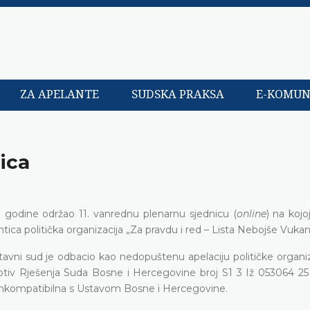
ZA APELANTE
SUDSKA PRAKSA
E-KOMUN
ica
 godine održao 11. vanrednu plenarnu sjednicu (
online
) na kojo
tica politička organizacija „Za pravdu i red – Lista Nebojše Vukan
vni sud je odbacio kao nedopuštenu apelaciju političke organiz
tiv Rješenja Suda Bosne i Hercegovine broj S1 3 Iž 053064 25 
nkompatibilna s Ustavom Bosne i Hercegovine.