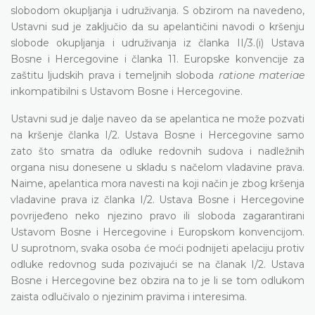
slobodom okupljanja i udruživanja. S obzirom na navedeno,
Ustavni sud je zaključio da su apelantičini navodi o kršenju
slobode okupljanja i udruživanja iz članka II/3.(i) Ustava
Bosne i Hercegovine i članka 11. Europske konvencije za
zaštitu ljudskih prava i temeljnih sloboda
ratione materiae
inkompatibilni s Ustavom Bosne i Hercegovine.
Ustavni sud je dalje naveo da se apelantica ne može pozvati
na kršenje članka I/2. Ustava Bosne i Hercegovine samo
zato što smatra da odluke redovnih sudova i nadležnih
organa nisu donesene u skladu s načelom vladavine prava.
Naime, apelantica mora navesti na koji način je zbog kršenja
vladavine prava iz članka I/2. Ustava Bosne i Hercegovine
povrijeđeno neko njezino pravo ili sloboda zagarantirani
Ustavom Bosne i Hercegovine i Europskom konvencijom.
U suprotnom, svaka osoba će moći podnijeti apelaciju protiv
odluke redovnog suda pozivajući se na članak I/2. Ustava
Bosne i Hercegovine bez obzira na to je li se tom odlukom
zaista odlučivalo o njezinim pravima i interesima.