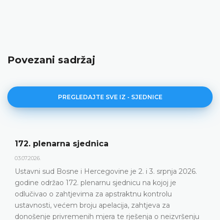
Povezani sadržaj
PREGLEDAJTE SVE IZ - SJEDNICE
ica
Dnevni red 172. pl
23.06.2026.
govine je 2. i 3. srpnja 2026.
Ustavni sud Bosne i Her
rnu sjednicu na kojoj je
plenarnu sjednicu 2. i 3.
za apstraktnu kontrolu
DETALJNIJE
apelacija, zahtjeva za
jera te rješenja o neizvršenju