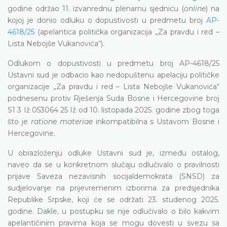
godine održao 11. izvanrednu plenarnu sjednicu (
online
) na
kojoj je donio odluku o dopustivosti u predmetu broj
AP-
4618/25
(apelantica politička organizacija „Za pravdu i red –
Lista Nebojše Vukanovića“).
Odlukom o dopustivosti u predmetu broj AP-4618/25
Ustavni sud je odbacio kao nedopuštenu apelaciju političke
organizacije „Za pravdu i red – Lista Nebojše Vukanovića“
podnesenu protiv Rješenja Suda Bosne i Hercegovine broj
S1 3 Iž 053064 25 Iž od 10. listopada 2025. godine zbog toga
što je
ratione materiae
inkompatibilna s Ustavom Bosne i
Hercegovine.
U obrazloženju odluke Ustavni sud je, između ostalog,
naveo da se u konkretnom slučaju odlučivalo o pravilnosti
prijave Saveza nezavisnih socijaldemokrata (SNSD) za
sudjelovanje na prijevremenim izborima za predsjednika
Republike Srpske, koji će se održati 23. studenog 2025.
godine. Dakle, u postupku se nije odlučivalo o bilo kakvim
apelantičinim pravima koja se mogu dovesti u svezu sa