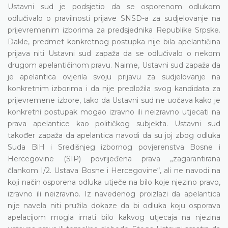
Ustavni sud je podsjetio da se osporenom odlukom
odlučivalo o pravilnosti prijave SNSD-a za sudjelovanje na
prijevremenim izborima za predsjednika Republike Srpske.
Dakle, predmet konkretnog postupka nije bila apelantičina
prijava niti Ustavni sud zapaža da se odlučivalo o nekom
drugom apelantičinom pravu. Naime, Ustavni sud zapaža da
je apelantica ovjerila svoju prijavu za sudjelovanje na
konkretnim izborima i da nije predložila svog kandidata za
prijevremene izbore, tako da Ustavni sud ne uočava kako je
konkretni postupak mogao izravno ili neizravno utjecati na
prava apelantice kao političkog subjekta. Ustavni sud
također zapaža da apelantica navodi da su joj zbog odluka
Suda BiH i Središnjeg izbornog povjerenstva Bosne i
Hercegovine (SIP) povrijeđena prava „zagarantirana
člankom I/2. Ustava Bosne i Hercegovine“, ali ne navodi na
koji način osporena odluka utječe na bilo koje njezino pravo,
izravno ili neizravno. Iz navedenog proizlazi da apelantica
nije navela niti pružila dokaze da bi odluka koju osporava
apelacijom mogla imati bilo kakvog utjecaja na njezina