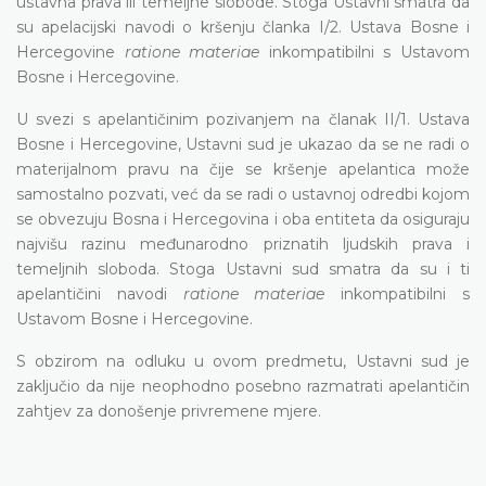
ustavna prava ili temeljne slobode. Stoga Ustavni smatra da
su apelacijski navodi o kršenju članka I/2. Ustava Bosne i
Hercegovine
ratione materiae
inkompatibilni s Ustavom
Bosne i Hercegovine.
U svezi s apelantičinim pozivanjem na članak II/1. Ustava
Bosne i Hercegovine, Ustavni sud je ukazao da se ne radi o
materijalnom pravu na čije se kršenje apelantica može
samostalno pozvati, već da se radi o ustavnoj odredbi kojom
se obvezuju Bosna i Hercegovina i oba entiteta da osiguraju
najvišu razinu međunarodno priznatih ljudskih prava i
temeljnih sloboda. Stoga Ustavni sud smatra da su i ti
apelantičini navodi
ratione materiae
inkompatibilni s
Ustavom Bosne i Hercegovine.
S obzirom na odluku u ovom predmetu, Ustavni sud je
zaključio da nije neophodno posebno razmatrati apelantičin
zahtjev za donošenje privremene mjere.