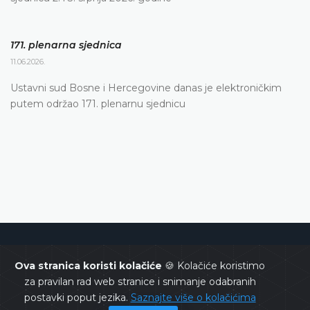
171. plenarna sjednica
11.06.2026.
Ustavni sud Bosne i Hercegovine danas je elektroničkim
putem održao 171. plenarnu sjednicu
Ustavni sud Bosne i Hercegovine
Ova stranica koristi kolačiće
🍪 Kolačiće koristimo
za pravilan rad web stranice i snimanje odabranih
postavki poput jezika.
Saznajte više o kolačićima