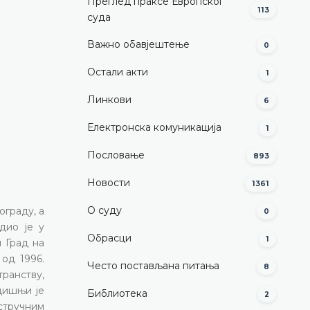
Преглед праксе Европског
113
суда
Важно обавјештење
0
Остали акти
1
Линкови
6
Електронска комуникација
1
Пословање
893
Новости
1361
О суду
ограду, а
0
дио је у
Обрасци
1
 Град на
 од 1996.
Често постављана питања
8
ранству,
дишњи је
Библиотека
2
стручним