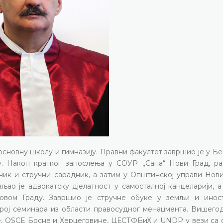
 основну школу и гимназију. Правни факултет завршио је у Бе
у. Након кратког запослења у СОУР „Сана“ Нови Град, ра
ик и стручни сарадник, а затим у Општинској управи Нови
ао је адвокатску дјелатност у самосталној канцеларији, а
Новом Граду. Завршио је стручне обуке у земљи и иност
број семинара из области правосудног менаџмента. Вишего
е, OSCE Босне и Херцеговине, ЦЕСТФБиХ и UNDP у вези са 