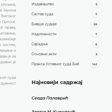
Издаваштво
 злочина,
5
не Закона
Састав суда
7
н Високог
е Српске.
Бивше судије
26
г права,
цеговини,
Надлежности
7
комисије
Сарадња
и систем,
6
 мањине и
Основни акти
3
ран је за
едовни је
Пракса Уставног суда БиХ
142
вног суда
Најновији садржај
 дужност
Сеада Палаврић
Златко М. Кнежевић