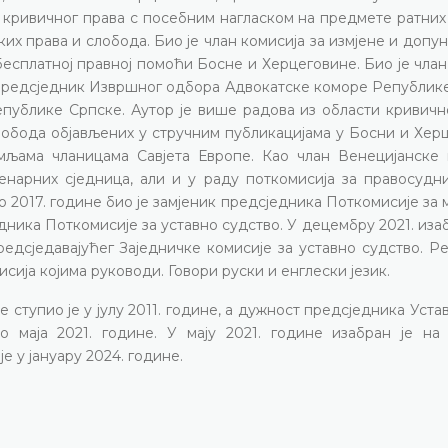
 кривичног права с посебним нагласком на предмете ратних
их права и слобода. Био је члан комисија за измјене и допу
есплатној правној помоћи Босне и Херцеговине. Био је чла
и предсједник Извршног одбора Адвокатске коморе Републик
публике Српске. Аутор је више радова из области кривично
лобода објављених у стручним публикацијама у Босни и Хер
емљама чланицама Савјета Европе. Као члан Венецијанске 
ленарних сједница, али и у раду поткомисија за правосудн
о 2017. године био је замјеник предсједника Поткомисије за
едника Поткомисије за уставно судство. У децембру 2021. изаб
едсједавајућег Заједничке комисије за уставно судство. Р
сија којима руководи. Говори руски и енглески језик.
ступио је у јулу 2011. године, а дужност предсједника Уста
 маја 2021. године. У мају 2021. године изабран је на
е у јануару 2024. године.