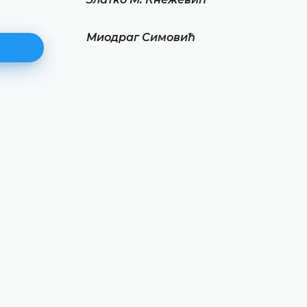
Миодраг Симовић
Мато Тадић
ДЕТАЉНИЈЕ