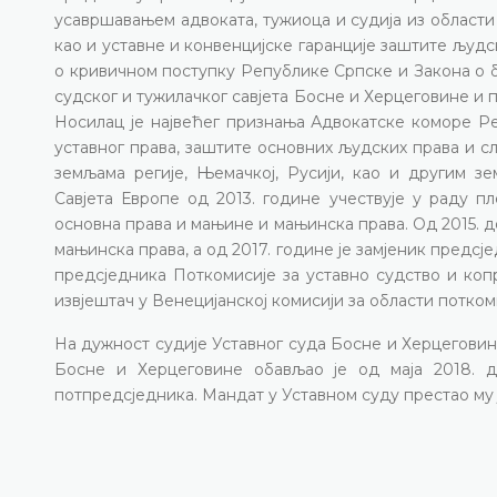
усавршавањем адвоката, тужиоца и судија из области
као и уставне и конвенцијске гаранције заштите људск
о кривичном поступку Републике Српске и Закона о б
судског и тужилачког савјета Босне и Херцеговине 
Носилац је највећег признања Адвокатске коморе Ре
уставног права, заштите основних људских права и с
земљама регије, Њемачкој, Русији, као и другим з
Савјета Европе од 2013. године учествује у раду п
основна права и мањине и мањинска права. Oд 2015. д
мањинска права, а од 2017. године је замјеник предсј
предсједника Поткомисије за уставно судство и копр
извјештач у Венецијанској комисији за области поткоми
На дужност судије Уставног суда Босне и Херцеговине 
Босне и Херцеговине обављао је од маја 2018. до
потпредсједника. Мандат у Уставном суду престао му ј