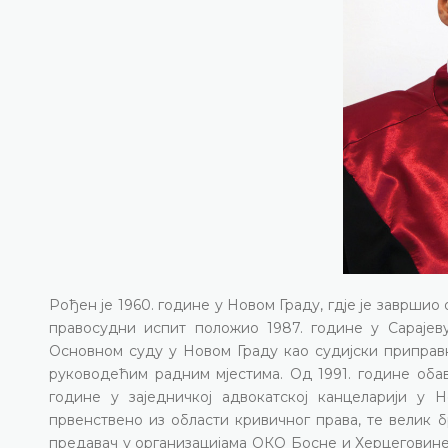
Рођен је 1960. године у Новом Граду, гдје је завршио
правосудни испит положио 1987. године у Сарајев
Основном суду у Новом Граду као судијски приправн
руководећим радним мјестима. Oд 1991. године обављ
године у заједничкој адвокатској канцеларији у 
првенствено из области кривичног права, те велик 
предавач у организацијама ОКО Босне и Херцеговин