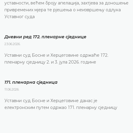
уставности, већем броју апелација, захтјева за доношење
привремених мјера те рјешења о неизвршењу одлука
Уставног суда
Дневни ред 172. пленарне сједнице
23.06.2026.
Уставни суд Босне и Херцеговине одржаће 172.
пленарну сједницу 2. и 3. јула 2026. године
171. пленарна сједницa
11.06.2026.
Уставни суд Босне и Херцеговине данас је
електронским путем одржао 171. пленарну сједницу