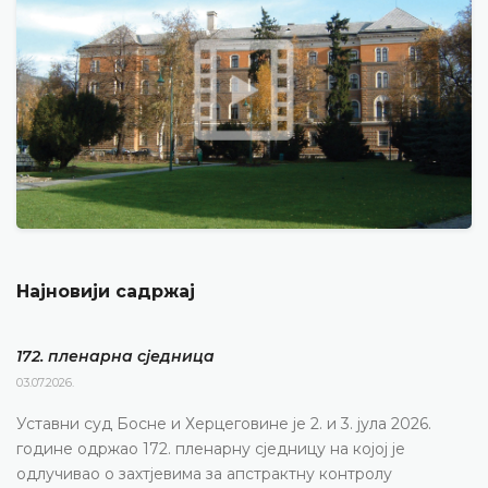
Најновији садржај
172. пленарна сједницa
03.07.2026.
Уставни суд Босне и Херцеговине је 2. и 3. јула 2026.
године одржао 172. пленарну сједницу на којој је
одлучивао о захтјевима за апстрактну контролу