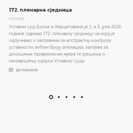
172. пленарна сједницa
03.07.2026.
Уставни суд Босне и Херцеговине је 2. и 3. јула 2026.
године одржао 172. пленарну сједницу на којој је
одлучивао о захтјевима за апстрактну контролу
уставности, већем броју апелација, захтјева за
доношење привремених мјера те рјешења о
неизвршењу одлука Уставног суда
ДЕТАЉНИЈЕ