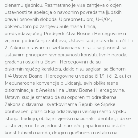
plenarnu sjednicu. Razmatrano je više zahtjeva o ocjeni
ustavnosti te apelacija o navodnim povredama ljudskih
prava i osnovnih sloboda. U predmetu broj U-4/04,
pokrenutom po zahtjevu Sulejmana Tihića,
predsjedavajućeg Predsjedništva Bosne i Hercegovine u
vrijeme podnošenja zahtjeva, Ustavni sud je utvrdio da čl. 1. i
2. Zakona o slavama i svetkovinama nisu u saglasnosti sa
ustavnim principom ravnopravnosti konstitutivnih naroda,
građana i ostalih u Bosni i Hercegovini i da su
diskriminirajućeg karaktera, dakle nisu saglasni sa članom
II/4.Ustava Bosne i Hercegovine u vezi sa čl 1/1. i čl. 2. a). i c)
Međunarodne konvencije o ukidanju svih oblika rasne
diskriminacije iz Aneksa I na Ustav Bosne i Hercegovine.
Ustavni sud je smatrao da su osporenim odredbama
Zakona o slavama i svetkovinama Republike Srpske
obuhvaćeni praznici koji odražavaju i veličaju samo srpsku
istoriju, tradiciju, običaje i vjerski i nacionalni identitet, i da se
u isto vrijeme te vrijednosti nameću pripadnicima ostalih
konstitutivnih naroda, drugim građanima i ostalim na