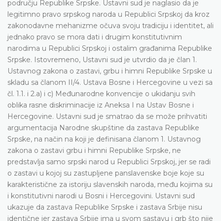
području Republike Srpske. Ustavni sud je naglasio da je
legitimno pravo srpskog naroda u Republici Srpskoj da kroz
zakonodavne mehanizme očuva svoju tradiciju i identitet, ali
jednako pravo se mora dati i drugim konstitutivnim
narodima u Republici Srpskoj i ostalim građanima Republike
Srpske. Istovremeno, Ustavni sud je utvrdio da je član 1.
Ustavnog zakona o zastavi, grbu i himni Republike Srpske u
skladu sa članom II/4. Ustava Bosne i Hercegovine u vezi sa
čl. 1.1. i 2.a) i c) Međunarodne konvencije o ukidanju svih
oblika rasne diskriminacije iz Aneksa I na Ustav Bosne i
Hercegovine. Ustavni sud je smatrao da se može prihvatiti
argumentacija Narodne skupštine da zastava Republike
Srpske, na način na koji je definisana članom 1. Ustavnog
zakona o zastavi grbu i himni Republike Srpske, ne
predstavlja samo srpski narod u Republici Srpskoj, jer se radi
o zastavi u kojoj su zastupljene panslavenske boje koje su
karakteristične za istoriju slavenskih naroda, među kojima su
i konstitutivni narodi u Bosni i Hercegovini. Ustavni sud
ukazuje da zastava Republike Srpske i zastava Srbije nisu
identične jer zastava Srbije ima u svom sastavu i grb što nije