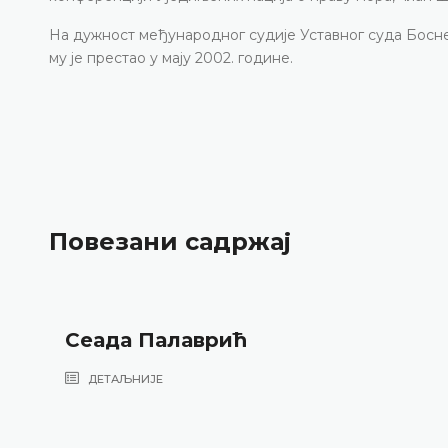
На дужност међународног судије Уставног суда Босне 
му је престао у мају 2002. године.
Повезани садржај
Сеада Палаврић
ДЕТАЉНИЈЕ