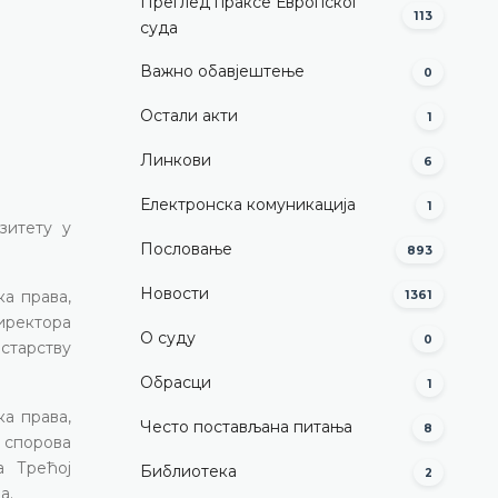
Преглед праксе Европског
113
суда
Важно обавјештење
0
Остали акти
1
Линкови
6
Електронска комуникација
1
зитету у
Пословање
893
Новости
а права,
1361
иректора
О суду
0
старству
Обрасци
1
ка права,
Често постављана питања
8
 спорова
а Трећој
Библиотека
2
а.