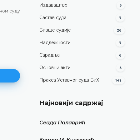
Издаваштво
5
вном суду
Састав суда
7
Бивше судије
26
Надлежности
7
Сарадња
6
Основни акти
3
Пракса Уставног суда БиХ
142
Најновији садржај
Миодраг Симовић
ДЕТАЉНИЈЕ
Сеада Палаврић
Златко М. Кнежевић