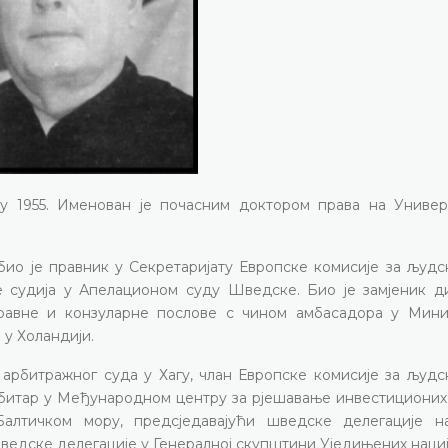
у 1955. Именован је почасним доктором права на Универ
о је правник у Секретаријату Европске комисије за људск
е судија у Апелационом суду Шведске. Био је замјеник д
правне и конзуларне послове с чином амбасадора у Мини
у Холандији.
 арбитражног суда у Хагу, члан Европске комисије за људс
рбитар у Међународном центру за рјешавање инвестиционих
 Балтичком мору, предсједавајући шведске делегације н
ведске делегације у Генералној скупштини Уједињених нациј