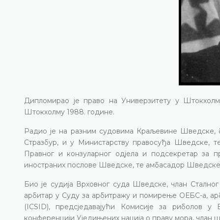
Дипломирао је право на Универзитету у Штокхолм
Штокхолму 1988. године.
Радио је на разним судовима Краљевине Шведске, би
Стразбур, и у Министарству правосуђа Шведске, т
Правног и конзуларног одјела и подсекретар за 
иностраних послове Шведске, те амбасадор Шведске 
Био је судија Врховног суда Шведске, члан Сталног
арбитар у Суду за арбитражу и помирење ОЕБС-а, а
(ICSID), предсједавајући Комисије за риболов у
конференцији Уједињених нација о праву мора, члан ш