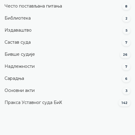
Често постављана питања
8
Библиотека
2
Издаваштво
5
Састав суда
7
Бивше судије
26
Надлежности
7
Сарадња
6
Основни акти
3
Пракса Уставног суда БиХ
142