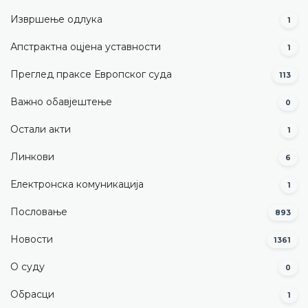
Извршење одлука
1
Апстрактна оцјена уставности
1
Преглед праксе Европског суда
113
Важно обавјештење
0
Остали акти
1
Линкови
6
Електронска комуникација
1
Пословање
893
Новости
1361
О суду
0
Обрасци
1