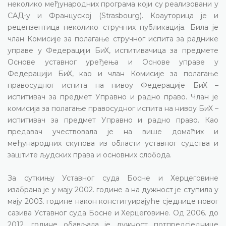
неколико међународних програма који су реализовани у
САД-у и Француској (Strasbourg). Коауторица је и
рецензентица неколико стручних публикација. Била је
члан Комисије за полагање стручног испита за раднике
управе у Федерацији БиХ, испитивачица за предмете
Основе уставног уређења и Основе управе у
Федерацији БиХ, као и члан Комисије за полагање
правосудног испита на нивоу Федерације БиХ –
испитивач за предмет Управно и радно право. Члан је
комисија за полагање правосудног испита на нивоу БиХ –
испитивач за предмет Управно и радно право. Као
предавач учествовала је на више домаћих и
међународних скупова из области уставног судства и
заштите људских права и основних слобода.
За суткињу Уставног суда Босне и Херцеговине
изабрана је у мају 2002. године а на дужност је ступила у
мају 2003. године након конституирајуће сједнице новог
сазива Уставног суда Босне и Херцеговине. Од 2006. до
2012. године обављала је дужност потпредсједнице