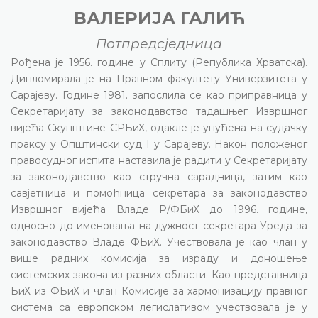
ВАЛЕРИЈА ГАЛИЋ
Потпредсједница
Рођена је 1956. године у Сплиту (Република Хрватска).
Дипломирала је на Правном факултету Универзитета у
Сарајеву. Године 1981. запослила се као приправница у
Секретаријату за законодавство тадашњег Извршног
вијећа Скупштине СРБиХ, одакле је упућена на судачку
праксу у Општински суд I у Сарајеву. Након положеног
правосудног испита наставила је радити у Секретаријату
за законодавство као стручна сарадница, затим као
савјетница и помоћница секретара за законодавство
Извршног вијећа Владе Р/ФБиХ до 1996. године,
односно до именовања на дужност секретара Уреда за
законодавство Владе ФБиХ. Учествовала је као члан у
више радних комисија за израду и доношење
системских закона из разних области. Као представница
БиХ из ФБиХ и члан Комисије за хармонизацију правног
система са европском легислативом учествовала је у