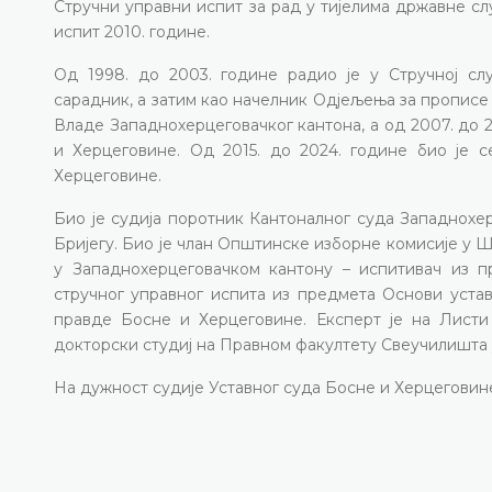
Стручни управни испит за рад у тијелима државне сл
испит 2010. године.
Од 1998. до 2003. године радио је у Стручној сл
сарадник, а затим као начелник Одјељења за прописе
Владе Западнохерцеговачког кантона, а од 2007. до
и Херцеговине. Од 2015. до 2024. године био је
Херцеговине.
Био је судија поротник Кантоналног суда Западнохе
Бријегу. Био је члан Општинске изборне комисије у Ш
у Западнохерцеговачком кантону – испитивач из п
стручног управног испита из предмета Основи устав
правде Босне и Херцеговине. Експерт је на Листи
докторски студиј на Правном факултету Свеучилишта 
На дужност судије Уставног суда Босне и Херцеговине 