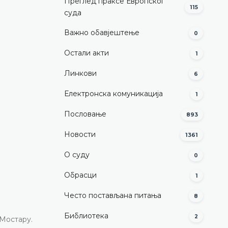
Преглед праксе Европског
115
суда
Важно обавјештење
0
Остали акти
1
Линкови
6
Електронска комуникација
1
Пословање
893
Новости
1361
О суду
0
Обрасци
1
Често постављана питања
8
Библиотека
2
Мостару.