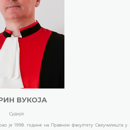
РИН ВУКОЈА
Судија
рао је 1998. године на Правном факултету Свеучилишта у 