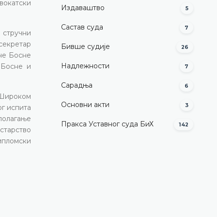
двокатски
Издаваштво
5
Састав суда
7
 стручни
 секретар
Бивше судије
26
не Босне
Надлежности
 Босне и
7
Сарадња
6
 Широком
Основни акти
3
ог испита
полагање
Пракса Уставног суда БиХ
142
старство
ипломски