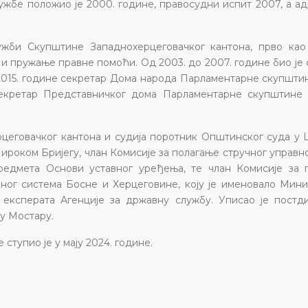
ужбе положио је 2000. године, правосудни испит 2007, а а
ужби Скупштине Западнохерцеговачког кантона, прво као
 и пружање правне помоћи. Од 2003. до 2007. године био је
 2015. године секретар Дома народа Парламентарне скупшти
 секретар Представничког дома Парламентарне скупштине
рцеговачког кантона и судија поротник Општинског суда у
ироком Бријегу, члан Комисије за полагање стручног управн
редмета Основи уставног уређења, те члан Комисије за 
ног система Босне и Херцеговине, коју је именовало Мини
 експерата Агенције за државну службу. Уписао је постд
у Мостару.
ступио је у мају 2024. године.