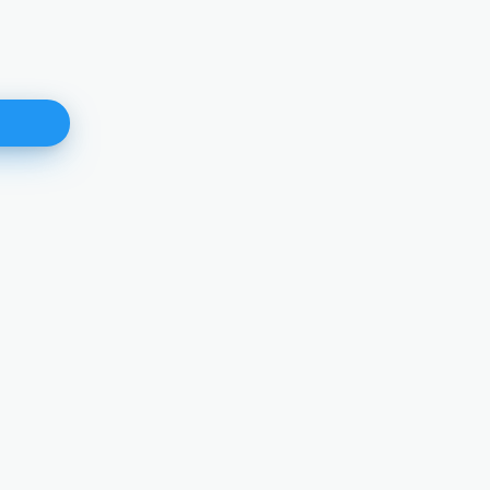
Angelika Nussberger
Потпредсједница
ДЕТАЉНИЈЕ