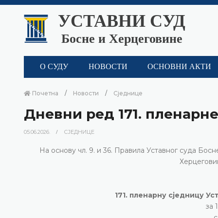
УСТАВНИ СУД
Босне и Херцеговине
О СУДУ
НОВОСТИ
ОСНОВНИ АКТИ
Почетна
Новости
Сједнице
Дневни ред 171. пленарн
05.06.2026.
СЈЕДНИЦЕ
На основу чл. 9. и 36. Правила Уставног суда Бо
Херцеговине
171. пленарну сједницу Ус
за 
с