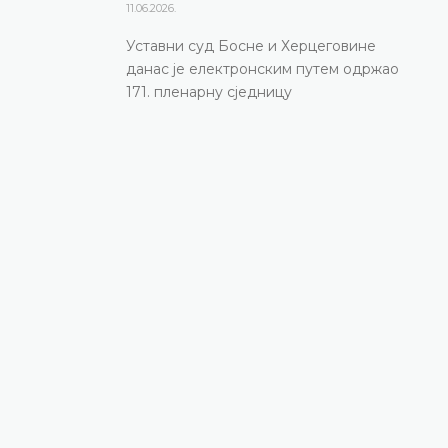
11.06.2026.
Уставни суд Босне и Херцеговине
данас је електронским путем одржао
171. пленарну сједницу