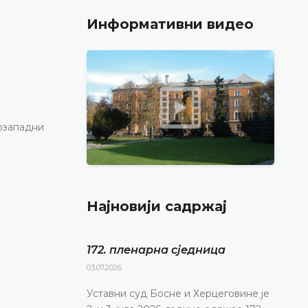
Информативни видео
озападни
Најновији садржај
172. пленарна сједницa
03.07.2026.
Уставни суд Босне и Херцеговине је