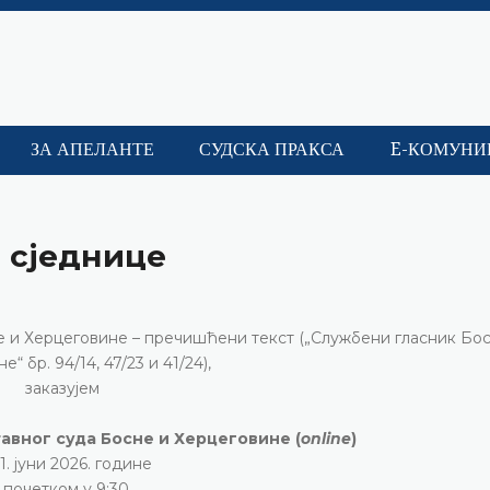
ЗА АПЕЛАНТЕ
СУДСКА ПРАКСА
E-КОМУНИ
е сједнице
сне и Херцеговине – пречишћени текст („Службени гласник Бо
“ бр. 94/14, 47/23 и 41/24),
заказујем
тавног суда Босне и Херцеговине (
online
)
11. јуни 2026. године
 почетком у 9:30