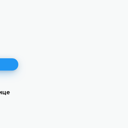
ице
171. пленарна сједницa
11.06.2026.
Уставни суд Босне и Херцеговине данас је
електронским путем одржао 171. пленарну сј
ДЕТАЉНИЈЕ