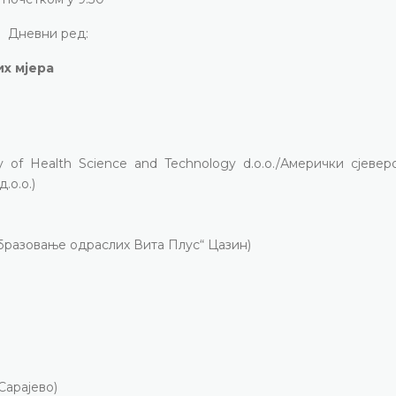
Дневни ред:
х мјера
 of Health Science and Technology d.o.o./Амерички сјевер
.о.о.)
бразовање одраслих Вита Плус“ Цазин)
Сарајево)