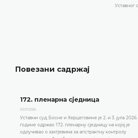
Уставног 
Повезани садржај
172. пленарна сједницa
03.07.2026.
Уставни суд Босне и Херцеговине је 2. и 3. јула 2026.
године одржао 172. пленарну сједницу на којој је
одлучивао о захтјевима за апстрактну контролу