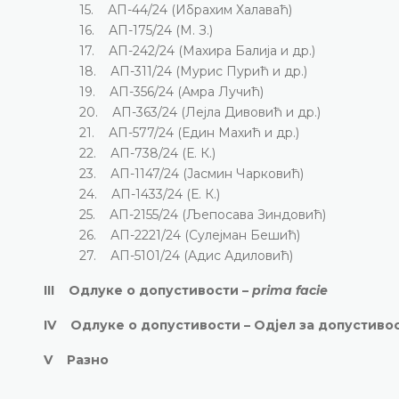
15. АП-44/24 (Ибрахим Халаваћ)
16. АП-175/24 (М. З.)
17. АП-242/24 (Махира Балија и др.)
18. АП-311/24 (Мурис Пурић и др.)
19. АП-356/24 (Амра Лучић)
20. АП-363/24 (Лејла Дивовић и др.)
21. АП-577/24 (Един Махић и др.)
22. АП-738/24 (Е. К.)
23. АП-1147/24 (Јасмин Чарковић)
24. АП-1433/24 (Е. К.)
25. АП-2155/24 (Љепосава Зиндовић)
26. АП-2221/24 (Сулејман Бешић)
27. АП-5101/24 (Адис Адиловић)
III Одлуке о допустивости –
prima facie
IV Одлуке о допустивости – Одјел за допустиво
V Разно