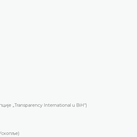
је „Transparency International u BiH“)
-Ускопље)