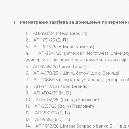
I Разматрање захтјева за доношење привремени
1. АП-483/24 (Мехо Бербић)
2. АП-1651/25 (Д. П.)
3. АП-1927/25 (Edvinas Navickas)
4. АП-3041/25 (American Northwest University
универзитет за здравствене науке и технологије д
5. АП-3745/25 (Данко Галић)
6. АП-4078/25 („Шпиц бетон“ д.о.о. Зеница)
7. АП-4388/25 (Приватна установа „Центар за о
8. АП-4417/25 (Ибро Берило)
9. АП-4504/25 (М. Б.)
10. АП-5061/25 (Сувада Халиловић)
11. АП-5557/25 (Војин Павловић)
12. АП-290/26 (Д. Б.)
13. АП-948/26 (С. П.)
14. АП-1018/26 („Intesa Sanpaolo banka BiH“ д.д. 