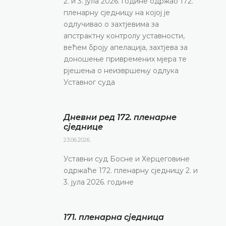
2. и 3. јула 2026. године одржао 172.
пленарну сједницу на којој је
одлучивао о захтјевима за
апстрактну контролу уставности,
већем броју апелација, захтјева за
доношење привремених мјера те
рјешења о неизвршењу одлука
Уставног суда
Дневни ред 172. пленарне
сједнице
23.06.2026.
Уставни суд Босне и Херцеговине
одржаће 172. пленарну сједницу 2. и
3. јула 2026. године
171. пленарна сједницa