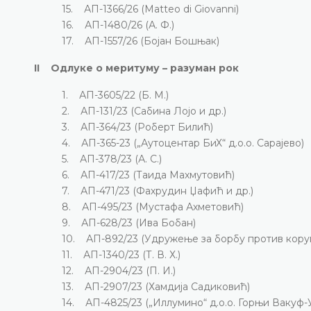
15. АП-1366/26 (Matteo di Giovanni)
16. АП-1480/26 (А. Ф.)
17. АП-1557/26 (Бојан Бошњак)
II Одлуке о меритуму – разуман рок
1. АП-3605/22 (Б. М.)
2. АП-131/23 (Сабина Лојо и др.)
3. АП-364/23 (Роберт Билић)
4. АП-365-23 („Аутоцентар БиХ“ д.о.о. Сарајево)
5. АП-378/23 (А. С.)
6. АП-417/23 (Таида Махмутовић)
7. АП-471/23 (Фахрудин Џафић и др.)
8. АП-495/23 (Мустафа Ахметовић)
9. АП-628/23 (Ива Бобан)
10. АП-892/23 (Удружење за борбу против корупци
11. АП-1340/23 (Т. В. Х.)
12. АП-2904/23 (П. И.)
13. АП-2907/23 (Хамдија Садиковић)
14. АП-4825/23 („Иллумино“ д.о.о. Горњи Вакуф